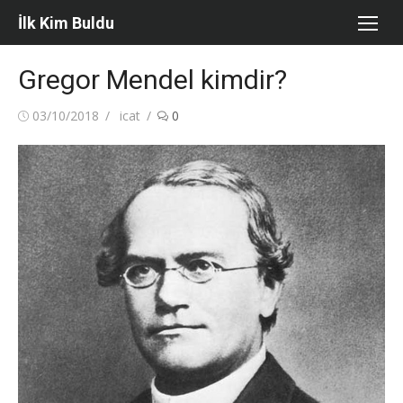
Skip
İlk Kim Buldu
to
content
Gregor Mendel kimdir?
Posted
Author
03/10/2018
icat
0
on