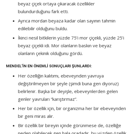
beyaz çiçek ortaya çıkaracak özellikler
bulundurduğunu fark etti.
Ayrıca mordan beyaza kadar olan sayının tahmin
edilebilir olduğunu buldu.
İkinci nesil bitkilerin yüzde 75’i mor çiçekli, yüzde 25’i
beyaz çiçekli idi. Mor olanların baskın ve beyaz
olanların çekinik olduğunu gördü.
MENDEL’IN EN ÖNEMLI SONUÇLARI ŞUNLARDI:
Her özelliğin kalıtımı, ebeveynden yavruya
değiştirilmeyen bir şeyle (şimdi buna gen diyoruz)
belirlenir. Başka bir deyişle, ebeveynlerden gelen
genler yavruları “karıştırmaz”.
Her bir özellik için, bir organizma her bir ebeveynden
bir geni miras alır.
Bir özellik bir bireyin içinde görünmese de, özelliğe
neden olabilecek gen hala oradadır, bu yüzden özellik