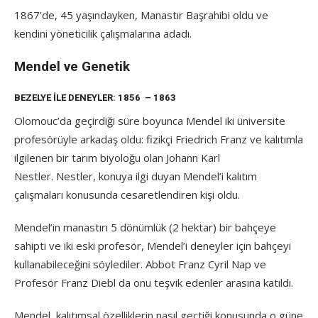
1867’de, 45 yaşındayken, Manastır Başrahibi oldu ve
kendini yöneticilik çalışmalarına adadı.
Mendel ve Genetik
BEZELYE ILE DENEYLER: 1856 – 1863
Olomouc’da geçirdiği süre boyunca Mendel iki üniversite
profesörüyle arkadaş oldu: fizikçi Friedrich Franz ve kalıtımla
ilgilenen bir tarım biyoloğu olan Johann Karl
Nestler. Nestler, konuya ilgi duyan Mendel’i kalıtım
çalışmaları konusunda cesaretlendiren kişi oldu.
Mendel’in manastırı 5 dönümlük (2 hektar) bir bahçeye
sahipti ve iki eski profesör, Mendel’i deneyler için bahçeyi
kullanabileceğini söylediler. Abbot Franz Cyril Nap ve
Profesör Franz Diebl da onu teşvik edenler arasına katıldı.
Mendel, kalıtımsal özelliklerin nasıl geçtiği konusunda o güne