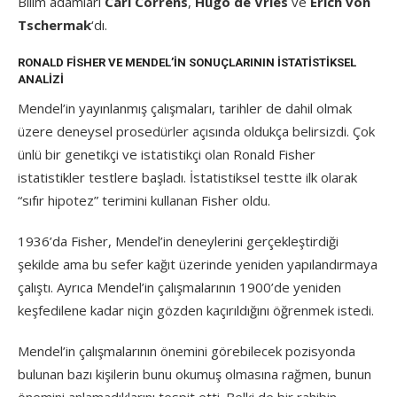
Bilim adamları
Carl Correns
,
Hugo de Vries
ve
Erich von
Tschermak
‘dı.
RONALD FISHER VE MENDEL’IN SONUÇLARININ İSTATISTIKSEL
ANALIZI
Mendel’in yayınlanmış çalışmaları, tarihler de dahil olmak
üzere deneysel prosedürler açısında oldukça belirsizdi. Çok
ünlü bir genetikçi ve istatistikçi olan Ronald Fisher
istatistikler testlere başladı. İstatistiksel testte ilk olarak
“sıfır hipotez” terimini kullanan Fisher oldu.
1936’da Fisher, Mendel’in deneylerini gerçekleştirdiği
şekilde ama bu sefer kağıt üzerinde yeniden yapılandırmaya
çalıştı. Ayrıca Mendel’in çalışmalarının 1900’de yeniden
keşfedilene kadar niçin gözden kaçırıldığını öğrenmek istedi.
Mendel’in çalışmalarının önemini görebilecek pozisyonda
bulunan bazı kişilerin bunu okumuş olmasına rağmen, bunun