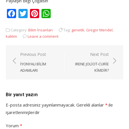
Paylaşın Bilgi Çoğalsın
Facebook
Twitter
Pinterest
WhatsApp
Category:
Bilim İnsanları
Tag:
genetik
,
Gregor Mendel
,
kalıtım
Leave a comment
Yazı
Previous Post
Next Post
gezinmesi
İYONYALI BILIM
IRENE JOLIOT-CURIE
ADAMLARI
KIMDIR?
Bir yanıt yazın
E-posta adresiniz yayınlanmayacak.
Gerekli alanlar
*
ile
işaretlenmişlerdir
Yorum
*