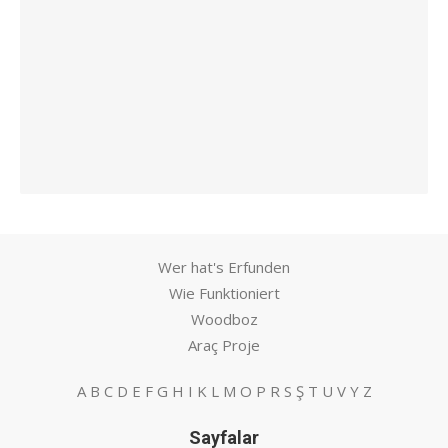
Wer hat's Erfunden
Wie Funktioniert
Woodboz
Araç Proje
A
B
C
D
E
F
G
H
I
K
L
M
O
P
R
S
Ş
T
U
V
Y
Z
Sayfalar