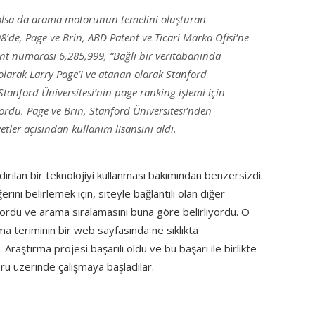
 olsa da arama motorunun temelini oluşturan
’de, Page ve Brin, ABD Patent ve Ticari Marka Ofisi’ne
t numarası 6,285,999, “Bağlı bir veritabanında
olarak Larry Page’i ve atanan olarak Stanford
a Stanford Üniversitesi’nin page ranking işlemi için
rdu. Page ve Brin, Stanford Üniversitesi’nden
etler açısından kullanım lisansını aldı.
ırılan bir teknolojiyi kullanması bakımından benzersizdi.
ini belirlemek için, siteyle bağlantılı olan diğer
ıyordu ve arama sıralamasını buna göre belirliyordu. O
a teriminin bir web sayfasında ne sıklıkta
Araştırma projesi başarılı oldu ve bu başarı ile birlikte
ru üzerinde çalışmaya başladılar.