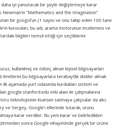
 daha iyi yansıtacak bir şeyle değiştirmeye karar
es Newman’ın “Mathematics and the Imagination”
unan bir googol’un (1 sayısı ve onu takip eden 100 tane
ogle’ın kurucuları, bu adı, arama motorunun incelemesi ve
ki bilgileri temsil ettiği için seçtiklerini
ucuz, kullanılmış ve ödünç alınan kişisel bilgisayarları
ı limitlerini bu bilgisayarlara terabaytlık diskler almak
rin ilk aşamada yurt odasında kurdukları sistem ve
an google.stanford.edu etki alanı ile çalışmalarına
toru teknolojisinin lisansını satmaya çalışsalar da alıcı
ry ve Sergey, Google’ı ellerinde tutarak, ürünü
lmaya karar verdiler. Bu yeni karar ve belirledikleri
eliştirmeden sonra Google nihayetinde gerçek bir ürüne