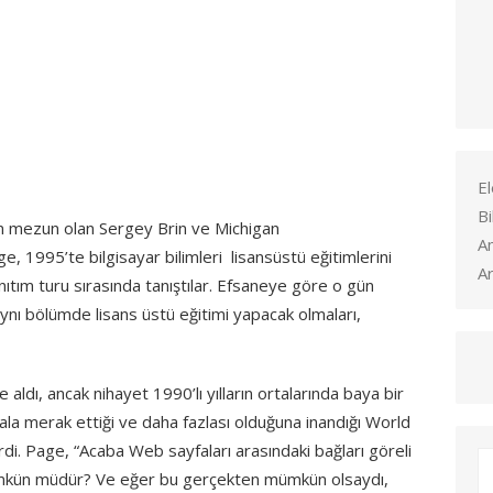
El
Bi
n mezun olan Sergey Brin ve Michigan
A
, 1995’te bilgisayar bilimleri lisansüstü eğitimlerini
Ar
ıtım turu sırasında tanıştılar.
Efsaneye göre o gün
aynı bölümde lisans üstü eğitimi yapacak olmaları,
 aldı, ancak nihayet 1990’lı yılların ortalarında baya bir
a merak ettiği ve daha fazlası olduğuna inandığı World
i. Page, “Acaba Web sayfaları arasındaki bağları göreli
mümkün müdür? Ve eğer bu gerçekten mümkün olsaydı,