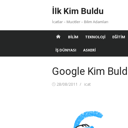
Skip
İlk Kim Buldu
to
content
İcatlar – Mucitler – Bilim Adamları
BILIM
TEKNOLOJI
EĞITIM
İŞ DÜNYASI
ASKERI
Google Kim Bul
Posted
Author
28/08/2011
icat
on