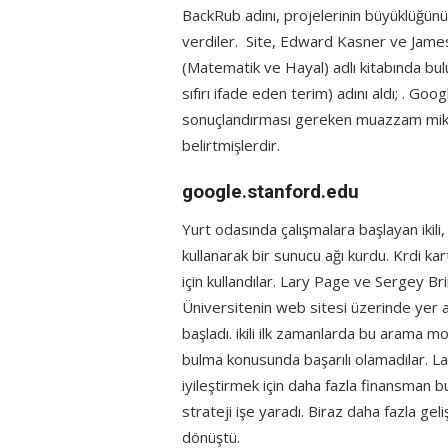
BackRub adını, projelerinin büyüklüğünü
verdiler. Site, Edward Kasner ve Jam
(Matematik ve Hayal) adlı kitabında bul
sıfırı ifade eden terim) adını aldı; . Go
sonuçlandırması gereken muazzam miktarda
belirtmişlerdir.
google.stanford.edu
Yurt odasında çalışmalara başlayan ikili, 
kullanarak bir sunucu ağı kurdu. Krdi kart
için kullandılar. Lary Page ve Sergey B
Üniversitenin web sitesi üzerinde yer al
başladı. ikili ilk zamanlarda bu arama mo
bulma konusunda başarılı olamadılar. La
iyileştirmek için daha fazla finansman bu
strateji işe yaradı. Biraz daha fazla g
dönüştü.