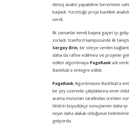
dönüş analizi yapabilme becerisine sa
başladı. Yürüttüğü proje backlink analizler
verdi.
İlk zamanlar kendi başına gayet iyi gid
zorladı. Stanford kampüsünde ilk tanıştı
Sergey Brin
, bir siteye verilen bağlan
daha da rafine edilmesi ve projenin geliş
edilen algoritmaya
PageRank
adı veril
BackRub’a entegre edildi.
PageRank
Algoritmasını BackRub’a enteg
bir şey üzerinde çalıştıklarına emin old
arama motorları tarafından üretilen so
Web’in büyüdükçe sonuçlarının daha iyi o
neyin daha alakalı olduğunun belirlenme
geliyordu.