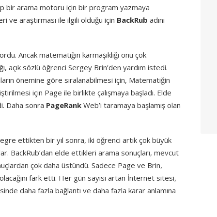
hip bir arama motoru için bir program yazmaya
i ve araştırması ile ilgili olduğu için
BackRub
adını
iyordu. Ancak matematiğin karmaşıklığı onu çok
ğı, açık sözlü öğrenci Sergey Brin’den yardım istedi.
tıların önemine göre sıralanabilmesi için, Matematiğin
tirilmesi için Page ile birlikte çalışmaya başladı. Elde
di. Daha sonra
PageRank
Web’i taramaya başlamış olan
re ettikten bir yıl sonra, iki öğrenci artık çok büyük
ular. BackRub’dan elde ettikleri arama sonuçları, mevcut
nuçlardan çok daha üstündü. Sadece Page ve Brin,
lacağını fark etti. Her gün sayısı artan İnternet sitesi,
sinde daha fazla bağlantı ve daha fazla karar anlamına