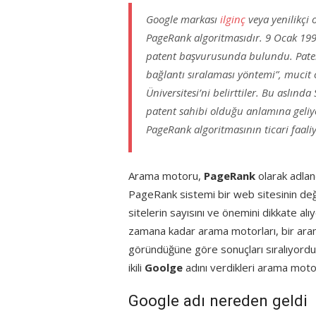
Google markası
ilginç
veya yenilikçi
PageRank algoritmasıdır. 9 Ocak 1998
patent başvurusunda bulundu. Paten
bağlantı sıralaması yöntemi”, mucit 
Üniversitesi’ni belirttiler. Bu aslınd
patent sahibi olduğu anlamına geliyo
PageRank algoritmasının ticari faaliy
Arama motoru,
PageRank
olarak adland
PageRank sistemi bir web sitesinin değer
sitelerin sayısını ve önemini dikkate al
zamana kadar arama motorları, bir aram
göründüğüne göre sonuçları sıralıyordu. 
ikili
Goolge
adını verdikleri arama moto
Google adı nereden geldi