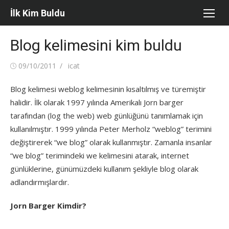
Skip
İlk Kim Buldu
to
content
Blog kelimesini kim buldu
Posted
Author
09/10/2011
icat
on
Blog kelimesi weblog kelimesinin kısaltılmış ve türemiştir
halidir. İlk olarak 1997 yılında Amerikalı Jorn barger
tarafından (log the web) web günlüğünü tanımlamak için
kullanılmıştır. 1999 yılında Peter Merholz “weblog” terimini
değiştirerek “we blog” olarak kullanmıştır. Zamanla insanlar
“we blog” terimindeki we kelimesini atarak, internet
günlüklerine, günümüzdeki kullanım şekliyle blog olarak
adlandırmışlardır.
Jorn Barger Kimdir?