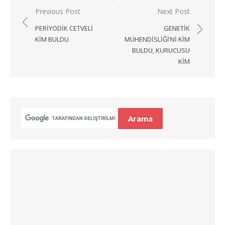
Yazı
Previous Post
Next Post
gezinmesi
PERIYODIK CETVELI
GENETIK
KIM BULDU
MÜHENDISLIĞI’NI KIM
BULDU, KURUCUSU
KIM