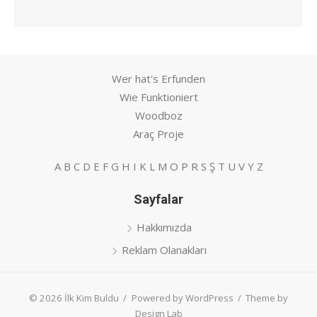
Wer hat's Erfunden
Wie Funktioniert
Woodboz
Araç Proje
A
B
C
D
E
F
G
H
I
K
L
M
O
P
R
S
Ş
T
U
V
Y
Z
Sayfalar
Hakkımızda
Reklam Olanakları
© 2026 İlk Kim Buldu
/
Powered by WordPress
/
Theme by
Design Lab