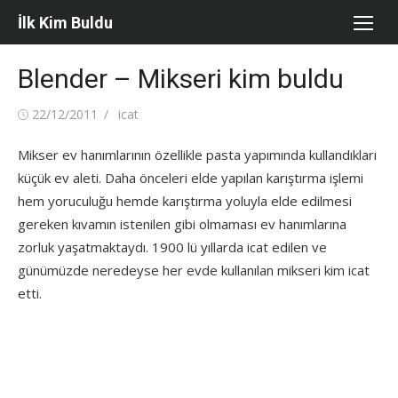
Skip
İlk Kim Buldu
to
content
Blender – Mikseri kim buldu
Posted
Author
22/12/2011
icat
on
Mikser ev hanımlarının özellikle pasta yapımında kullandıkları
küçük ev aleti. Daha önceleri elde yapılan karıştırma işlemi
hem yoruculuğu hemde karıştırma yoluyla elde edilmesi
gereken kıvamın istenilen gibi olmaması ev hanımlarına
zorluk yaşatmaktaydı. 1900 lü yıllarda icat edilen ve
günümüzde neredeyse her evde kullanılan mikseri kim icat
etti.