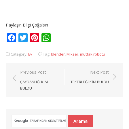
Paylaşın Bilgi Çoğalsın
Facebook
Twitter
Pinterest
WhatsApp
Category:
Ev
Tag:
blender
,
Mikser
,
mutfak robotu
Yazı
Previous Post
Next Post
gezinmesi
ÇAYDANLIĞI KIM
TEKERLEĞI KIM BULDU
BULDU