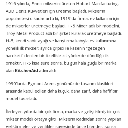
1916 yılında, Fırıncı mikserini üreten Hobart Manifacturing,
ABD Deniz Kuvvetleri için üretime başladı. Mikser’in
popülaritesi o kadar arttı ki, 1919’da firma, ev kullanımı için
de mikserler üretmeye başladı. H-5 Mixer adlı bir modelini,
Troy Metal Product adlı bir şirket kurarak üretmeye başladı.
H-5, kendi sabit ayağı ve karıştırma kabıyla ev kullanımına
yönelik ilk mikser; ayrıca çırpıcı ile kasenin “gezegen
hareketi” denilen bir özellikle zıt yönlerde döndüğü ilk
örnektir. H-5 kısa süre sonra, bu gün hala güçlü bir marka
olan
KitchenAid
adını aldı.
1930’larda Egmont Arens günümüzde tasarım klasikleri
arasında kabul edilen daha küçük, daha zarif, daha hafif bir
model tasarladı.
İlerleyen yıllarda bir çok firma, marka ve geliştirilmiş bir çok
mikser modeli ortaya çıktı. Mikserin icadından sonra yapılan
geliştirmeler ve yenilikler sayesinde önce blender, sonra