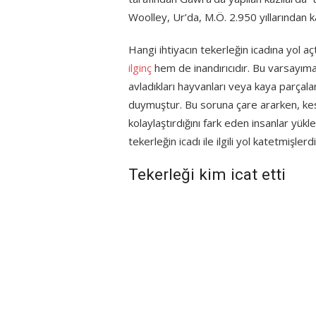
Woolley, Ur’da, M.Ö. 2.950 yıllarından ka
Hangi ihtiyacın tekerleğin icadına yol a
ilginç
hem de inandırıcıdır. Bu varsayım
avladıkları hayvanları veya kaya parçaları
duymuştur. Bu soruna çare ararken, kesi
kolaylaştırdığını fark eden insanlar yük
tekerleğin icadı ile ilgili yol katetmişlerdi
Tekerleği kim icat etti