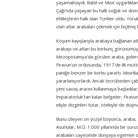
yaşamaktaydı. Babil ve Mısır uygarlıkl
Çağı’nda yaşayan bu halk soğuk ve dümd
ehlileştiren halk olan Türkler oldu. Yoru
olan atlar arabaları çekmek için biçilmiş 
Koşum kayışlarıyla arabaya bağlanan atla
arabayı ve atları bu korkunç görünümüyl
Mezopotamya’da görülen araba, giderek S
Firavun’un ordusunda, 1917’de ilk mütte
paniğe benzer bir korku yarattı. Mısırl
yararlanıyorlardı. Ancak tecrübeden çabu
yeni savaş aracını kullanmaya başladılar.
İmparatorluk’tan kalan belgeler, Firavu
eliyle dizginleri tutar, ötekiyle de düş
Bunu izleyen on yüzyıl boyunca, araba, s
Asurlular, M.Ö. 1.000 yıllarında bir sürüc
arabaları sayesinde dünyaya egemen old