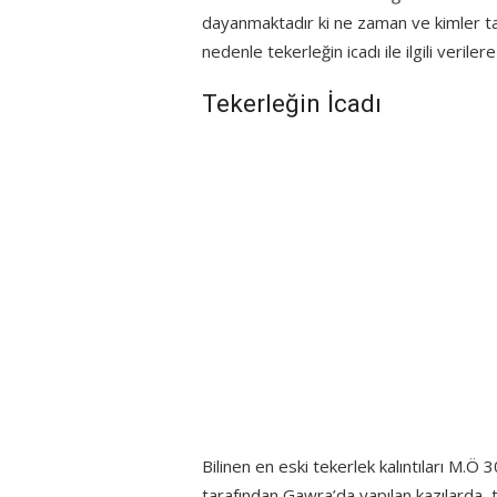
dayanmaktadır ki ne zaman ve kimler tar
nedenle tekerleğin icadı ile ilgili veril
Tekerleğin İcadı
Bilinen en eski tekerlek kalıntıları M.Ö 
tarafından Gawra’da yapılan kazılarda te