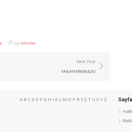
App
i
Tag:
tekerlek
Next Post
TAVLAYI KIM BULDU
A
B
C
D
E
F
G
H
I
K
L
M
O
P
R
S
Ş
T
U
V
Y
Z
Sayfa
Hakk
Rekl