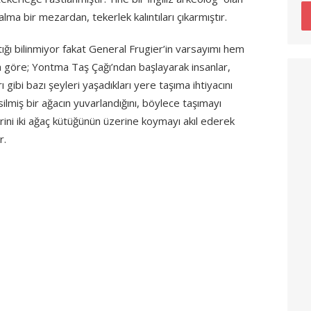
lma bir mezardan, tekerlek kalıntıları çıkarmıştır.
çtığı bilinmiyor fakat General Frugier’in varsayımı hem
a göre; Yontma Taş Çağı’ndan başlayarak insanlar,
 gibi bazı şeyleri yaşadıkları yere taşıma ihtiyacını
lmiş bir ağacın yuvarlandığını, böylece taşımayı
lerini iki ağaç kütüğünün üzerine koymayı akıl ederek
r.