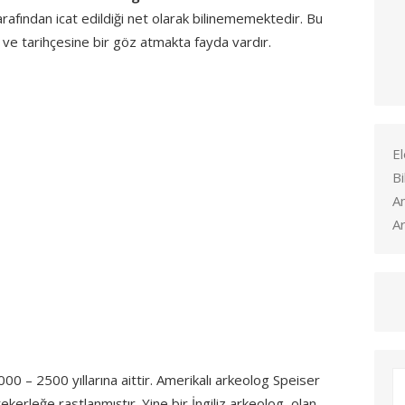
afından icat edildiği net olarak bilinememektedir. Bu
ere ve tarihçesine bir göz atmakta fayda vardır.
El
Bi
A
Ar
3000 – 2500 yıllarına aittir. Amerikalı arkeolog Speiser
kerleğe rastlanmıştır. Yine bir İngiliz arkeolog olan