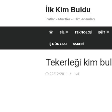
Skip
İlk Kim Buldu
to
content
İcatlar – Mucitler – Bilim Adamları
BILIM
TEKNOLOJI
EĞITIM
İŞ DÜNYASI
ASKERI
Tekerleği kim bu
Posted
Author
22/12/2011
icat
on