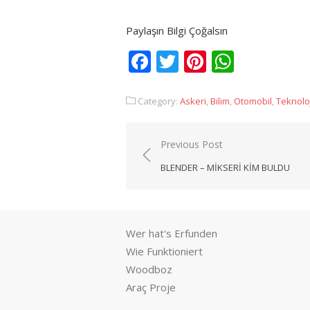
Paylaşın Bilgi Çoğalsın
Facebook
Twitter
Pinterest
Whats
Category:
Askeri
,
Bilim
,
Otomobil
,
Teknoloj
Yazı
Previous Post
gezinmesi
BLENDER – MIKSERI KIM BULDU
Wer hat's Erfunden
Wie Funktioniert
Woodboz
Araç Proje