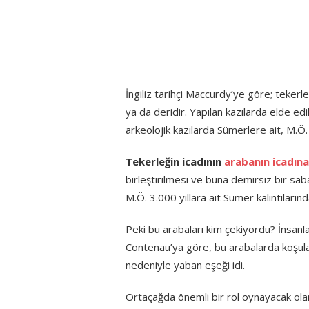
İngiliz tarihçi Maccurdy’ye göre; tekerle
ya da deridir. Yapılan kazılarda elde edil
arkeolojik kazılarda Sümerlere ait, M.Ö. 
Tekerleğin icadının
arabanın icadına
birleştirilmesi ve buna demirsiz bir sab
M.Ö. 3.000 yıllara ait Sümer kalıntıların
Peki bu arabaları kim çekiyordu? İnsan
Contenau’ya göre, bu arabalarda koşu
nedeniyle yaban eşeği idi.
Ortaçağda önemli bir rol oynayacak ola