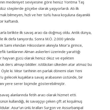
arının medeniyet seviyesine göre henüz Yontma Taş
üz steplerde göçebe olarak yaşıyorlardı. Atı ilk
lmak bilmeyen, hızlı ve her türlü hava koşuluna dayanıklı
bir kaftandı.
rla birlikte ilk savaş aracı da doğmuş oldu. Antik dünya,
e ilk defa tanıyordu. Sonra M.Ö. 2.000 yılında
ami ırkından Hiksosların akınıyla Mısır’a girince,
fik tanklarının Alman askerleri üzerinde yarattığı
ılar hayvan gücü olarak henüz öküz ve eşekten
k ders almayı bildiler. istilâcıları ülkeden atar atmaz bu
 Öyle ki. Mısır tarihinin en parlak dönemi olan Yeni
n’u gelecek kuşaklara savaş arabasının üstünde, bir
manı yere serer biçimde gösterebilmiştir.
avaş alanlarında fetih aracı olarak hizmet etti.
ünün kullandığı, iki savaşçıyı çeken çift at koşulmuş
ular. Asur’un ünlü kralları Surgon ve Assurbanipal