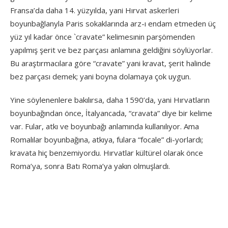
Fransa’da daha 14. yüzyılda, yani Hırvat askerleri
boyunbağlanyla Paris sokaklarında arz-ı endam etmeden üç
yüz yıl kadar önce `cravate” kelimesınin parşömenden
yapılmış şerit ve bez parçası anlamına geldiğini söylüyorlar.
Bu araştırmacılara göre “cravate” yani kravat, şerit halinde
bez parçası demek; yani boyna dolamaya çok uygun.
Yine söylenenlere bakılırsa, daha 1590’da, yani Hırvatların
boyunbağından önce, İtalyancada, “cravata” diye bir kelime
var. Fular, atkı ve boyunbağı anlamında kullanılıyor. Ama
Romalılar boyunbağına, atkıya, fulara “focale” di-yorlardı;
kravata hiç benzemiyordu. Hırvatlar kültürel olarak önce
Roma’ya, sonra Batı Roma’ya yakın olmuşlardı.