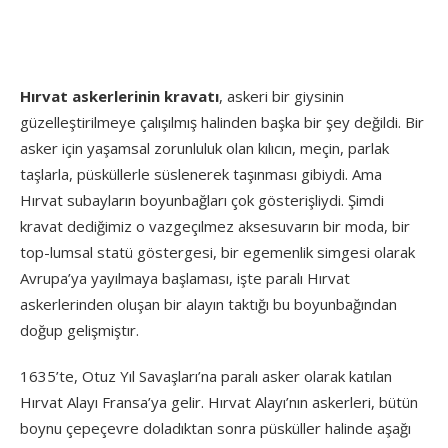
Hırvat askerlerinin kravatı
, askeri bir giysinin
güzelleştirilmeye çalışılmış halinden başka bir şey değildi. Bir
asker için yaşamsal zorunluluk olan kılıcın, meçin, parlak
taşlarla, püsküllerle süslenerek taşınması gibiydi. Ama
Hırvat subayların boyunbağları çok gösterişliydi. Şimdi
kravat dediğimiz o vazgeçılmez aksesuvarın bir moda, bir
top-lumsal statü göstergesi, bir egemenlik simgesi olarak
Avrupa’ya yayılmaya başlaması, işte paralı Hırvat
askerlerinden oluşan bir alayın taktığı bu boyunbağından
doğup gelişmiştır.
1635’te, Otuz Yıl Savaşları’na paralı asker olarak katılan
Hırvat Alayı Fransa’ya gelir. Hırvat Alayı’nın askerleri, bütün
boynu çepeçevre doladıktan sonra püsküller halinde aşağı