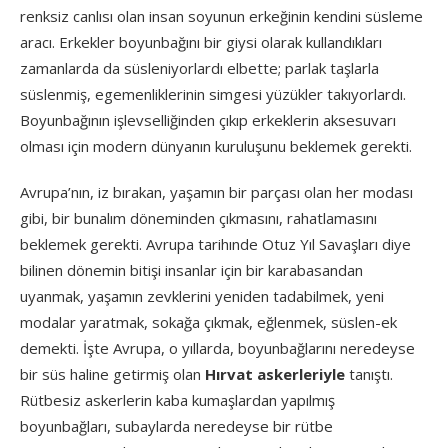
renksiz canlısı olan insan soyunun erkeğinin kendini süsleme
aracı. Erkekler boyunbağını bir giysi olarak kullandıkları
zamanlarda da süsleniyorlardı elbette; parlak taşlarla
süslenmiş, egemenliklerinin simgesi yüzükler takıyorlardı.
Boyunbağının işlevselliğinden çıkıp erkeklerin aksesuvarı
olması için modern dünyanın kuruluşunu beklemek gerekti.
Avrupa’nın, iz bırakan, yaşamın bir parçası olan her modası
gibi, bir bunalım döneminden çıkmasını, rahatlamasını
beklemek gerekti. Avrupa tarihınde Otuz Yıl Savaşları diye
bilinen dönemin bitişi insanlar için bir karabasandan
uyanmak, yaşamın zevklerini yeniden tadabilmek, yeni
modalar yaratmak, sokağa çıkmak, eğlenmek, süslen-ek
demekti. İşte Avrupa, o yıllarda, boyunbağlarını neredeyse
bir süs haline getirmiş olan
Hırvat askerleriyle
tanıştı.
Rütbesiz askerlerin kaba kumaşlardan yapılmış
boyunbağları, subaylarda neredeyse bir rütbe