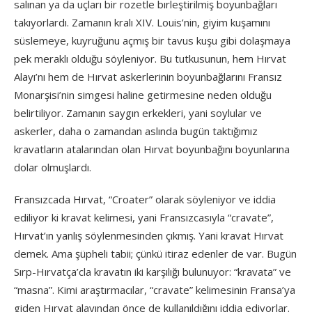
salınan ya da uçları bir rozetle bırleştirilmiş boyunbağları
takıyorlardı. Zamanın kralı XIV. Louis’nin, giyim kuşamını
süslemeye, kuyruğunu açmış bir tavus kuşu gibi dolaşmaya
pek meraklı olduğu söyleniyor. Bu tutkusunun, hem Hırvat
Alayı’nı hem de Hırvat askerlerinin boyunbağlarını Fransız
Monarşisi’nin simgesi haline getirmesine neden olduğu
belirtiliyor. Zamanın saygın erkekleri, yani soylular ve
askerler, daha o zamandan aslında bugün taktığımız
kravatların atalarından olan Hırvat boyunbağını boyunlarına
dolar olmuşlardı.
Fransızcada Hırvat, “Croater” olarak söyleniyor ve iddia
ediliyor ki kravat kelimesi, yani Fransızcasıyla “cravate”,
Hırvat’ın yanlış söylenmesinden çıkmış. Yani kravat Hırvat
demek. Ama şüpheli tabii; çünkü itiraz edenler de var. Bugün
Sırp-Hırvatça’cla kravatın iki karşılığı bulunuyor: “kravata” ve
“masna”. Kimi araştırmacılar, “cravate” kelimesinin Fransa’ya
giden Hırvat alayından önce de kullanıldığını iddia ediyorlar.