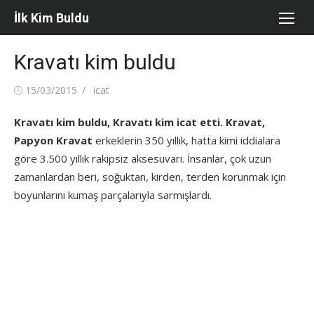
Skip
İlk Kim Buldu
to
content
Kravatı kim buldu
Posted
Author
15/03/2015
icat
on
Kravatı kim buldu, Kravatı kim icat etti. Kravat,
Papyon Kravat
erkeklerin 350 yıllık, hatta kimi iddialara
göre 3.500 yıllık rakipsiz aksesuvarı. İnsanlar, çok uzun
zamanlardan beri, soğuktan, kirden, terden korunmak için
boyunlarını kumaş parçalarıyla sarmışlardı.