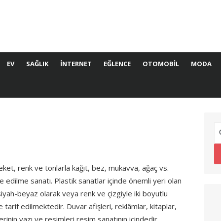
EV
SAĞLIK
İNTERNET
EĞLENCE
OTOMOBIL
MODA
ket, renk ve tonlarla kağıt, bez, mukavva, ağaç vs.
 edilme sanatı. Plastik sanatlar içinde önemli yeri olan
yah-beyaz olarak veya renk ve çizgiyle iki boyutlu
 tarif edilmektedir. Duvar afişleri, reklâmlar, kitaplar,
inin yazı ve resimleri resim sanatının içindedir.