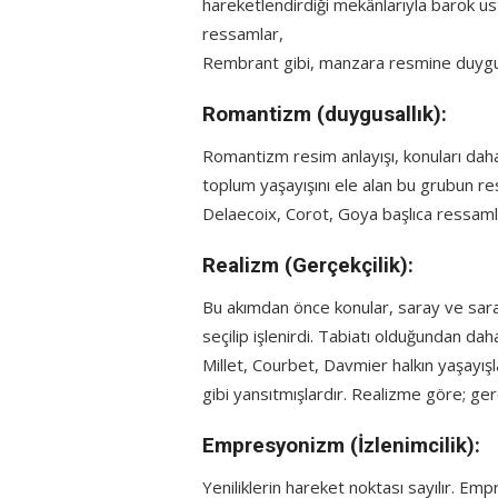
hareketlendirdiği mekânlarıyla barok us
ressamlar,
Rembrant gibi, manzara resmine duygulu
Romantizm (duygusallık):
Romantizm resim anlayışı, konuları daha
toplum yaşayışını ele alan bu grubun res
Delaecoix, Corot, Goya başlıca ressaml
Realizm (Gerçekçilik):
Bu akımdan önce konular, saray ve saray
seçilip işlenirdi. Tabiatı olduğundan da
Millet, Courbet, Davmier halkın yaşayışla
gibi yansıtmışlardır. Realizme göre; ger
Empresyonizm (İzlenimcilik):
Yeniliklerin hareket noktası sayılır. Empr