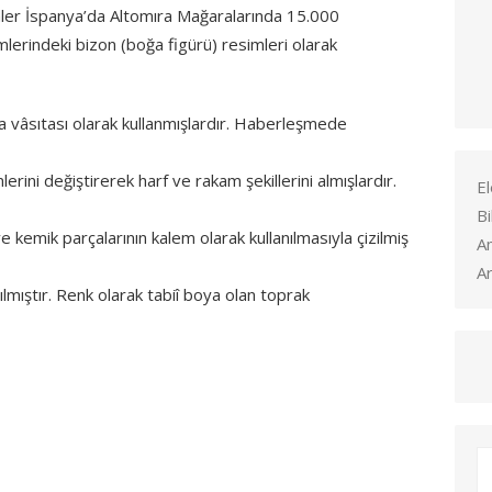
imler İspanya’da Altomıra Mağaralarında 15.000
mlerindeki bizon (boğa figürü) resimleri olarak
ma vâsıtası olarak kullanmışlardır. Haberleşmede
mlerini değiştirerek harf ve rakam şekillerini almışlardır.
El
Bi
e kemik parçalarının kalem olarak kullanılmasıyla çizilmiş
A
Ar
ılmıştır. Renk olarak tabiî boya olan toprak