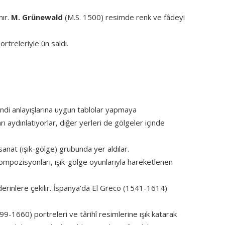
nır.
M. Grünewald
(M.S. 1500) resimde renk ve fâdeyi
ortreleriyle ün saldı.
ndi anlayışlarına uygun tablolar yapmaya
rı aydınlatıyorlar, diğer yerleri de gölgeler içinde
anat (ışık-gölge) grubunda yer aldılar.
ompozisyonları, ışık-gölge oyunlarıyla hareketlenen
 derinlere çekilir. İspanya’da El Greco (1541-1614)
9-1660) portreleri ve târihî resimlerine ışık katarak