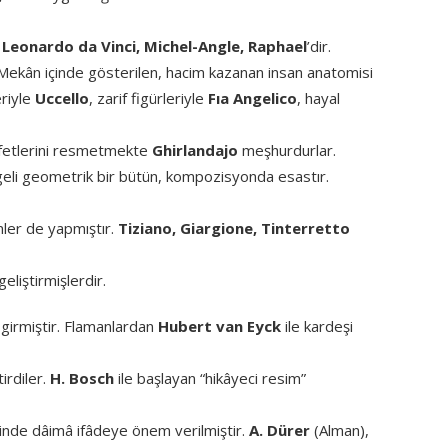
ı
Leonardo da Vinci, Michel-Angle, Raphael
’dir.
r. Mekân içinde gösterilen, hacim kazanan insan anatomisi
eriyle
Uccello
, zarif figürleriyle
Fıa Angelico
, hayal
yâfetlerini resmetmekte
Ghirlandajo
meşhurdurlar.
eli geometrik bir bütün, kompozisyonda esastır.
mler de yapmıştır.
Tiziano, Giargione, Tinterretto
geliştirmişlerdir.
girmiştir. Flamanlardan
Hubert van Eyck
ile kardeşi
irdiler.
H. Bosch
ile başlayan “hikâyeci resim”
minde dâimâ ifâdeye önem verilmiştir.
A. Dürer
(Alman),