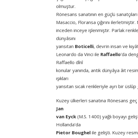
olmuştur.
Rönesans sanatının en güçlü sanatçılar
Masaccio, Floransa çığırını ilerletmişti
inceden inceye işlenmiştir. Parlak renkl
dünyâsını
yansıtan
Boticelli
, devrin insan ve kı
Leonardo da Vinci ile
Raffaello
’da deng
Raffaello dînî
konular yanında, antik dünyâya âit resi
ışıkları
yansıtan sıcak renkleriyle ayrı bir üslûp 
Kuzey ülkerleri sanatına Rönesans geç 
Jan
van Eyck
(M.S. 1400) yağlı boyayı gelişt
Hollanda’da
Pietor Boughel
ile gelişti. Kuzey res