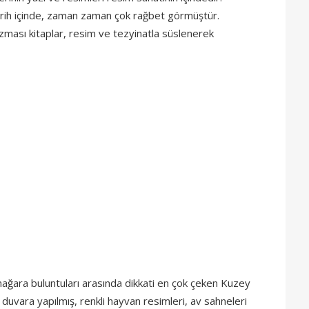
târih içinde, zaman zaman çok rağbet görmüştür.
azması kitaplar, resim ve tezyinatla süslenerek
 mağara buluntuları arasında dikkati en çok çeken Kuzey
uvara yapılmış, renkli hayvan resimleri, av sahneleri