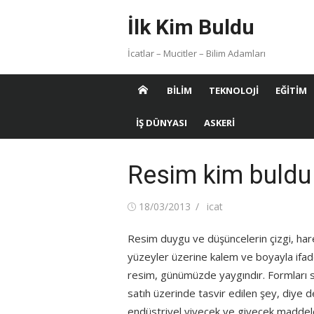
Skip
İlk Kim Buldu
to
content
İcatlar – Mucitler – Bilim Adamları
BILIM
TEKNOLOJI
EĞITIM
İŞ DÜNYASI
ASKERI
Resim kim buldu
Posted
Author
18/03/2013
icat
on
Resim duygu ve düşüncelerin çizgi, hare
yüzeyler üzerine kalem ve boyayla ifade
resim, günümüzde yaygındır. Formları si
satıh üzerinde tasvir edilen şey, diye de
endüstriyel yiyecek ve giyecek maddeler