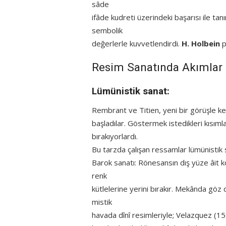
sâde
ifâde kudreti üzerindeki başarısı ile tanı
sembolik
değerlerle kuvvetlendirdi.
H. Holbein
p
Resim Sanatında Akımlar
Lümünistik sanat:
Rembrant ve Titien, yeni bir görüşle ke
başladılar. Göstermek istedikleri kısımla
bırakıyorlardı.
Bu tarzda çalışan ressamlar lümünistik s
Barok sanatı: Rönesansın dış yüze âit k
renk
kütlelerine yerini bırakır. Mekânda göz
mistik
havada dînî resimleriyle; Velazquez (159