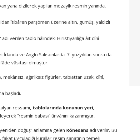
 yan yana dizilerek yapılan mozayik resmin yanında,
ldan îtibâren parşömen üzerine altın, gümüş, yaldızlı
 adı verilen tablo hâlindeki Hıristiyanlığa âit dînî
eri İrlanda ve Anglo Saksonlarda; 7. yüzyıldan sonra da
ifâde vâsıtası olmuştur.
mekânsız, ağırlıksız figürler, tabiattan uzak, dînî,
a başladı.
talyan ressamı,
tablolarında konunun yeri,
işleyerek “resmin babası” ünvânını kazanmıştır.
 “yeniden doğuş” anlamına gelen
Rönesans
adı verilir. Bu
, fakat uyguladığı kurallar resim sanatının temeli