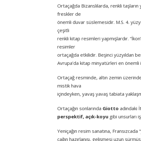
Ortaçağda Bizanslılarda, renkli taşların
freskler de
önemli duvar süslemesidir. M.S. 4. yüzyı
çeşitli
renkli kitap resimleri yapmışlardır. “İkon”
resimler
ortaçağda etkilidir. Beşinci yüzyıldan b
Avrupa’da kitap minyatürleri en önemli 
Ortaçağ resminde, altın zemin üzerinde, 
mistik hava
içindeyken, yavaş yavaş tabiata yaklaşm
Ortaçağın sonlarında
Giotto
adındaki İ
perspektif, açık-koyu
gibi unsurları 
Yeniçağın resim sanatına, Fransızcada
çağın hazırlanışı, gelişmesi uzun sürmüş