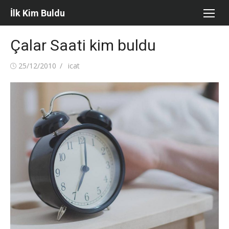
Skip
İlk Kim Buldu
to
content
Çalar Saati kim buldu
Posted
Author
25/12/2010
icat
on