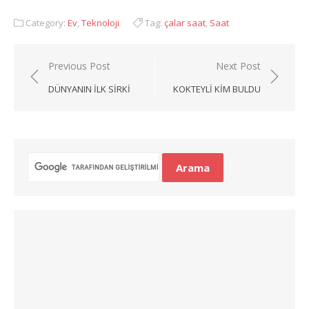
Category:
Ev
,
Teknoloji
Tag:
çalar saat
,
Saat
Yazı
Previous Post
Next Post
gezinmesi
DÜNYANIN İLK SIRKI
KOKTEYLI KIM BULDU