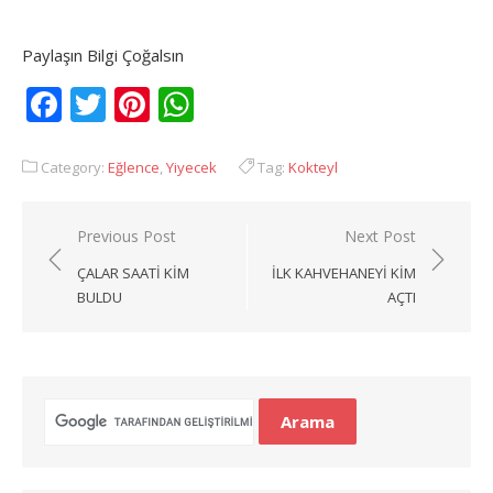
Paylaşın Bilgi Çoğalsın
Facebook
Twitter
Pinterest
WhatsApp
Category:
Eğlence
,
Yiyecek
Tag:
Kokteyl
Yazı
Previous Post
Next Post
gezinmesi
ÇALAR SAATI KIM
İLK KAHVEHANEYI KIM
BULDU
AÇTI