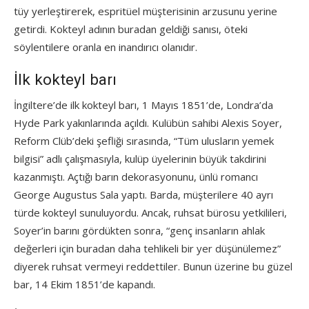
tüy yerleştirerek, espritüel müşterisinin arzusunu yerine
getirdi. Kokteyl adının buradan geldiği sanısı, öteki
söylentilere oranla en inandırıcı olanıdır.
İlk kokteyl barı
İngiltere’de ilk kokteyl barı, 1 Mayıs 1851’de, Londra’da
Hyde Park yakınlarında açıldı. Kulübün sahibi Alexis Soyer,
Reform Clüb’deki şefliği sırasında, “Tüm ulusların yemek
bilgisi” adlı çalışmasıyla, kulüp üyelerinin büyük takdirini
kazanmıştı. Açtığı barın dekorasyonunu, ünlü romancı
George Augustus Sala yaptı. Barda, müşterilere 40 ayrı
türde kokteyl sunuluyordu. Ancak, ruhsat bürosu yetkilileri,
Soyer’in barını gördükten sonra, “genç insanların ahlak
değerleri için buradan daha tehlikeli bir yer düşünülemez”
diyerek ruhsat vermeyi reddettiler. Bunun üzerine bu güzel
bar, 14 Ekim 1851’de kapandı.