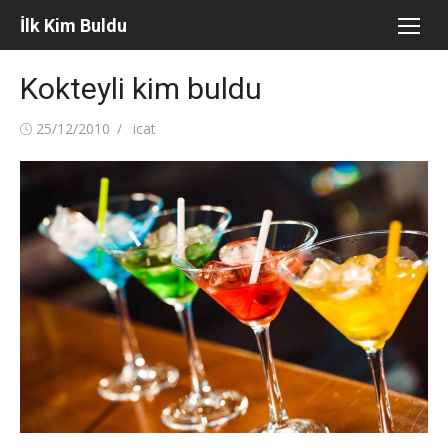
Skip
İlk Kim Buldu
to
content
Kokteyli kim buldu
Posted
Author
25/12/2010
icat
on