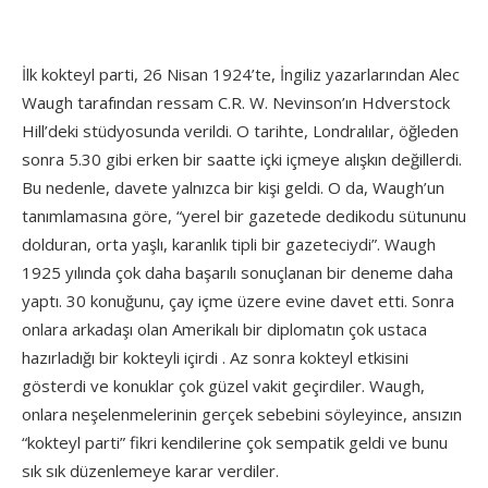
İlk kokteyl parti, 26 Nisan 1924’te, İngiliz yazarlarından Alec
Waugh tarafından ressam C.R. W. Nevinson’ın Hdverstock
Hill’deki stüdyosunda verildi. O tarihte, Londralılar, öğleden
sonra 5.30 gibi erken bir saatte içki içmeye alışkın değillerdi.
Bu nedenle, davete yalnızca bir kişi geldi. O da, Waugh’un
tanımlamasına göre, “yerel bir gazetede dedikodu sütununu
dolduran, orta yaşlı, karanlık tipli bir gazeteciydi”. Waugh
1925 yılında çok daha başarılı sonuçlanan bir deneme daha
yaptı. 30 konuğunu, çay içme üzere evine davet etti. Sonra
onlara arkadaşı olan Amerikalı bir diplomatın çok ustaca
hazırladığı bir kokteyli içirdi . Az sonra kokteyl etkisini
gösterdi ve konuklar çok güzel vakit geçirdiler. Waugh,
onlara neşelenmelerinin gerçek sebebini söyleyince, ansızın
“kokteyl parti” fikri kendilerine çok sempatik geldi ve bunu
sık sık düzenlemeye karar verdiler.