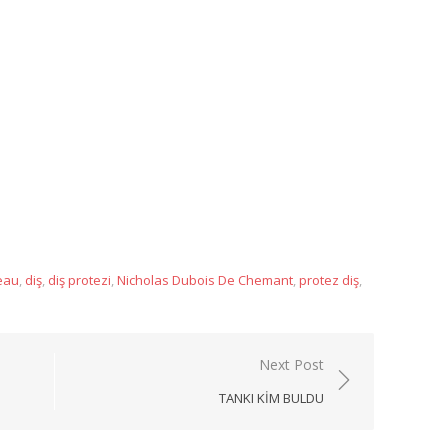
App
eau
,
diş
,
diş protezi
,
Nicholas Dubois De Chemant
,
protez diş
,
Next Post
TANKI KIM BULDU