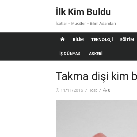
Skip
İlk Kim Buldu
to
content
İcatlar – Mucitler – Bilim Adamları
BILIM
TEKNOLOJI
EĞITIM
İŞ DÜNYASI
ASKERI
Takma dişi kim 
Posted
Author
11/11/2016
icat
0
on