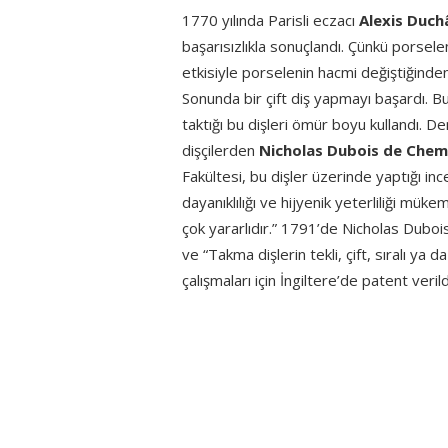
1770 yılında Parisli eczacı
Alexis Duch
başarısızlıkla sonuçlandı. Çünkü porsel
etkisiyle porselenin hacmi değiştiğinde
Sonunda bir çift diş yapmayı başardı. B
taktığı bu dişleri ömür boyu kullandı. D
dişçilerden
Nicholas Dubois de Che
Fakültesi, bu dişler üzerinde yaptığı in
dayanıklılığı ve hijyenik yeterliliği mük
çok yararlıdır.” 1791’de Nicholas Dubo
ve “Takma dişlerin tekli, çift, sıralı ya
çalışmaları için İngiltere’de patent verild