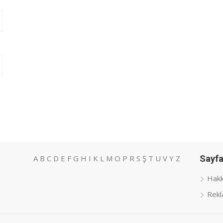
A
B
C
D
E
F
G
H
I
K
L
M
O
P
R
S
Ş
T
U
V
Y
Z
Sayfa
Hakk
Rekl