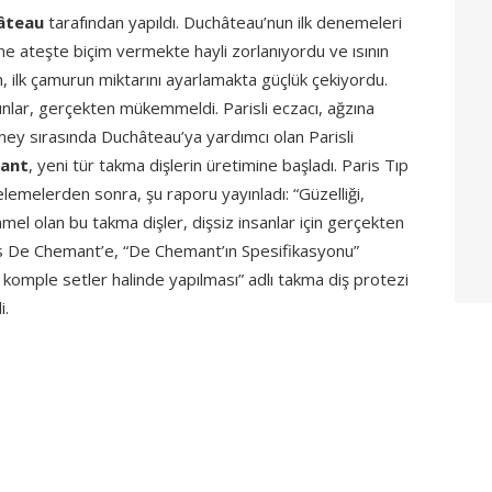
âteau
tarafından yapıldı. Duchâteau’nun ilk denemeleri
ene ateşte biçim vermekte hayli zorlanıyordu ve ısının
n, ilk çamurun miktarını ayarlamakta güçlük çekiyordu.
unlar, gerçekten mükemmeldi. Parisli eczacı, ağzına
eney sırasında Duchâteau’ya yardımcı olan Parisli
mant
, yeni tür takma dişlerin üretimine başladı. Paris Tıp
celemelerden sonra, şu raporu yayınladı: “Güzelliği,
emmel olan bu takma dişler, dişsiz insanlar için gerçekten
is De Chemant’e, “De Chemant’ın Spesifikasyonu”
 da komple setler halinde yapılması” adlı takma diş protezi
i.