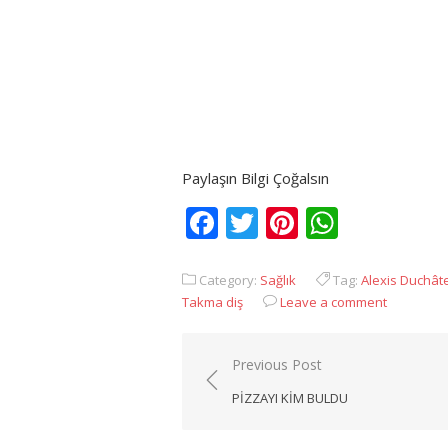
Paylaşın Bilgi Çoğalsın
Facebook
Twitter
Pinterest
Whats
Category:
Sağlık
Tag:
Alexis Duchât
Takma diş
Leave a comment
Yazı
Previous Post
gezinmesi
PIZZAYI KIM BULDU