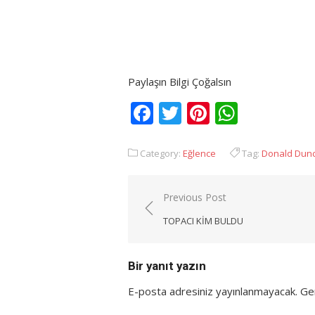
Paylaşın Bilgi Çoğalsın
Facebook
Twitter
Pinterest
Whats
Category:
Eğlence
Tag:
Donald Dun
Yazı
Previous Post
gezinmesi
TOPACI KIM BULDU
Bir yanıt yazın
E-posta adresiniz yayınlanmayacak.
Ger