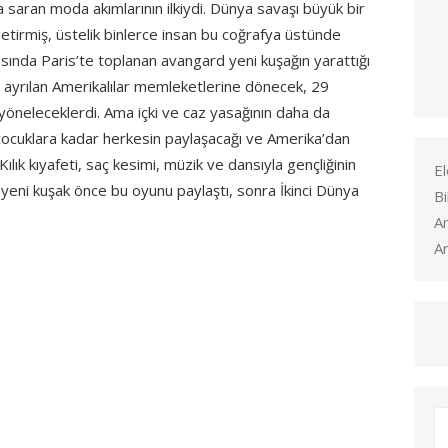
saran moda akımlarının ilkiydi. Dünya savaşı büyük bir
getirmiş, üstelik binlerce insan bu coğrafya üstünde
sında Paris’te toplanan avangard yeni kuşağın yarattığı
n ayrılan Amerikalılar memleketlerine dönecek, 29
a yöneleceklerdi. Ama içki ve caz yasağının daha da
i çocuklara kadar herkesin paylaşacağı ve Amerika’dan
ılık kıyafeti, saç kesimi, müzik ve dansıyla gençliğinin
El
yeni kuşak önce bu oyunu paylaştı, sonra İkinci Dünya
Bi
A
Ar