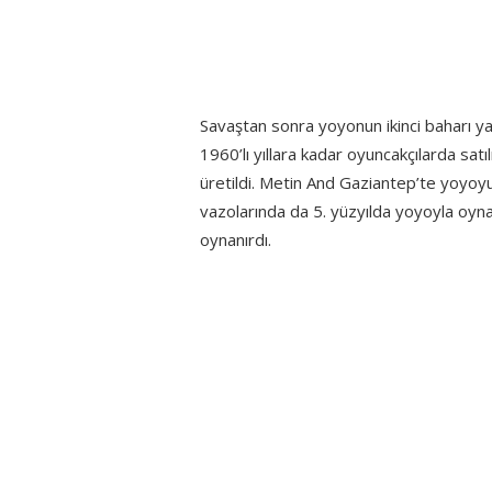
Savaştan sonra yoyonun ikinci baharı ya
1960’lı yıllara kadar oyuncakçılarda sa
üretildi. Metin And Gaziantep’te yoyoyu 
vazolarında da 5. yüzyılda yoyoyla oyn
oynanırdı.