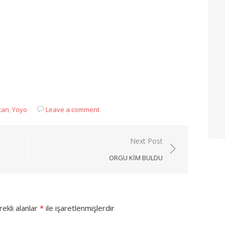
App
can
,
Yoyo
Leave a comment
Next Post
ORGU KIM BULDU
ekli alanlar
*
ile işaretlenmişlerdir