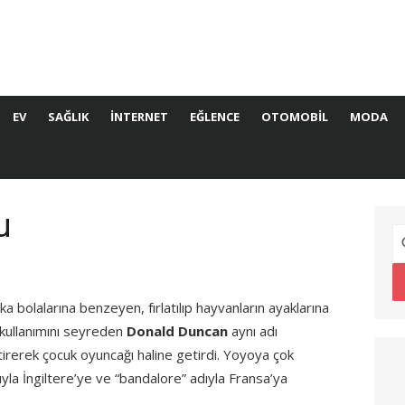
EV
SAĞLIK
İNTERNET
EĞLENCE
OTOMOBIL
MODA
u
a bolalarına benzeyen, fırlatılıp hayvanların ayaklarına
o kullanımını seyreden
Donald Duncan
aynı adı
tirerek çocuk oyuncağı haline getirdi. Yoyoya çok
yla İngiltere’ye ve “bandalore” adıyla Fransa’ya