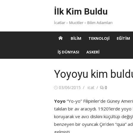
Skip
İlk Kim Buldu
to
content
İcatlar – Mucitler – Bilim Adamları
BILIM
TEKNOLOJI
EĞITIM
İŞ DÜNYASI
ASKERI
Yoyoyu kim buld
Posted
Author
03/06/2015
icat
0
on
Yoyo
“Yo-yo” Filipinler’de Güney Amerik
takılan bir av aracıydı. 1920’lerde yoy
koruyarak ve avcı diskini küçültüp değiş
benzeyen bir oyuncak Çin’den “quia” adı
gelmişti.