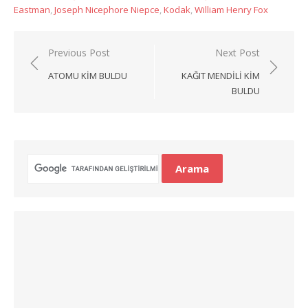
Eastman
,
Joseph Nicephore Niepce
,
Kodak
,
William Henry Fox
Yazı
Previous Post
Next Post
gezinmesi
ATOMU KIM BULDU
KAĞIT MENDILI KIM
BULDU