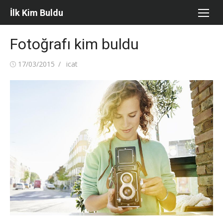
Skip
İlk Kim Buldu
to
content
Fotoğrafı kim buldu
Posted
Author
17/03/2015
icat
on