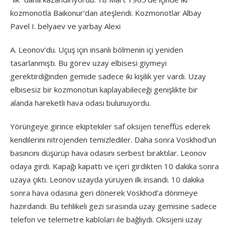
kozmonotla Baikonur’dan ateşlendi. Kozmonotlar Albay
Pavel I. belyaev ve yarbay Alexi
A. Leonov’du. Uçuş için insanlı bölmenin içi yeniden
tasarlanmıştı. Bu görev uzay elbisesi giymeyi
gerektirdiğinden gemide sadece iki kişilik yer vardı. Uzay
elbisesiz bir kozmonotun kaplayabileceği genişlikte bir
alanda hareketli hava odası bulunuyordu.
Yörüngeye girince ekiptekiler saf oksijen teneffüs ederek
kendilerini nitrojenden temizlediler. Daha sonra Voskhod’un
basıncını düşürüp hava odasını serbest bıraktılar. Leonov
odaya girdi. Kapağı kapattı ve içeri girdikten 10 dakika sonra
uzaya çıktı. Leonov uzayda yürüyen ilk insandı. 10 dakika
sonra hava odasına geri dönerek Voskhod’a dönmeye
hazırdandı. Bu tehlikeli gezi sırasında uzay gemisine sadece
telefon ve telemetre kabloları ile bağlıydı. Oksijeni uzay