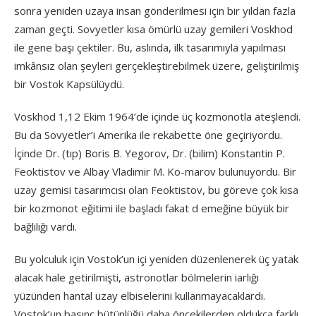
sonra yeniden uzaya insan gönderilmesi için bir yıldan fazla
zaman geçti. Sovyetler kısa ömürlü uzay gemileri Voskhod
ile gene başı çektiler. Bu, aslında, ilk tasarımıyla yapılması
imkânsız olan şeyleri gerçekleştirebilmek üzere, geliştirilmiş
bir Vostok Kapsülüydü.
Voskhod 1,12 Ekim 1964’de içinde üç kozmonotla ateşlendi.
Bu da Sovyetler’i Amerika ile rekabette öne geçiriyordu.
İçinde Dr. (tıp) Boris B. Yegorov, Dr. (bilim) Konstantin P.
Feoktistov ve Albay Vladimir M. Ko-marov bulunuyordu. Bir
uzay gemisi tasarımcısı olan Feoktistov, bu göreve çok kısa
bir kozmonot eğitimi ile başladı fakat d emeğine büyük bir
bağlılığı vardı.
Bu yolculuk için Vostok’un içi yeniden düzenlenerek üç yatak
alacak hale getirilmişti, astronotlar bölmelerin iarlığı
yüzünden hantal uzay elbiselerini kullanmayacaklardı.
Vostok’un basınç bütünlüğü daha öncekilerden oldukça farklı