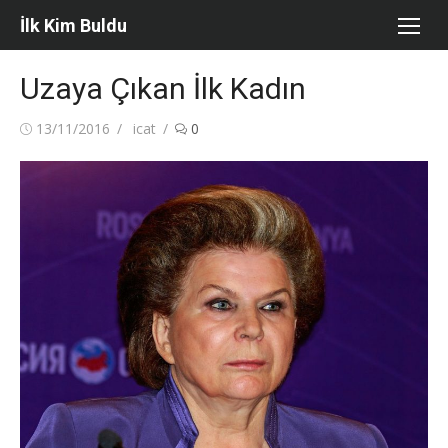
Skip
İlk Kim Buldu
to
content
Uzaya Çıkan İlk Kadın
Posted
Author
13/11/2016
icat
0
on