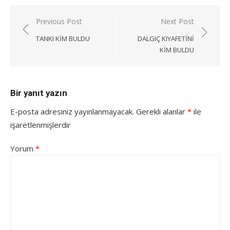
Yazı
Previous Post
Next Post
gezinmesi
TANKI KIM BULDU
DALGIÇ KIYAFETINI
KIM BULDU
Bir yanıt yazın
E-posta adresiniz yayınlanmayacak.
Gerekli alanlar
*
ile
işaretlenmişlerdir
Yorum
*