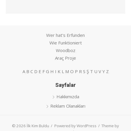
Wer hat's Erfunden
Wie Funktioniert
Woodboz
Araç Proje
A
B
C
D
E
F
G
H
I
K
L
M
O
P
R
S
Ş
T
U
V
Y
Z
Sayfalar
Hakkımızda
Reklam Olanakları
© 2026 İlk Kim Buldu
/
Powered by WordPress
/
Theme by