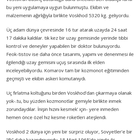
bu yeni uygulamaya uygun bulunmuştu. Ekibin ve
malzemenin ağırlığıyla birlikte Voskhod 5320 kg. geliyordu.
Üç adam dünya çevresinde 16 tur atarak uzayda 24 saat
17 dakika kaldılar. tik kez bir uzay gemisinde yerinde tıbbi
kontrol ve deneyler yapabilen bir doktor bulunuyordu.
Feok-tistov ise daha önce tasarımı, yapımı ve denenmesi ile
ilgilendiği uzay gemisini uçuş sırasında ilk elden
inceleyebiliyordu. Komarov tam bir kozmonot eğitiminden
geçmişti ve ekibin askeri komutanıydı.
Uç fırlatma koltuğunu birden Voskhod’dan çıkarmaya olanak
yok-.tu, bu yüzden kozmonotlar gemiyle birlikte inmek
zorundaydılar. İnişin hızını kesmek’ için- yere inmeden
hemen önce özel hız kesme roketleri ateşlendi.
Voskhod 2 dünya için yeni bir sürpriz oluyor, Sovyetler’e bir
“ilk” daha kazandırıyordu. 18 Mart 1965’de içinde iki