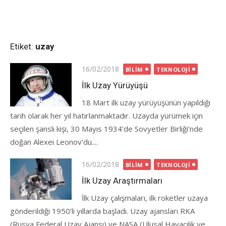
Etiket:
uzay
Posted
16/02/2018
BILIM
TEKNOLOJI
on
İlk Uzay Yürüyüşü
18 Mart ilk uzay yürüyüşünün yapıldığı
tarih olarak her yıl hatırlanmaktadır. Uzayda yürümek için
seçilen şanslı kişi, 30 Mayıs 1934’de Sovyetler Birliği’nde
doğan Alexei Leonov‘du....
Posted
16/02/2018
BILIM
TEKNOLOJI
on
İlk Uzay Araştırmaları
İlk Uzay çalışmaları, ilk roketler uzaya
gönderildiği 1950’li yıllarda başladı. Uzay ajansları RKA
(Rusya Federal Uzay Ajansı) ve NASA (Ulusal Havacılık ve