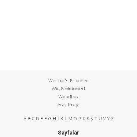
Wer hat's Erfunden
Wie Funktioniert
Woodboz
Araç Proje
A
B
C
D
E
F
G
H
I
K
L
M
O
P
R
S
Ş
T
U
V
Y
Z
Sayfalar