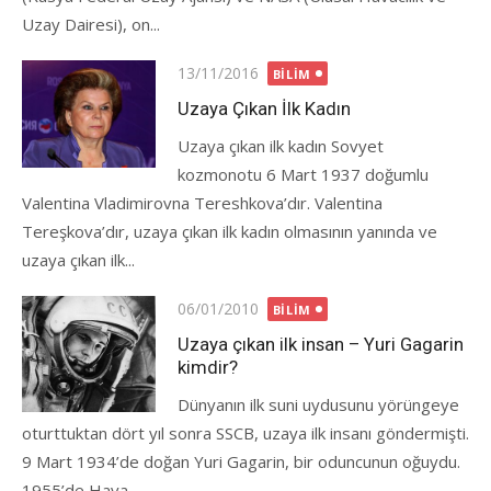
Uzay Dairesi), on...
Posted
13/11/2016
BILIM
on
Uzaya Çıkan İlk Kadın
Uzaya çıkan ilk kadın Sovyet
kozmonotu 6 Mart 1937 doğumlu
Valentina Vladimirovna Tereshkova’dır. Valentina
Tereşkova’dır, uzaya çıkan ilk kadın olmasının yanında ve
uzaya çıkan ilk...
Posted
06/01/2010
BILIM
on
Uzaya çıkan ilk insan – Yuri Gagarin
kimdir?
Dünyanın ilk suni uydusunu yörüngeye
oturttuktan dört yıl sonra SSCB, uzaya ilk insanı göndermişti.
9 Mart 1934’de doğan Yuri Gagarin, bir oduncunun oğuydu.
1955’de Hava...