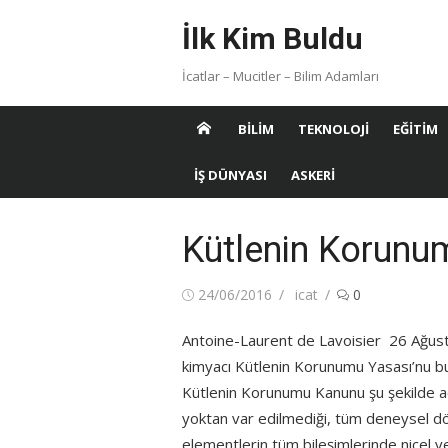
Skip
İlk Kim Buldu
to
content
İcatlar – Mucitler – Bilim Adamları
BILIM
TEKNOLOJI
EĞITIM
İŞ DÜNYASI
ASKERI
Kütlenin Korunu
Posted
Author
24/06/2016
icat
0
on
Antoine-Laurent de Lavoisier 26 Ağusto
kimyacı Kütlenin Korunumu Yasası’nu bu
Kütlenin Korunumu Kanunu şu şekilde açı
yoktan var edilmediği, tüm deneysel dö
elementlerin tüm bileşimlerinde nicel ve 