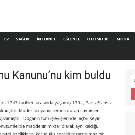
EV
SAĞLIK
İNTERNET
EĞLENCE
OTOMOBIL
MODA
mu Kanunu’nu kim buldu
s 1743 tarihleri arasında yaşamış 1794, Paris Fransız
lmuştur. Moder kimyanın temelini atan Lavoisier
klamıştır. “Doğanın tüm işleyişlerinde hiçbir şeyin
nüşümlerde maddenin miktar olarak aynı kaldığı,
nitel özelliklerini koruduğu gerçeğini tartışılmaz bir