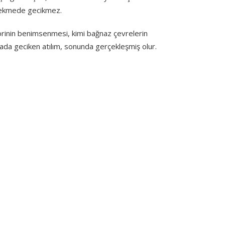
i çekmede gecikmez.
 teorinin benimsenmesi, kimi bağnaz çevrelerin
da geciken atılım, sonunda gerçekleşmiş olur.