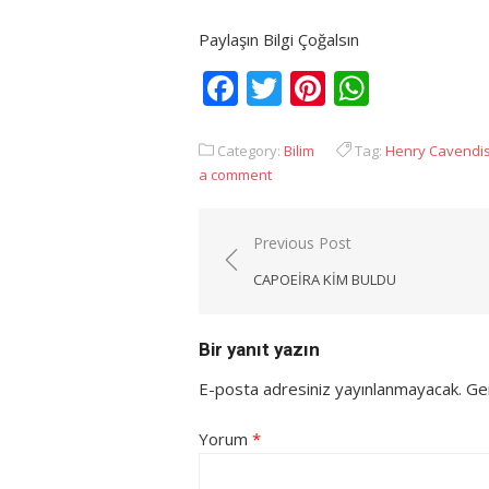
Paylaşın Bilgi Çoğalsın
Facebook
Twitter
Pinterest
Whats
Category:
Bilim
Tag:
Henry Cavendi
a comment
Yazı
Previous Post
gezinmesi
CAPOEIRA KIM BULDU
Bir yanıt yazın
E-posta adresiniz yayınlanmayacak.
Ger
Yorum
*