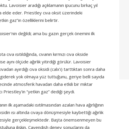
u. Lavoisier aradığı açıklamanın ipucunu birkaç yıl
a elde eder. Priestley cıva oksit üzerindeki
n gaz”ın özelliklerini belirtir.
isier’nin değildi; ama bu gazın gerçek önemini ilk
a cıva ısıtıldığında, cıvanın kırmızı cıva okside
e aynı ölçüde ağırlık yitirdiği görülür. Lavoisier
ıvadan ayırdığı cıva oksidi (calx’ı) tarttıktan sonra daha
in giderek yok olmaya yüz tuttuğunu, geriye belli sayıda
ecinde atmosferik havadan daha etkili bir miktar
kıcı Priestley’in “yetkin gaz” dediği şeydi.
ıvanın ilk aşamadaki ısıtılmasından azalan hava ağırlığının
ksidin ısı altında cıvaya dönüşmesiyle kaybettiği ağırlık
leşmesiyle gerçekleşmektedir. Başta önemsenmeyen bu
ştuğuna ilişkin, Cavendish deney sonuçlarını da