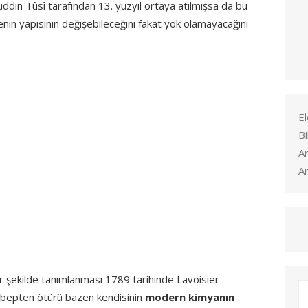
ddin Tûsî tarafından 13. yüzyıl ortaya atılmışsa da bu
nin yapısının değişebileceğini fakat yok olamayacağını
El
Bi
A
Ar
r şekilde tanımlanması 1789 tarihinde Lavoisier
sebepten ötürü bazen kendisinin
modern kimyanın