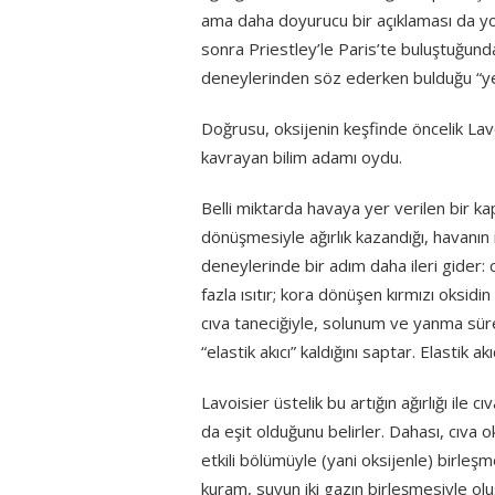
ama daha doyurucu bir açıklaması da yokt
sonra Priestley’le Paris’te buluştuğund
deneylerinden söz ederken bulduğu “yetki
Doğrusu, oksijenin keşfinde öncelik Lavo
kavrayan bilim adamı oydu.
Belli miktarda havaya yer verilen bir kapt
dönüşmesiyle ağırlık kazandığı, havanın is
deneylerinde bir adım daha ileri gider: c
fazla ısıtır; kora dönüşen kırmızı oksid
cıva taneciğiyle, solunum ve yanma sür
“elastik akıcı” kaldığını saptar. Elastik a
Lavoisier üstelik bu artığın ağırlığı ile c
da eşit olduğunu belirler. Dahası, cıva o
etkili bölümüyle (yani oksijenle) bir
kuram, suyun iki gazın birleşmesiyle olu