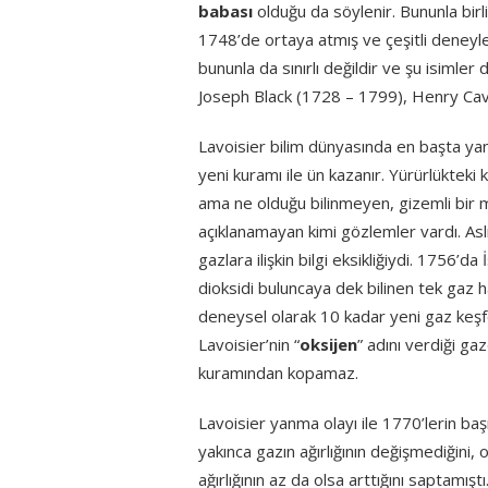
babası
olduğu da söylenir. Bununla birl
1748’de ortaya atmış ve çeşitli deneyler
bununla da sınırlı değildir ve şu isimler 
Joseph Black (1728 – 1799), Henry Ca
Lavoisier bilim dünyasında en başta yanm
yeni kuramı ile ün kazanır. Yürürlükte
ama ne olduğu bilinmeyen, gizemli bir
açıklanamayan kimi gözlemler vardı. Asl
gazlara ilişkin bilgi eksikliğiydi. 1756’
dioksidi buluncaya dek bilinen tek gaz ha
deneysel olarak 10 kadar yeni gaz keşfe
Lavoisier’nin “
oksijen
” adını verdiği ga
kuramından kopamaz.
Lavoisier yanma olayı ile 1770’lerin baş
yakınca gazın ağırlığının değişmediğini, 
ağırlığının az da olsa arttığını saptamış