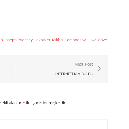
App
sh
,
Joseph Priestley
,
Lavoisier
,
Mikhail Lomonosov
Leave
Next Post
İNTERNETI KIM BULDU
ekli alanlar
*
ile işaretlenmişlerdir