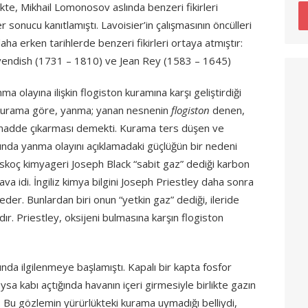
ikte, Mikhail Lomonosov aslında benzeri fikirleri
 sonucu kanıtlamıştı. Lavoisier’in çalışmasının öncülleri
daha erken tarihlerde benzeri fikirleri ortaya atmıştır:
vendish (1731 – 1810) ve Jean Rey (1583 – 1645)
a olayına ilişkin flogiston kuramına karşı geliştirdiği
ki kurama göre, yanma; yanan nesnenin
flogiston
denen,
 madde çıkarması demekti. Kurama ters düşen ve
ında yanma olayını açıklamadaki güçlüğün bir nedeni
da İskoç kimyageri Joseph Black “sabit gaz” dediği karbon
va idi. İngiliz kimya bilgini Joseph Priestley daha sonra
der. Bunlardan biri onun “yetkin gaz” dediği, ileride
zdır. Priestley, oksijeni bulmasına karşın flogiston
ında ilgilenmeye başlamıştı. Kapalı bir kapta fosfor
oysa kabı açtığında havanın içeri girmesiyle birlikte gazın
tı. Bu gözlemin yürürlükteki kurama uymadığı belliydi,