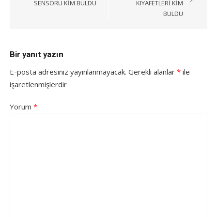
gezinmesi
SENSÖRÜ KIM BULDU
KIYAFETLERI KIM
BULDU
Bir yanıt yazın
E-posta adresiniz yayınlanmayacak.
Gerekli alanlar
*
ile
işaretlenmişlerdir
Yorum
*