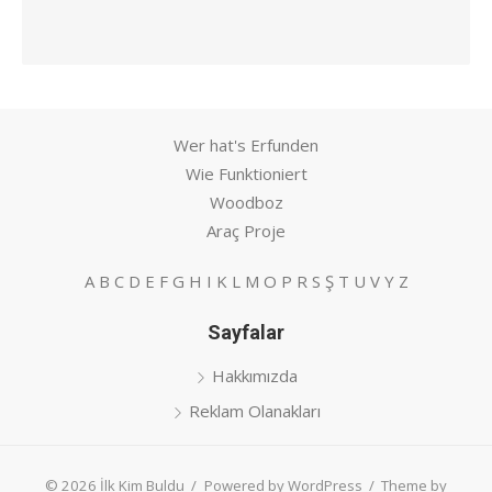
Wer hat's Erfunden
Wie Funktioniert
Woodboz
Araç Proje
A
B
C
D
E
F
G
H
I
K
L
M
O
P
R
S
Ş
T
U
V
Y
Z
Sayfalar
Hakkımızda
Reklam Olanakları
© 2026 İlk Kim Buldu
/
Powered by WordPress
/
Theme by