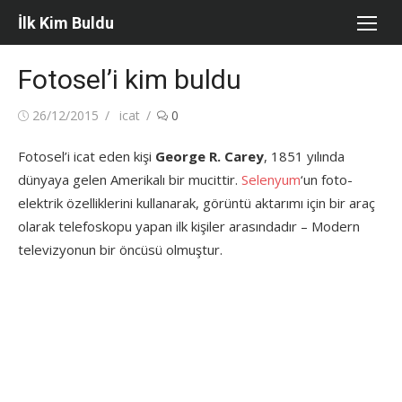
Skip
İlk Kim Buldu
to
content
Fotosel’i kim buldu
Posted
Author
26/12/2015
icat
0
on
Fotosel’i icat eden kişi
George R. Carey
, 1851 yılında
dünyaya gelen Amerikalı bir mucittir.
Selenyum
‘un foto-
elektrik özelliklerini kullanarak, görüntü aktarımı için bir araç
olarak telefoskopu yapan ilk kişiler arasındadır – Modern
televizyonun bir öncüsü olmuştur.