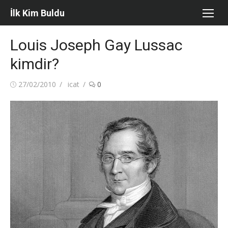
Skip
İlk Kim Buldu
to
content
Louis Joseph Gay Lussac
kimdir?
Posted
Author
27/02/2010
icat
0
on