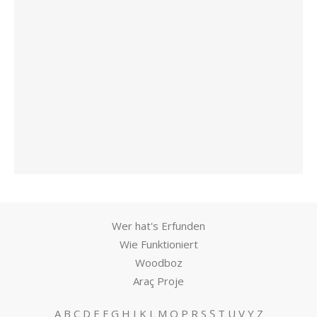
Wer hat's Erfunden
Wie Funktioniert
Woodboz
Araç Proje
A
B
C
D
E
F
G
H
I
K
L
M
O
P
R
S
Ş
T
U
V
Y
Z