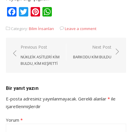
Facebook
Twitter
Pinterest
WhatsApp
Category:
Bilim İnsanları
Leave a comment
Yazı
Previous Post
Next Post
gezinmesi
NÜKLEIK ASITLERI KIM
BARKODU KIM BULDU
BULDU, KIM KEŞFETTI
Bir yanıt yazın
E-posta adresiniz yayınlanmayacak.
Gerekli alanlar
*
ile
işaretlenmişlerdir
Yorum
*