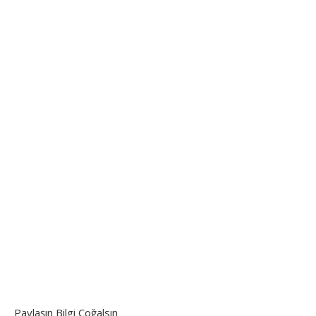
Paylaşın Bilgi Çoğalsın