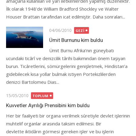
amaçlarla kullanılan ve yarı iletkenlerden yapılmış düzenektir.
İlk olarak 1948’de William Bradford Shockley ve Walter
Houser Brattain tarafından icat edilmiştir. Daha sonraları...
Posted
04/06/2010
GEZI
on
Ümit Burnunu kim buldu
Ümit Burnu Afrika’nın güneybatı
ucundaki ticârî ve denizcilik târihi bakımından önem taşıyan
burun. Ticâretlerini, sömürgelerini genişletmek, Hindistan’a
gidebilecek kısa yollar bulmak istiyen Portekizlilerden
denizci Bartolomeu Dias...
Posted
15/05/2010
TOPLUM
on
Kuvvetler Ayrılığı Prensibini kim buldu
Her bir faaliyeti bir organa verilmek sûretiyle devlet işlerinin
muhtelif organlar arasında taksim edilmesi. Bir
devlette iktidârın görmesi gereken işler ve bu işlerin