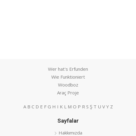
Wer hat's Erfunden
Wie Funktioniert
Woodboz
Araç Proje
A
B
C
D
E
F
G
H
I
K
L
M
O
P
R
S
Ş
T
U
V
Y
Z
Sayfalar
Hakkımızda