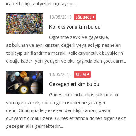
îcabettirdiği faaliyetler üçe ayrılır....
Posted
13/05/2010
EĞLENCE
on
Kolleksiyonu kim buldu
Öğrenme zevki ve gâyesiyle,
az bulunan ve aynı cinsten değerli veya acâyip nesneleri
toplayıp sınıflandırma merakı. Kolleksiyonculuk büyüklerin
olduğu kadar, yeni yetişen ve okul çağında olan çocukların...
Posted
13/05/2010
BILIM
on
Gezegenleri kim buldu
Güneş etrafında, elips şeklinde bir
yörünge çizerek, dönen gök cisimlerine gezegen
denir. Günümüzde gezegen denildiği zaman, başta
dünyâmız olmak üzere, Güneş etrafında dönen diğer sekiz
gezegen akla gelmektedir....