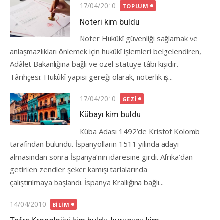
Posted
17/04/2010
TOPLUM
on
Noteri kim buldu
Noter Hukûkî güvenliği sağlamak ve
anlaşmazlıkları önlemek için hukûkî işlemleri belgelendiren,
Adâlet Bakanlığına bağlı ve özel statüye tâbi kişidir.
Târihçesi: Hukûkî yapısı gereği olarak, noterlik iş...
Posted
17/04/2010
GEZI
on
Kübayı kim buldu
Küba Adası 1492’de Kristof Kolomb
tarafından bulundu. İspanyolların 1511 yılında adayı
almasından sonra İspanya’nın idaresine girdi. Afrika’dan
getirilen zenciler şeker kamışı tarlalarında
çalıştırılmaya başlandı. İspanya Krallığına bağlı...
Posted
14/04/2010
BILIM
on