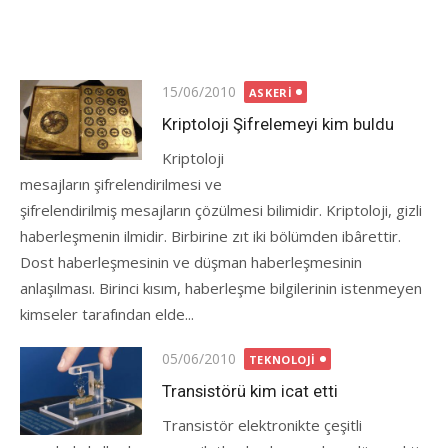
Posted
15/06/2010
ASKERI
on
Kriptoloji Şifrelemeyi kim buldu
Kriptoloji
mesajların şifrelendirilmesi ve
şifrelendirilmiş mesajların çözülmesi bilimidir. Kriptoloji, gizli
haberleşmenin ilmidir. Birbirine zıt iki bölümden ibârettir.
Dost haberleşmesinin ve düşman haberleşmesinin
anlaşılması. Birinci kısım, haberleşme bilgilerinin istenmeyen
kimseler tarafından elde...
Posted
05/06/2010
TEKNOLOJI
on
Transistörü kim icat etti
Transistör elektronikte çeşitli