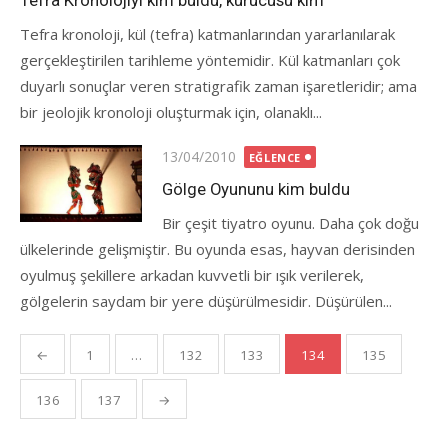
Tefra Kronolojiyi kim buldu, kurucusu kim
Tefra kronoloji, kül (tefra) katmanlarından yararlanılarak
gerçekleştirilen tarihleme yöntemidir. Kül katmanları çok
duyarlı sonuçlar veren stratigrafik zaman işaretleridir; ama
bir jeolojik kronoloji oluşturmak için, olanaklı...
Posted
13/04/2010
EĞLENCE
on
Gölge Oyununu kim buldu
Bir çeşit tiyatro oyunu. Daha çok doğu
ülkelerinde gelişmiştir. Bu oyunda esas, hayvan derisinden
oyulmuş şekillere arkadan kuvvetli bir ışık verilerek,
gölgelerin saydam bir yere düşürülmesidir. Düşürülen...
Yazı
←
1
…
132
133
134
135
gezinmesi
136
137
→