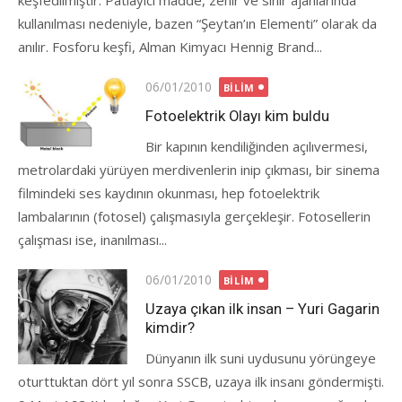
keşfedilmiştir. Patlayıcı madde, zehir ve sinir ajanlarında
kullanılması nedeniyle, bazen “Şeytan’ın Elementi” olarak da
anılır. Fosforu keşfi, Alman Kimyacı Hennig Brand...
Posted
06/01/2010
BILIM
on
Fotoelektrik Olayı kim buldu
Bir kapının kendiliğinden açılıvermesi,
metrolardaki yürüyen merdivenlerin inip çıkması, bir sinema
filmindeki ses kaydının okunması, hep fotoelektrik
lambalarının (fotosel) çalışmasıyla gerçekleşir. Fotosellerin
çalışması ise, inanılması...
Posted
06/01/2010
BILIM
on
Uzaya çıkan ilk insan – Yuri Gagarin
kimdir?
Dünyanın ilk suni uydusunu yörüngeye
oturttuktan dört yıl sonra SSCB, uzaya ilk insanı göndermişti.