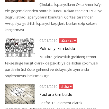
Çikolata, İspanyolların Orta Amerika’yı
ele geçirmelerinden sonra bulundu. Kakao taneleri 1520’ye
doğru istilacı İspanyolların komutanı Cortés tarafından
Avrupa’ya getirildi. İspanyol keşişleri, bunları ezip şekere
karıştırmayı...
Posted
07/01/2010
EĞLENCE
on
Polifoniyi kim buldu
Müzikte çokseslilik (polifoni) terimi,
teksesliliğe karşıt olarak değişik iki ya da ikiden çok müzik
partisinin üst üste gelmesi ve dolayısıyle aynı anda
söylenmesini belirtmek için...
Posted
06/01/2010
BILIM
on
Fosforu kim buldu
Fosfor 13. element olarak