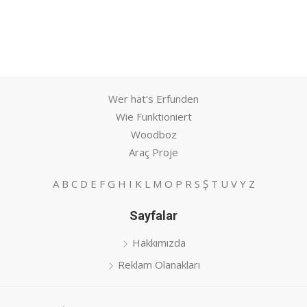
Wer hat's Erfunden
Wie Funktioniert
Woodboz
Araç Proje
A
B
C
D
E
F
G
H
I
K
L
M
O
P
R
S
Ş
T
U
V
Y
Z
Sayfalar
Hakkımızda
Reklam Olanakları