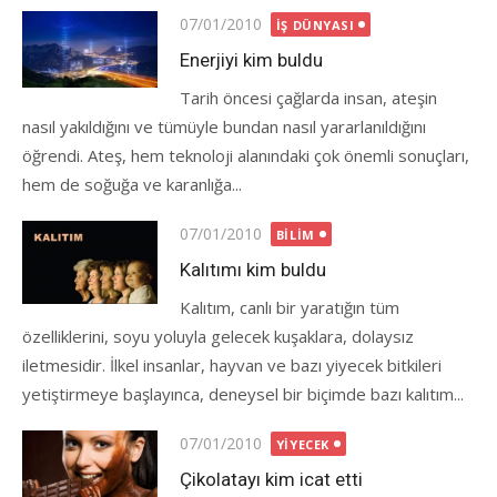
Posted
07/01/2010
İŞ DÜNYASI
on
Enerjiyi kim buldu
Tarih öncesi çağlarda insan, ateşin
nasıl yakıldığını ve tümüyle bundan nasıl yararlanıldığını
öğrendi. Ateş, hem teknoloji alanındaki çok önemli sonuçları,
hem de soğuğa ve karanlığa...
Posted
07/01/2010
BILIM
on
Kalıtımı kim buldu
Kalıtım, canlı bir yaratığın tüm
özelliklerini, soyu yoluyla gelecek kuşaklara, dolaysız
iletmesidir. İlkel insanlar, hayvan ve bazı yiyecek bitkileri
yetiştirmeye başlayınca, deneysel bir biçimde bazı kalıtım...
Posted
07/01/2010
YIYECEK
on
Çikolatayı kim icat etti