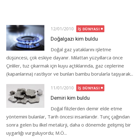
Posted
12/01/2010
İŞ DÜNYASI
on
Doğalgazı kim buldu
Doğal gaz yataklarını işletme
düşüncesi, çok eskiye dayanır. Milattan yüzyıllarca önce
Çinliler, tuz çıkarmak için kuyu açtıklarında, gaz ceplerine
(kapanlarına) rastlıyor ve bunları bambu borularla taşıyarak...
Posted
11/01/2010
İŞ DÜNYASI
on
Demiri kim buldu
Doğal filizlerden demir elde etme
yöntemini bulanlar, Tarih öncesi insanlarıdır. Tunç çağından
sonra gelen bu ilkel metalürji, daha o dönemde gelişmiş bir
uygarlığı vurguluyordu; M.Ö...