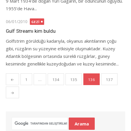
9 Mart 1934’de doğan Yuri Gagarin, bir oduncunun oğuydu.
1955’de Hava...
Posted
06/01/2010
GEZI
on
Gulf Streamı kim buldu
Golfstrim görüldüğü kadarıyla, okyanus akıntılarının çoğu
gibi, rüzgârın su yüzeyine etkisiyle oluşmaktadır. Kuzey
Atlantik bölgesinin ortasında sürekli rüzgârlar, güney
kesiminde genellikle kuzeydoğudan ve kuzey kesiminde...
Yazı
←
1
…
134
135
136
137
gezinmesi
→