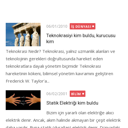
Posted
06/01/2010
İŞ DÜNYASI
on
Teknokrasiyi kim buldu, kurucusu
kim
Teknokrasi Nedir? Teknokrasi, yalnız uzmanlık alanları ve
teknolojinin gerekleri doğrultusunda hareket eden
teknokratlara dayalı yönetim biçimidir Teknokrasi
hareketinin kökeni, bilimsel yönetim kavramını geliştiren
Frederick W. Taylor’a...
Posted
06/02/2001
BILIM
on
Statik Elektriği kim buldu
Bizim için yararlı olan elektriğe akıcı
elektrik denir. Ancak, akım halinde akmayan bir çeşit elektrik
daha vardır. Buna statik (durağan) elektrik denir. Dünyadaki