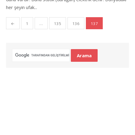
her şeyin ufak...
Yazı
←
1
…
135
136
137
gezinmesi