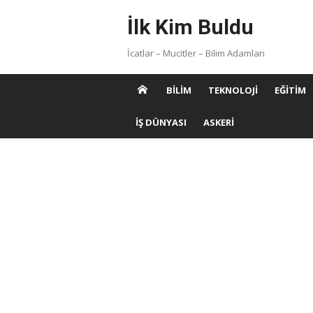
Skip
İlk Kim Buldu
to
content
İcatlar – Mucitler – Bilim Adamları
BILIM
TEKNOLOJI
EĞITIM
İŞ DÜNYASI
ASKERI