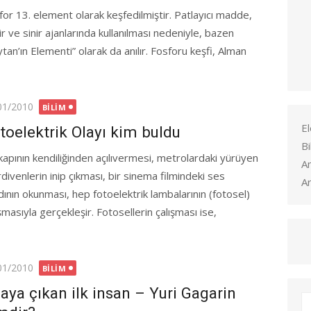
for 13. element olarak keşfedilmiştir. Patlayıcı madde,
r ve sinir ajanlarında kullanılması nedeniyle, bazen
tan’ın Elementi” olarak da anılır. Fosforu keşfi, Alman
ted
01/2010
BILIM
El
toelektrik Olayı kim buldu
Bi
 kapının kendiliğinden açılıvermesi, metrolardaki yürüyen
A
divenlerin inip çıkması, bir sinema filmindeki ses
Ar
dının okunması, hep fotoelektrik lambalarının (fotosel)
şmasıyla gerçekleşir. Fotosellerin çalışması ise,
ted
01/2010
BILIM
aya çıkan ilk insan – Yuri Gagarin