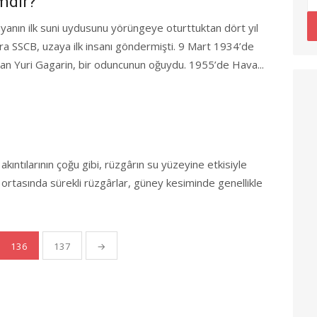
mdir?
yanın ilk suni uydusunu yörüngeye oturttuktan dört yıl
ra SSCB, uzaya ilk insanı göndermişti. 9 Mart 1934’de
an Yuri Gagarin, bir oduncunun oğuydu. 1955’de Hava...
kıntılarının çoğu gibi, rüzgârın su yüzeyine etkisiyle
 ortasında sürekli rüzgârlar, güney kesiminde genellikle
136
137
→