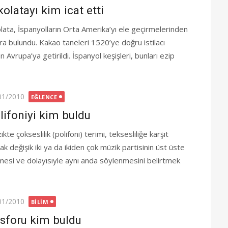
kolatayı kim icat etti
olata, İspanyolların Orta Amerika’yı ele geçirmelerinden
ra bulundu. Kakao taneleri 1520’ye doğru istilacı
Avrupa’ya getirildi. İspanyol keşişleri, bunları ezip
ted
01/2010
EĞLENCE
lifoniyi kim buldu
kte çokseslilik (polifoni) terimi, teksesliliğe karşıt
ak değişik iki ya da ikiden çok müzik partisinin üst üste
mesi ve dolayısıyle aynı anda söylenmesini belirtmek
ted
01/2010
BILIM
sforu kim buldu