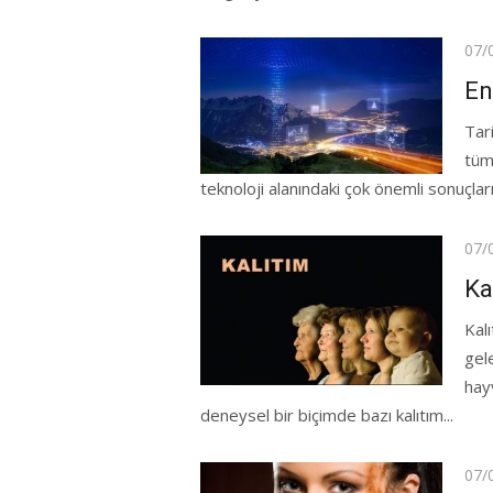
Pos
07/
on
En
Tari
tüm
teknoloji alanındaki çok önemli sonuçlar
Pos
07/
on
Ka
Kalı
gele
hay
deneysel bir biçimde bazı kalıtım...
Pos
07/