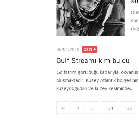
ki
Dün
son
doğ
Posted
06/01/2010
GEZI
on
Gulf Streamı kim buldu
Golfstrim görüldüğü kadarıyla, okyanus a
oluşmaktadır. Kuzey Atlantik bölgesinin
kuzeydoğudan ve kuzey kesiminde...
Yazı
←
1
…
134
135
gezinmesi