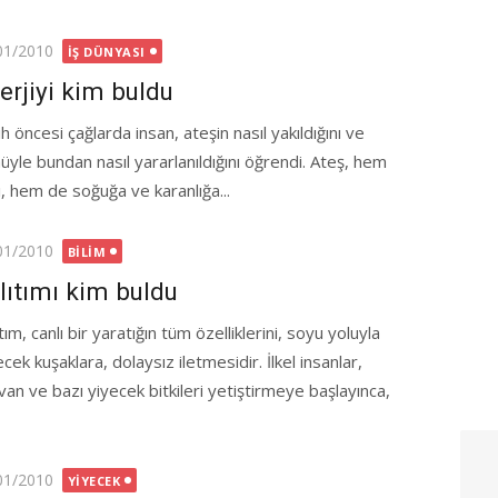
ted
01/2010
İŞ DÜNYASI
erjiyi kim buldu
h öncesi çağlarda insan, ateşin nasıl yakıldığını ve
üyle bundan nasıl yararlanıldığını öğrendi. Ateş, hem
ı, hem de soğuğa ve karanlığa...
ted
01/2010
BILIM
lıtımı kim buldu
tım, canlı bir yaratığın tüm özelliklerini, soyu yoluyla
cek kuşaklara, dolaysız iletmesidir. İlkel insanlar,
van ve bazı yiyecek bitkileri yetiştirmeye başlayınca,
ted
01/2010
YIYECEK