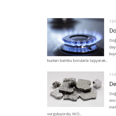
Pos
12/
on
Do
Doğ
daya
kuyu
bunları bambu borularla taşıyarak...
Pos
11/
on
De
Doğ
önc
met
vurguluyordu; M.Ö...