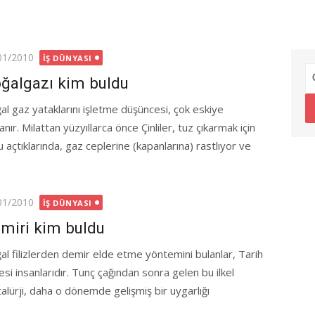
ted
01/2010
İŞ DÜNYASI
ğalgazı kim buldu
al gaz yataklarını işletme düşüncesi, çok eskiye
nır. Milattan yüzyıllarca önce Çinliler, tuz çıkarmak için
 açtıklarında, gaz ceplerine (kapanlarına) rastlıyor ve
ted
01/2010
İŞ DÜNYASI
miri kim buldu
al filizlerden demir elde etme yöntemini bulanlar, Tarih
esi insanlarıdır. Tunç çağından sonra gelen bu ilkel
alürji, daha o dönemde gelişmiş bir uygarlığı