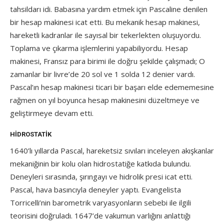
tahsildarı idi. Babasına yardım etmek için Pascaline denilen
bir hesap makinesi icat etti. Bu mekanik hesap makinesi,
hareketli kadranlar ile sayısal bir tekerlekten oluşuyordu.
Toplama ve çıkarma işlemlerini yapabiliyordu. Hesap
makinesi, Fransız para birimi ile doğru şekilde çalışmadı; O
zamanlar bir livre’de 20 sol ve 1 solda 12 denier vardı.
Pascal’ın hesap makinesi ticari bir başarı elde edememesine
rağmen on yıl boyunca hesap makinesini düzeltmeye ve
geliştirmeye devam etti.
HIDROSTATIK
1640’lı yıllarda Pascal, hareketsiz sıvıları inceleyen akışkanlar
mekaniğinin bir kolu olan hidrostatiğe katkıda bulundu.
Deneyleri sırasında, şırıngayı ve hidrolik presi icat etti.
Pascal, hava basıncıyla deneyler yaptı. Evangelista
Torricelli’nin barometrik varyasyonların sebebi ile ilgili
teorisini doğruladı. 1647’de vakumun varlığını anlattığı