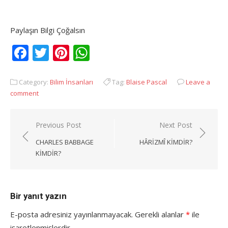
Paylaşın Bilgi Çoğalsın
Facebook
Twitter
Pinterest
WhatsApp
Category:
Bilim İnsanları
Tag:
Blaise Pascal
Leave a
comment
Yazı
Previous Post
Next Post
gezinmesi
CHARLES BABBAGE
HÂRIZMÎ KIMDIR?
KIMDIR?
Bir yanıt yazın
E-posta adresiniz yayınlanmayacak.
Gerekli alanlar
*
ile
işaretlenmişlerdir