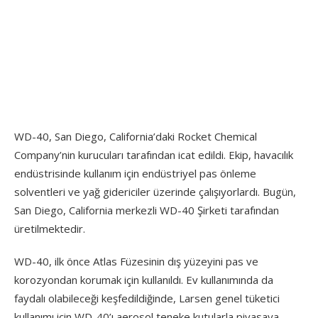
WD-40, San Diego, California’daki Rocket Chemical
Company’nin kurucuları tarafından icat edildi. Ekip, havacılık
endüstrisinde kullanım için endüstriyel pas önleme
solventleri ve yağ gidericiler üzerinde çalışıyorlardı. Bugün,
San Diego, California merkezli WD-40 Şirketi tarafından
üretilmektedir.
WD-40, ilk önce Atlas Füzesinin dış yüzeyini pas ve
korozyondan korumak için kullanıldı. Ev kullanımında da
faydalı olabileceği keşfedildiğinde, Larsen genel tüketici
kullanımı için WD-40’ı aerosol teneke kutularla piyasaya