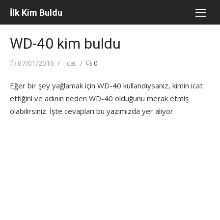
Skip
İlk Kim Buldu
to
content
WD-40 kim buldu
Posted
Author
07/01/2016
icat
0
on
Eğer bir şey yağlamak için WD-40 kullandıysanız, kimin icat
ettiğini ve adının neden WD-40 olduğunu merak etmiş
olabilirsiniz. İşte cevapları bu yazımızda yer alıyor.