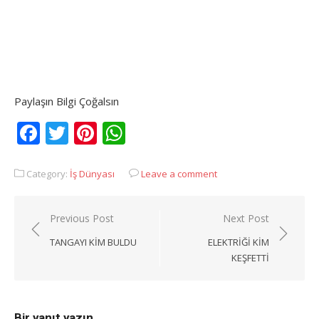
Paylaşın Bilgi Çoğalsın
Facebook
Twitter
Pinterest
WhatsApp
Category:
İş Dünyası
Leave a comment
Yazı
Previous Post
Next Post
gezinmesi
TANGAYI KIM BULDU
ELEKTRIĞI KIM
KEŞFETTI
Bir yanıt yazın