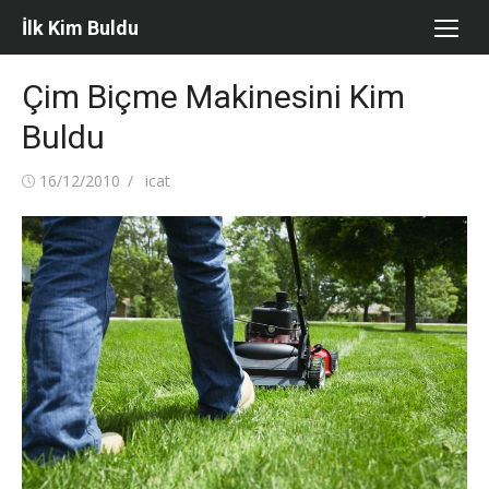
Skip
İlk Kim Buldu
to
content
Çim Biçme Makinesini Kim
Buldu
Posted
Author
16/12/2010
icat
on