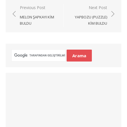
Yazı
Previous Post
Next Post
gezinmesi
MELON ŞAPKAYI KIM
YAPBOZU (PUZZLE)
BULDU
KIM BULDU