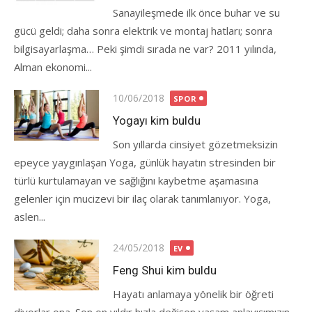
Sanayileşmede ilk önce buhar ve su
gücü geldi; daha sonra elektrik ve montaj hatları; sonra
bilgisayarlaşma… Peki şimdi sırada ne var? 2011 yılında,
Alman ekonomi...
Posted
10/06/2018
SPOR
on
Yogayı kim buldu
Son yıllarda cinsiyet gözetmeksizin
epeyce yaygınlaşan Yoga, günlük hayatın stresinden bir
türlü kurtulamayan ve sağlığını kaybetme aşamasına
gelenler için mucizevi bir ilaç olarak tanımlanıyor. Yoga,
aslen...
Posted
24/05/2018
EV
on
Feng Shui kim buldu
Hayatı anlamaya yönelik bir öğreti