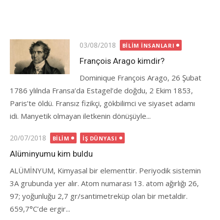
Posted
03/08/2018
BILIM İNSANLARI
on
François Arago kimdir?
Dominique François Arago, 26 Şubat
1786 ylılnda Fransa’da Estagel’de doğdu, 2 Ekim 1853,
Paris’te öldü. Fransız fizikçi, gökbilimci ve siyaset adamı
idi. Manyetik olmayan iletkenin dönüşüyle...
Posted
20/07/2018
BILIM
İŞ DÜNYASI
on
Alüminyumu kim buldu
ALÜMİNYUM, Kimyasal bir ele­menttir. Periyodik sistemin
3A grubunda yer alır. Atom numa­rası 13. atom ağırlığı 26,
97; yoğunluğu 2,7 gr/santimetreküp olan bir metaldir.
659,7°C’de er­gir...