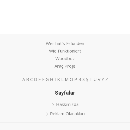
Wer hat's Erfunden
Wie Funktioniert
Woodboz
Araç Proje
A
B
C
D
E
F
G
H
I
K
L
M
O
P
R
S
Ş
T
U
V
Y
Z
Sayfalar
Hakkımızda
Reklam Olanakları