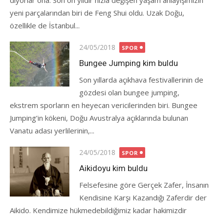
diyorlar ona. Son on yıldır hızla değişen yaşam anlayışımızın
yeni parçalarından biri de Feng Shui oldu. Uzak Doğu,
özellikle de İstanbul...
Posted
24/05/2018
SPOR
on
Bungee Jumping kim buldu
Son yıllarda açıkhava festivallerinin de
gözdesi olan bungee jumping,
ekstrem sporların en heyecan vericilerinden biri. Bungee
Jumping’in kökeni, Doğu Avustralya açıklarında bulunan
Vanatu adası yerlilerinin,...
Posted
24/05/2018
SPOR
on
Aikidoyu kim buldu
Felsefesine göre Gerçek Zafer, İnsanın
Kendisine Karşı Kazandığı Zaferdir der
Aikido. Kendimize hükmedebildiğimiz kadar hakimizdir