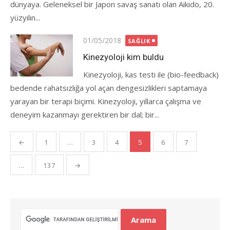
dünyaya. Geleneksel bir Japon savaş sanatı olan Aikido, 20.
yüzyılın...
Posted
01/05/2018
SAĞLIK
on
Kinezyoloji kim buldu
Kinezyoloji, kas testi ile (bio-feedback)
bedende rahatsızlığa yol açan dengesizlikleri saptamaya
yarayan bir terapi biçimi. Kinezyoloji, yıllarca çalışma ve
deneyim kazanmayı gerektiren bir dal; bir...
Yazı
←
1
…
3
4
5
6
7
gezinmesi
…
137
→