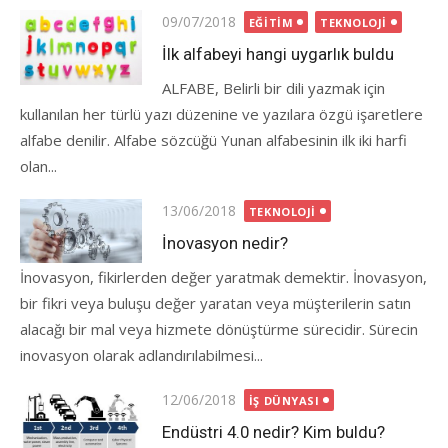
Posted
09/07/2018
EĞITIM
TEKNOLOJI
on
İlk alfabeyi hangi uygarlık buldu
ALFABE, Belirli bir dili yazmak için
kullanılan her türlü yazı düzenine ve yazılara özgü işa­retlere
alfabe denilir. Alfabe sözcüğü Yunan alfabesinin ilk iki harfi
olan...
Posted
13/06/2018
TEKNOLOJI
on
İnovasyon nedir?
İnovasyon, fikirlerden değer yaratmak demektir. İnovasyon,
bir fikri veya buluşu değer yaratan veya müşterilerin satın
alacağı bir mal veya hizmete dönüştürme sürecidir. Sürecin
inovasyon olarak adlandırılabilmesi...
Posted
12/06/2018
İŞ DÜNYASI
on
Endüstri 4.0 nedir? Kim buldu?