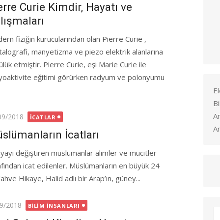
erre Curie Kimdir, Hayatı ve
lışmaları
ern fiziğin kurucularından olan Pierre Curie ,
stalografi, manyetizma ve piezo elektrik alanlarına
lük etmiştir. Pierre Curie, eşi Marie Curie ile
yoaktivite eğitimi görürken radyum ve polonyumu
El
Bi
A
ted
09/2018
İCATLAR
Ar
slümanların İcatları
yayı değiştiren müslümanlar alimler ve mucitler
afından icat edilenler. Müslümanların en büyük 24
Kahve Hikaye, Halid adlı bir Arap’ın, güney...
ed
9/2018
BILIM İNSANLARI