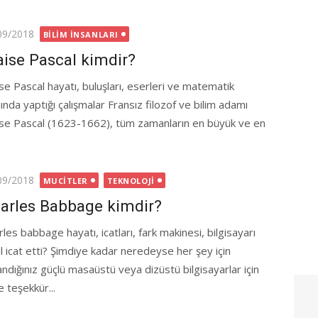
ted
09/2018
BILIM İNSANLARI
aise Pascal kimdir?
ise Pascal hayatı, buluşları, eserleri ve matematik
ında yaptığı çalışmalar Fransız filozof ve bilim adamı
ise Pascal (1623-1662), tüm zamanların en büyük ve en
ted
09/2018
MUCITLER
TEKNOLOJI
arles Babbage kimdir?
les babbage hayatı, icatları, fark makinesi, bilgisayarı
ıl icat etti? Şimdiye kadar neredeyse her şey için
landığınız güçlü masaüstü veya dizüstü bilgisayarlar için
 teşekkür...