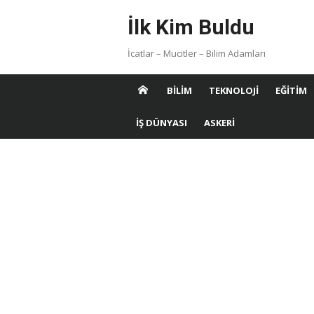
Skip
İlk Kim Buldu
to
content
İcatlar – Mucitler – Bilim Adamları
BILIM
TEKNOLOJI
EĞITIM
İŞ DÜNYASI
ASKERI