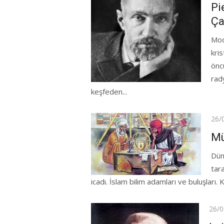
on
Pi
Ça
Mod
kri
öncü
rad
keşfeden...
Pos
26/
on
Mü
Dün
tar
icadı. İslam bilim adamları ve buluşları. 
Post
26/0
on