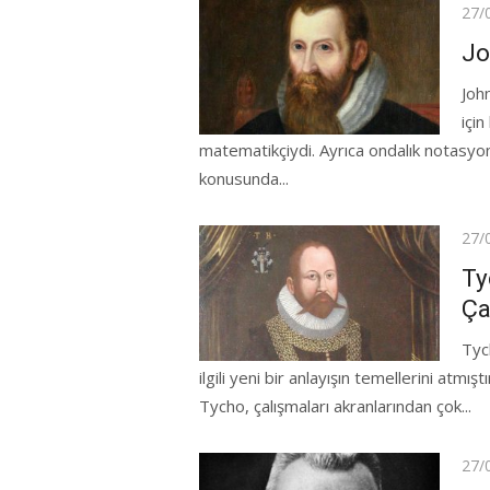
Pos
27/
on
Jo
Joh
için
matematikçiydi. Ayrıca ondalık notasyon
konusunda...
Pos
27/
on
Ty
Ça
Tyc
ilgili yeni bir anlayışın temellerini atmı
Tycho, çalışmaları akranlarından çok...
Pos
27/