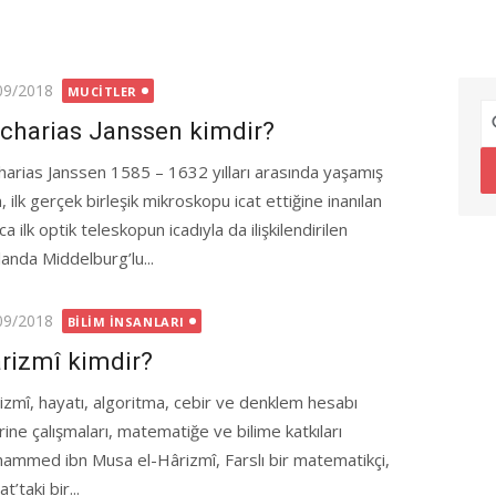
ted
09/2018
MUCITLER
charias Janssen kimdir?
harias Janssen 1585 – 1632 yılları arasında yaşamış
, ilk gerçek birleşik mikroskopu icat ettiğine inanılan
ca ilk optik teleskopun icadıyla da ilişkilendirilen
landa Middelburg’lu...
ted
09/2018
BILIM İNSANLARI
rizmî kimdir?
izmî, hayatı, algoritma, cebir ve denklem hesabı
rine çalışmaları, matematiğe ve bilime katkıları
ammed ibn Musa el-Hârizmî, Farslı bir matematikçi,
taki bir...