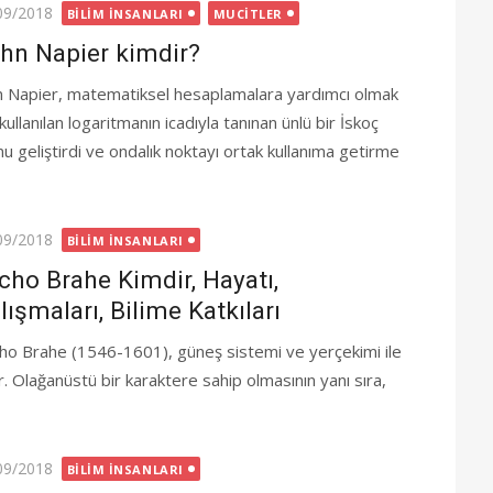
ted
09/2018
BILIM İNSANLARI
MUCITLER
hn Napier kimdir?
n Napier, matematiksel hesaplamalara yardımcı olmak
 kullanılan logaritmanın icadıyla tanınan ünlü bir İskoç
u geliştirdi ve ondalık noktayı ortak kullanıma getirme
ted
09/2018
BILIM İNSANLARI
cho Brahe Kimdir, Hayatı,
lışmaları, Bilime Katkıları
ho Brahe (1546-1601), güneş sistemi ve yerçekimi ile
ştır. Olağanüstü bir karaktere sahip olmasının yanı sıra,
ted
09/2018
BILIM İNSANLARI