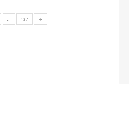
…
137
→