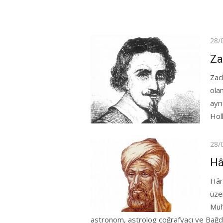
Pos
28/
on
Za
Zac
olan
ayrı
Hol
Pos
28/
on
Hâ
Hâr
üze
Muh
astronom, astrolog coğrafyacı ve Bağdat’