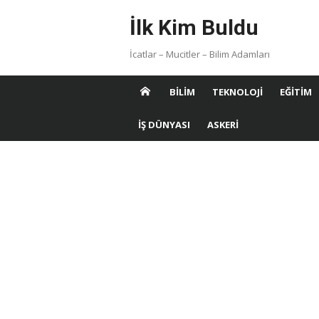
Skip
İlk Kim Buldu
to
content
İcatlar – Mucitler – Bilim Adamları
BILIM
TEKNOLOJI
EĞITIM
İŞ DÜNYASI
ASKERI