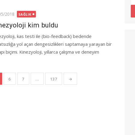
ted
05/2018
SAĞLIK
nezyoloji kim buldu
ezyoloji, kas testi ile (bio-feedback) bedende
atsızlığa yol açan dengesizlikleri saptamaya yarayan bir
pi biçimi. Kinezyoloji, yıllarca çalışma ve deneyim
6
7
…
137
→