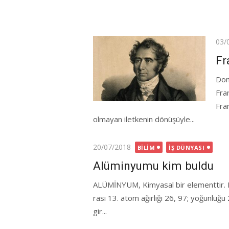
Pos
03/
on
Fr
Dom
Fra
Fran
olmayan iletkenin dönüşüyle...
Posted
20/07/2018
BILIM
İŞ DÜNYASI
on
Alüminyumu kim buldu
ALÜMİNYUM, Kimyasal bir ele­menttir. 
rası 13. atom ağırlığı 26, 97; yoğunluğ
gir...