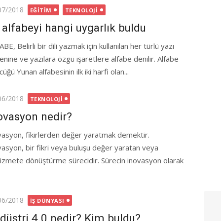
ted
07/2018
EĞITIM
TEKNOLOJI
k alfabeyi hangi uygarlık buldu
BE, Belirli bir dili yazmak için kullanılan her türlü yazı
nine ve yazılara özgü işa­retlere alfabe denilir. Alfabe
üğü Yunan alfabesinin ilk iki harfi olan...
ted
06/2018
TEKNOLOJI
ovasyon nedir?
vasyon, fikirlerden değer yaratmak demektir.
vasyon, bir fikri veya buluşu değer yaratan veya
 hizmete dönüştürme sürecidir. Sürecin inovasyon olarak
ted
06/2018
İŞ DÜNYASI
düstri 4.0 nedir? Kim buldu?