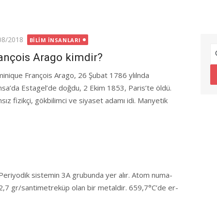
ted
08/2018
BILIM İNSANLARI
ançois Arago kimdir?
inique François Arago, 26 Şubat 1786 ylılnda
nsa’da Estagel’de doğdu, 2 Ekim 1853, Paris’te öldü.
sız fizikçi, gökbilimci ve siyaset adamı idi. Manyetik
Periyodik sistemin 3A grubunda yer alır. Atom numa­
u 2,7 gr/santimetreküp olan bir metaldir. 659,7°C’de er­