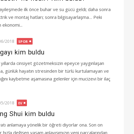
ayileşmede ilk önce buhar ve su gücü geldi; daha sonra
ktrik ve montaj hatları; sonra bilgisayarlaşma… Peki
n ekonomi...
ted
06/2018
SPOR
gayı kim buldu
 yıllarda cinsiyet gözetmeksizin epeyce yaygınlaşan
a, günlük hayatın stresinden bir türlü kurtulamayan ve
lığını kaybetme aşamasına gelenler için mucizevi bir ilaç
ted
05/2018
EV
ng Shui kim buldu
atı anlamaya yönelik bir öğreti diyorlar ona. Son on
dır hızla değişen yaşam anlayışımızın yeni parçalarından