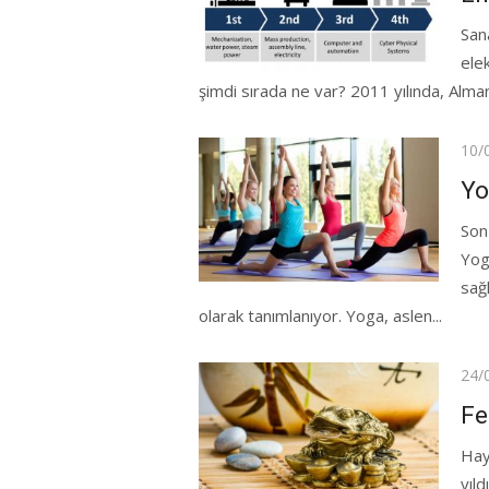
San
ele
şimdi sırada ne var? 2011 yılında, Alma
Pos
10/
on
Yo
Son
Yog
sağ
olarak tanımlanıyor. Yoga, aslen...
Pos
24/
on
Fe
Hay
yıl