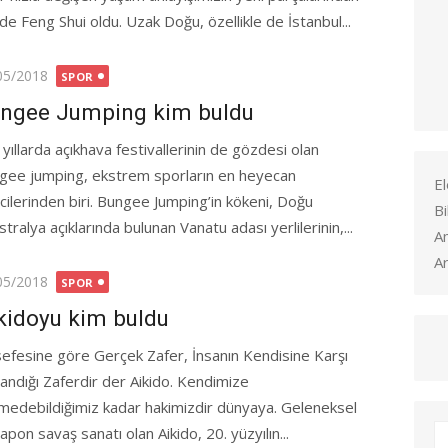
 de Feng Shui oldu. Uzak Doğu, özellikle de İstanbul...
ted
05/2018
SPOR
ngee Jumping kim buldu
 yıllarda açıkhava festivallerinin de gözdesi olan
gee jumping, ekstrem sporların en heyecan
El
icilerinden biri. Bungee Jumping’in kökeni, Doğu
Bi
tralya açıklarında bulunan Vanatu adası yerlilerinin,...
A
Ar
ted
05/2018
SPOR
kidoyu kim buldu
sefesine göre Gerçek Zafer, İnsanın Kendisine Karşı
andığı Zaferdir der Aikido. Kendimize
medebildiğimiz kadar hakimizdir dünyaya. Geleneksel
Japon savaş sanatı olan Aikido, 20. yüzyılın...