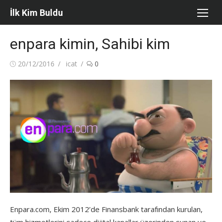
Skip
İlk Kim Buldu
to
content
enpara kimin, Sahibi kim
Posted
Author
20/12/2016
icat
0
on
Enpara.com, Ekim 2012’de Finansbank tarafından kurulan,
tüm hizmetlerini sadece dijital kanallar üzerinden sunan ve