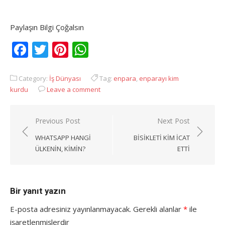
Paylaşın Bilgi Çoğalsın
Facebook
Twitter
Pinterest
WhatsApp
Category:
İş Dünyası
Tag:
enpara
,
enparayı kim
kurdu
Leave a comment
Yazı
Previous Post
Next Post
gezinmesi
WHATSAPP HANGI
BISIKLETI KIM ICAT
ÜLKENIN, KIMIN?
ETTI
Bir yanıt yazın
E-posta adresiniz yayınlanmayacak.
Gerekli alanlar
*
ile
işaretlenmişlerdir