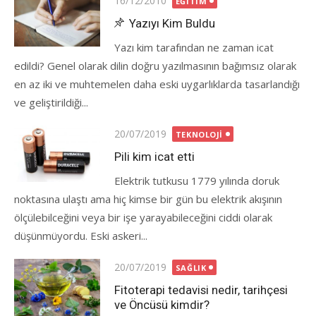
16/12/2010
EĞITIM
on
Yazıyı Kim Buldu
Yazı kim tarafından ne zaman icat
edildi? Genel olarak dilin doğru yazılmasının bağımsız olarak
en az iki ve muhtemelen daha eski uygarlıklarda tasarlandığı
ve geliştirildiği...
Posted
20/07/2019
TEKNOLOJI
on
Pili kim icat etti
Elektrik tutkusu 1779 yılında doruk
noktasına ulaştı ama hiç kimse bir gün bu elektrik akışının
ölçülebilceğini veya bir işe yarayabileceğini ciddi olarak
düşünmüyordu. Eski askeri...
Posted
20/07/2019
SAĞLIK
on
Fitoterapi tedavisi nedir, tarihçesi
ve Öncüsü kimdir?