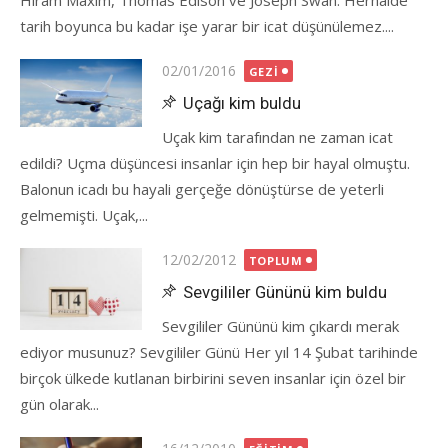
Hiram Maxim, Thomas Edison ve Joseph Swan. Herhalde
tarih boyunca bu kadar işe yarar bir icat düşünülemez....
Posted
02/01/2016
GEZI
on
Uçağı kim buldu
Uçak kim tarafından ne zaman icat
edildi? Uçma düşüncesi insanlar için hep bir hayal olmuştu.
Balonun icadı bu hayali gerçeğe dönüştürse de yeterli
gelmemişti. Uçak,...
Posted
12/02/2012
TOPLUM
on
Sevgililer Gününü kim buldu
Sevgililer Gününü kim çıkardı merak
ediyor musunuz? Sevgililer Günü Her yıl 14 Şubat tarihinde
birçok ülkede kutlanan birbirini seven insanlar için özel bir
gün olarak...
Posted