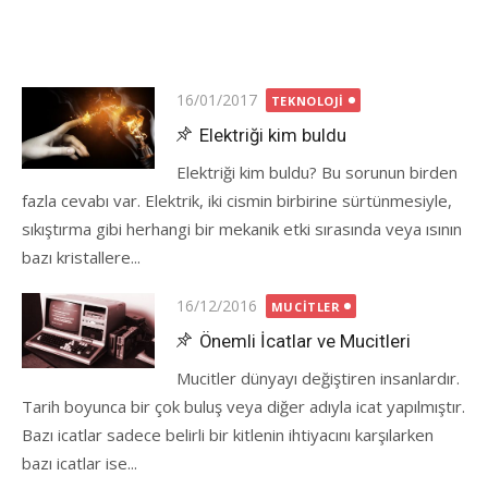
Posted
16/01/2017
TEKNOLOJI
on
Elektriği kim buldu
Elektriği kim buldu? Bu sorunun birden
fazla cevabı var. Elektrik, iki cismin birbirine sürtünmesiyle,
sıkıştırma gibi herhangi bir mekanik etki sırasında veya ısının
bazı kristallere...
Posted
16/12/2016
MUCITLER
on
Önemli İcatlar ve Mucitleri
Mucitler dünyayı değiştiren insanlardır.
Tarih boyunca bir çok buluş veya diğer adıyla icat yapılmıştır.
Bazı icatlar sadece belirli bir kitlenin ihtiyacını karşılarken
bazı icatlar ise...