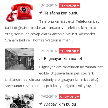
Posted
13/12/2016
TEKNOLOJI
on
Telefonu kim buldu
Telefonu kim icat etti. Telefonun icadı
tarihi değiştiren icatlar arasındadır ve telefonu kimin icat
ettiği sorusuna cevap olarak Antonio Meucci, Alexander
Graham Bell ve Thomas Watson isimleri...
Posted
12/12/2016
TEKNOLOJI
on
Bilgisayarı kim icat etti
Bilgisayar kim tarafından ne zaman icat
edildi? Bilgisayarların pek çok farklı
sınıflandırması olması nedeniyle bilgisayarı kimin icat ettiği
sorusunun cevaplanması pek kolay değildir. Dolayısıyla, bu...
Posted
17/02/2016
OTOMOBIL
on
Arabayı kim buldu