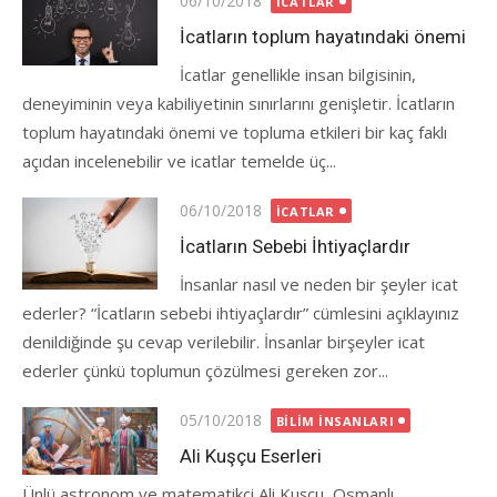
06/10/2018
İCATLAR
on
İcatların toplum hayatındaki önemi
İcatlar genellikle insan bilgisinin,
deneyiminin veya kabiliyetinin sınırlarını genişletir. İcatların
toplum hayatındaki önemi ve topluma etkileri bir kaç faklı
açıdan incelenebilir ve icatlar temelde üç...
Posted
06/10/2018
İCATLAR
on
İcatların Sebebi İhtiyaçlardır
İnsanlar nasıl ve neden bir şeyler icat
ederler? “İcatların sebebi ihtiyaçlardır” cümlesini açıklayınız
denildiğinde şu cevap verilebilir. İnsanlar birşeyler icat
ederler çünkü toplumun çözülmesi gereken zor...
Posted
05/10/2018
BILIM İNSANLARI
on
Ali Kuşçu Eserleri
Ünlü astronom ve matematikçi Ali Kuşçu, Osmanlı