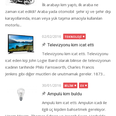
İlk arabayı kim yaptı, ilk araba ne
zaman icat edildi? Araba yada otomobil şehir içi ve şehir dışı
karayollarında, insan veya yük taşıma amacıyla kullanılan
motorlu...
Posted
02/02/2016
TEKNOLOJI
on
Televizyonu kim icat etti
Televizyonu kim icat etti. Televizyonu
icat eden kişi John Logie Baird olarak bilinse de televizyonun
icadının tarihinde Philo Farnsworth, Charles Francis
Jenkins gibi diğer mucitleri de unutmamak gerekir. 1873...
Posted
30/01/2016
BILIM
EV
on
Ampulü kim buldu
Ampulü kim icat etti. Ampulün icadı ile
ilgili üç kişiden bahsetmek gerekiyor.