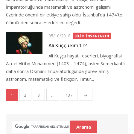
İmparatorluğu’nda matematik ve astronomi gelişimi
üzerinde önemli bir etkiye sahip oldu. İstanbul’da 1474’te
ölümünden sonra eserleri en değerli...
Posted
05/10/2018
BILIM İNSANLARI
on
Ali Kuşçu kimdir?
Ali Kuşçu hayatı, eserleri, biyografisi
Ala-el Ali ibn Muhammed (1403 – 1474), aslen Semerkant’lı
daha sonra Osmanlı İmparatorluğunda görev almış
astronom, matematikçi ve fizikçidir. Timur...
Yazı
1
2
3
…
137
→
gezinmesi