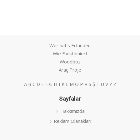
Wer hat's Erfunden
Wie Funktioniert
Woodboz
Araç Proje
A
B
C
D
E
F
G
H
I
K
L
M
O
P
R
S
Ş
T
U
V
Y
Z
Sayfalar
Hakkımızda
Reklam Olanakları