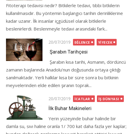
Fitoterapi tedavisi nedir? Bitkilerle tedavi, tıbbi bitkilerin
kullanılmasıdır. Bu yöntemin başlangıcı tarihin derinliklerine
kadar uzanır. İlk insanlar içgüdüsel olarak bitkilerle
beslenirlerdi. Beslenmeyle tedavi arasındaki fark...
Posted
20/07/2019
EĞLENCE
YIYECEK
on
Şarabın Tarihçesi
Şarabın kısa tarihi, Asmanın, dördüncü
zamanın başlarında Anadolu’nun doğusunda ortaya çıktığı
sanılmaktadır. Yerli halklar kısa bir süre sonra bu bitkinin
meyvelerinden elde edilen şıranın toprak...
Posted
20/07/2019
İCATLAR
İŞ DÜNYASI
on
İlk Buhar Makineleri
Yerin yüzeyinde buhar halinde bir
damla su, sıvı haline oranla 1/ 700 kat daha fazla yer kaplar;