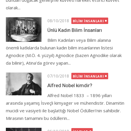
bundan doğacak genleşme kuvveti hareket ettirici kuvvet
olarak...
Posted
08/10/2018
BILIM İNSANLARI
on
Ünlü Kadın Bilim İnsanları
Bilim Kadınları veya Bilim alanına
önemli katkılarda bulunan kadın bilim insanlarının listesi
Agnodice (M.Ö. 4. yüzyıl) Agnodice (bazen Agnodike olarak
da bilinir), Atina’da görev yapan...
Posted
07/10/2018
BILIM İNSANLARI
on
Alfred Nobel kimdir?
Alfred Nobel 1833 – 1896 yılları
arasında yaşamış İsveçli kimyager ve mühendistir. Dinamitin
mucidi ve vasiyeti ile başlattığı Nobel Ödülleri’nin sahibidir.
Mirasının tamamını bu ödüllerin...
Posted