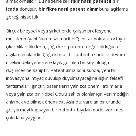
almak olmalıdır. Bu nedenle
bir fikir nasıl patentli bir
icada
dönüşür,
bir fikre nasıl patent alınır
bunu açıklama
gereği hissettik.
Birçok bireysel veya şirketlerde çalışan profesyonel
mucitlerin (yani “kurumsal mucitler”) ortak noktası, ortaya
çıkardıkları fikirlerin, çoğu kez, patente değer olduğunu
algılamamalarıdır. Çoğu kimse, bir patentin sadece devrim
niteliğindeki yeniliklere layık görülen bir şey olduğu
düşüncesine sahiptir. Patent alma konusunda, yeni bir
inovasyona ihtiyaç duyulup duyulmayacağına ilişkin felsefi
tartışmalar ilginçtir; patentlerin yalnızca önemli atılımlarla
veya yalnızca bir Nobel Ödülü sahibi olanlar için verilmediğini
anlamak ve bilmek önemlidir. Aslında, varolan bir üründe
geliştirmeyi kapsayan bir patent / faydalı model verilmesi
çok daha yaygındır.