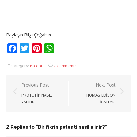
Paylaşın Bilgi Çoğalsın
Facebook
Twitter
Pinterest
WhatsApp
Category:
Patent
2 Comments
Yazı
Previous Post
Next Post
gezinmesi
PROTOTIP NASIL
THOMAS EDISON
YAPILIR?
ICATLARI
2 Replies to “
Bir fikrin patenti nasil alinir?
”