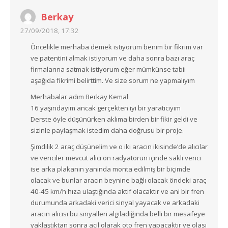
Berkay
27/09/2018, 17:32
Öncelikle merhaba demek istiyorum benim bir fikrim var
ve patentini almak istiyorum ve daha sonra bazı araç
firmalarına satmak istiyorum eğer mümkünse tabii
aşağıda fikrimi belirttim. Ve size sorum ne yapmalıyım
Merhabalar adım Berkay Kemal
16 yaşındayım ancak gerçekten iyi bir yaratıcıyım
Derste öyle düşünürken aklıma birden bir fikir geldi ve
sizinle paylaşmak istedim daha doğrusu bir proje.
Şimdilik 2 araç düşünelim ve o iki aracın ikisinde’de alıcılar
ve vericiler mevcut alıcı ön radyatörün içinde saklı verici
ise arka plakanın yanında monta edilmiş bir biçimde
olacak ve bunlar aracın beynine bağlı olacak öndeki araç
40-45 km/h hıza ulaştığında aktif olacaktır ve ani bir fren
durumunda arkadaki verici sinyal yayacak ve arkadaki
aracın alıcısı bu sinyalleri algıladığında belli bir mesafeye
yaklaştıktan sonra acil olarak oto fren yapacaktır ve olası