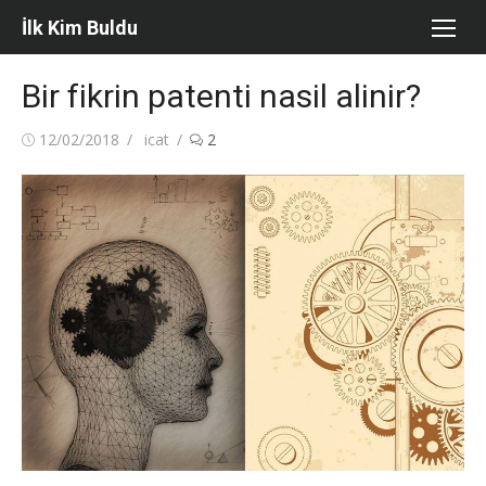
Skip
İlk Kim Buldu
to
content
Bir fikrin patenti nasil alinir?
Posted
Author
12/02/2018
icat
2
on