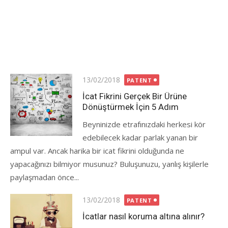
Posted
13/02/2018
PATENT
on
İcat Fikrini Gerçek Bir Ürüne
Dönüştürmek İçin 5 Adım
Beyninizde etrafınızdaki herkesi kör
edebilecek kadar parlak yanan bir
ampul var. Ancak harika bir icat fikrini olduğunda ne
yapacağınızı bilmiyor musunuz? Buluşunuzu, yanlış kişilerle
paylaşmadan önce...
Posted
13/02/2018
PATENT
on
İcatlar nasıl koruma altına alınır?