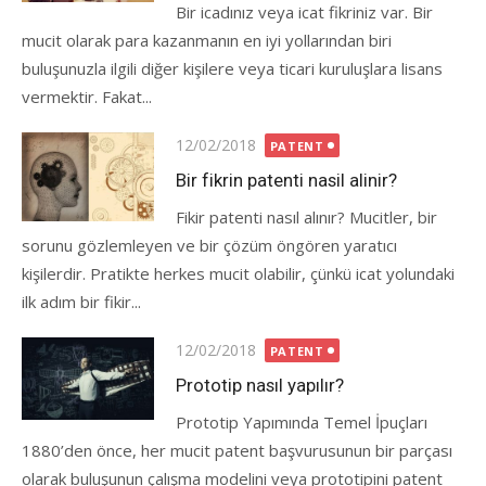
Bir icadınız veya icat fikriniz var. Bir
mucit olarak para kazanmanın en iyi yollarından biri
buluşunuzla ilgili diğer kişilere veya ticari kuruluşlara lisans
vermektir. Fakat...
Posted
12/02/2018
PATENT
on
Bir fikrin patenti nasil alinir?
Fikir patenti nasıl alınır? Mucitler, bir
sorunu gözlemleyen ve bir çözüm öngören yaratıcı
kişilerdir. Pratikte herkes mucit olabilir, çünkü icat yolundaki
ilk adım bir fikir...
Posted
12/02/2018
PATENT
on
Prototip nasıl yapılır?
Prototip Yapımında Temel İpuçları
1880’den önce, her mucit patent başvurusunun bir parçası
olarak buluşunun çalışma modelini veya prototipini patent