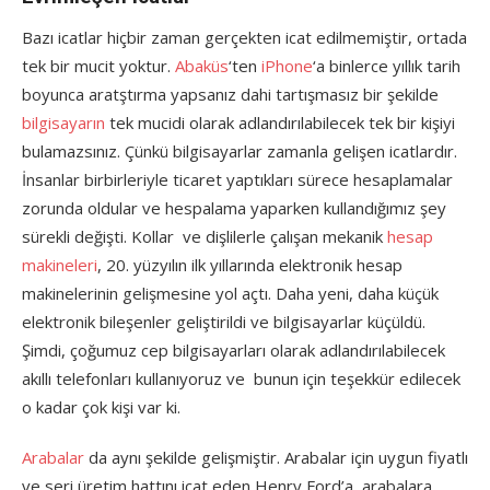
Bazı icatlar hiçbir zaman gerçekten icat edilmemiştir, ortada
tek bir mucit yoktur.
Abaküs
‘ten
iPhone
‘a binlerce yıllık tarih
boyunca aratştırma yapsanız dahi tartışmasız bir şekilde
bilgisayarın
tek mucidi olarak adlandırılabilecek tek bir kişiyi
bulamazsınız. Çünkü bilgisayarlar zamanla gelişen icatlardır.
İnsanlar birbirleriyle ticaret yaptıkları sürece hesaplamalar
zorunda oldular ve hespalama yaparken kullandığımız şey
sürekli değişti. Kollar ve dişlilerle çalışan mekanik
hesap
makineleri
, 20. yüzyılın ilk yıllarında elektronik hesap
makinelerinin gelişmesine yol açtı. Daha yeni, daha küçük
elektronik bileşenler geliştirildi ve bilgisayarlar küçüldü.
Şimdi, çoğumuz cep bilgisayarları olarak adlandırılabilecek
akıllı telefonları kullanıyoruz ve bunun için teşekkür edilecek
o kadar çok kişi var ki.
Arabalar
da aynı şekilde gelişmiştir. Arabalar için uygun fiyatlı
ve seri üretim hattını icat eden Henry Ford’a, arabalara