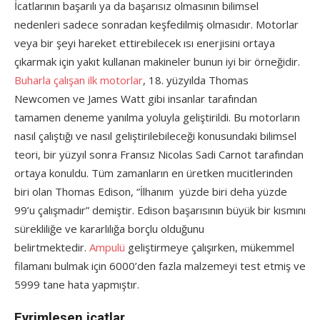
İcatlarının başarılı ya da başarısız olmasının bilimsel
nedenleri sadece sonradan keşfedilmiş olmasıdır. Motorlar
veya bir şeyi hareket ettirebilecek ısı enerjisini ortaya
çıkarmak için yakıt kullanan makineler bunun iyi bir örneğidir.
Buharla çalışan ilk motorlar
, 18. yüzyılda Thomas
Newcomen ve James Watt gibi insanlar tarafından
tamamen deneme yanılma yoluyla geliştirildi. Bu motorların
nasıl çalıştığı ve nasıl geliştirilebileceği konusundaki bilimsel
teori, bir yüzyıl sonra Fransız Nicolas Sadi Carnot tarafından
ortaya konuldu. Tüm zamanların en üretken mucitlerinden
biri olan Thomas Edison, “İlhanım yüzde biri deha yüzde
99’u çalışmadır” demiştir. Edison başarısının büyük bir kısmını
sürekliliğe ve kararlılığa borçlu olduğunu
belirtmektedir.
Ampulü
geliştirmeye çalışırken, mükemmel
filamanı bulmak için 6000’den fazla malzemeyi test etmiş ve
5999 tane hata yapmıştır.
Evrimleşen icatlar