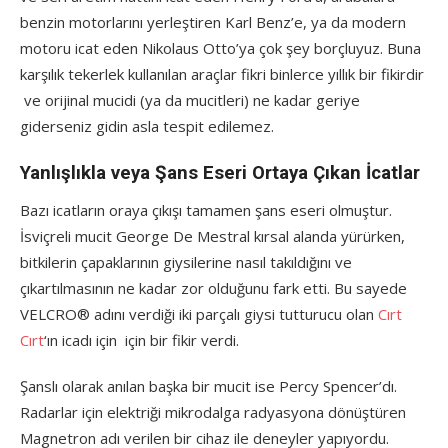
benzin motorlarını yerleştiren Karl Benz’e, ya da modern
motoru icat eden Nikolaus Otto’ya çok şey borçluyuz. Buna
karşılık tekerlek kullanılan araçlar fikri binlerce yıllık bir fikirdir
ve orijinal mucidi (ya da mucitleri) ne kadar geriye
giderseniz gidin asla tespit edilemez.
Yanlışlıkla veya Şans Eseri Ortaya Çıkan İcatlar
Bazı icatların oraya çıkışı tamamen şans eseri olmuştur.
İsviçreli mucit George De Mestral kırsal alanda yürürken,
bitkilerin çapaklarının giysilerine nasıl takıldığını ve
çıkartılmasının ne kadar zor olduğunu fark etti. Bu sayede
VELCRO® adını verdiği iki parçalı giysi tutturucu olan
Cırt
Cırt
‘ın icadı için için bir fikir verdi.
Şanslı olarak anılan başka bir mucit ise Percy Spencer’dı.
Radarlar için elektriği mikrodalga radyasyona dönüştüren
Magnetron adı verilen bir cihaz ile deneyler yapıyordu.