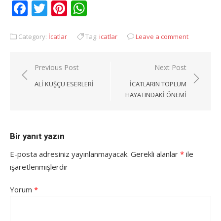
Facebook
Twitter
Pinterest
WhatsApp
Category:
İcatlar
Tag:
icatlar
Leave a comment
Yazı
Previous Post
Next Post
gezinmesi
ALI KUŞÇU ESERLERI
İCATLARIN TOPLUM
HAYATINDAKI ÖNEMI
Bir yanıt yazın
E-posta adresiniz yayınlanmayacak.
Gerekli alanlar
*
ile
işaretlenmişlerdir
Yorum
*