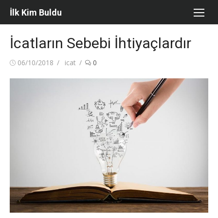
Skip
İlk Kim Buldu
to
content
İcatların Sebebi İhtiyaçlardır
Posted
Author
06/10/2018
icat
0
on