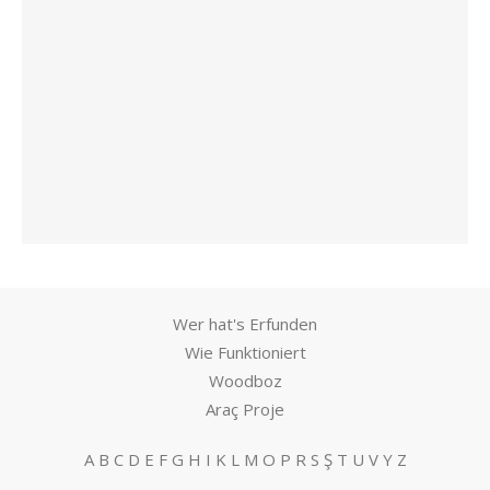
Wer hat's Erfunden
Wie Funktioniert
Woodboz
Araç Proje
A
B
C
D
E
F
G
H
I
K
L
M
O
P
R
S
Ş
T
U
V
Y
Z