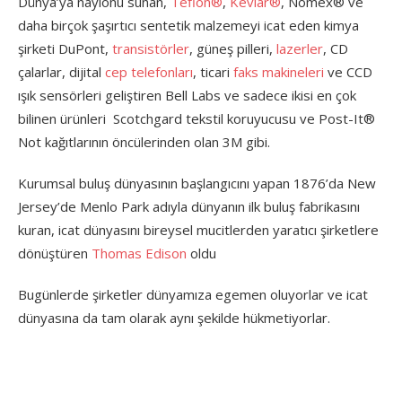
Dünya’ya naylonu sunan,
Teflon®
,
Kevlar®
, Nomex® ve
daha birçok şaşırtıcı sentetik malzemeyi icat eden kimya
şirketi DuPont,
transistörler
, güneş pilleri,
lazerler
, CD
çalarlar, dijital
cep telefonları
, ticari
faks makineleri
ve CCD
ışık sensörleri geliştiren Bell Labs ve sadece ikisi en çok
bilinen ürünleri Scotchgard tekstil koruyucusu ve Post-It®
Not kağıtlarının öncülerinden olan 3M gibi.
Kurumsal buluş dünyasının başlangıcını yapan 1876’da New
Jersey’de Menlo Park adıyla dünyanın ilk buluş fabrikasını
kuran, icat dünyasını bireysel mucitlerden yaratıcı şirketlere
dönüştüren
Thomas Edison
oldu
Bugünlerde şirketler dünyamıza egemen oluyorlar ve icat
dünyasına da tam olarak aynı şekilde hükmetiyorlar.