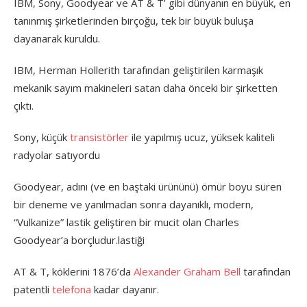
IBM, Sony, Goodyear ve AT & T’ gibi dünyanın en büyük, en
tanınmış şirketlerinden birçoğu, tek bir büyük buluşa
dayanarak kuruldu.
IBM, Herman Hollerith tarafından geliştirilen karmaşık
mekanik sayım makineleri satan daha önceki bir şirketten
çıktı.
Sony, küçük
transistörler
ile yapılmış ucuz, yüksek kaliteli
radyolar satıyordu
Goodyear, adını (ve en baştaki ürününü) ömür boyu süren
bir deneme ve yanılmadan sonra dayanıklı, modern,
“Vulkanize” lastik geliştiren bir mucit olan Charles
Goodyear’a borçludur.lastiği
AT & T, köklerini 1876’da
Alexander Graham Bell
tarafından
patentli
telefona
kadar dayanır.