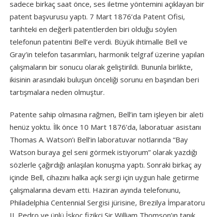
sadece birkaç saat önce, ses iletme yöntemini açıklayan bir
patent başvurusu yaptı. 7 Mart 1876’da Patent Ofisi,
tarihteki en değerli patentlerden biri olduğu söylen
telefonun patentini Bell’e verdi. Büyük ihtimalle Bell ve
Gray’in telefon tasarımları, harmonik telgraf üzerine yapılan
çalışmaların bir sonucu olarak geliştirildi. Bununla birlikte,
ikisinin arasındaki buluşun önceliği sorunu en başından beri
tartışmalara neden olmuştur.
Patente sahip olmasına rağmen, Bell’in tam işleyen bir aleti
henüz yoktu. İlk önce 10 Mart 1876’da, laboratuar asistanı
Thomas A. Watson’ı Bell’in laboratuvar notlarında “Bay
Watson buraya gel seni görmek istiyorum” olarak yazdığı
sözlerle çağırdığı anlaşılan konuşma yaptı. Sonraki birkaç ay
içinde Bell, cihazını halka açık sergi için uygun hale getirme
çalışmalarına devam etti. Haziran ayında telefonunu,
Philadelphia Centennial Sergisi jürisine, Brezilya İmparatoru
II. Pedro ve ünlü İskoç fizikçi Sir William Thomson’ın tanık