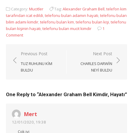
Category:
Mucitler
Tag:
Alexander Graham Bell
,
telefon kim
tarafından icat edildi
,
telefonu bulan adamın hayatı
,
telefonu bulan
bilim adamı kimdir
,
telefonu bulan kim
,
telefonu bulan kişi
,
telefonu
bulan kişinin hayatı
,
telefonu bulan mucit kimdir
1
Comment
Yazı
Previous Post
Next Post
gezinmesi
TUZ RUHUNU KIM
CHARLES DARWIN
BULDU
NEYI BULDU
One Reply to “Alexander Graham Bell Kimdir, Hayatı”
Mert
12/01/2020, 19:38
Çok iyi