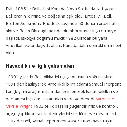
Eylül 1885’te Bell ailesi Kanada Nova Scotia’da tatil yaptı.
Bell oranın iklimine ve doğasına aşık oldu. Ertesi yıl, Bell,
Breton Adası’ndaki Baddeck köyünde 50 dönüm arazi satın
aldı ve Beinn Bhreagh adında bir laboratuvar inşa etmeye
başladı. İskoçya doğumlu mucit 1882 yılından bu yana
Amerikan vatandaşıydı, ancak Kanada daha sonraki daimi evi
oldu.
Havacılık ile ilgili çalışmaları
1890’lı yıllarda Bell, dikkatini uçuş konusuna yoğunlaştırdı.
1891’den başlayarak, Amerikalı bilim adamı Samuel Pierpont
Langley’nin araştırmalarından esinlenerek kanat şekilleri ve
pervanesi bıçakları tasarımları yaptı ve denedi.
Wilbur ve
Orville Wright
1903’te ilk başarılı güçlendirilmiş ve kontrollü
uçuşu yaptıktan sonra deneylerini sürdürmeye devam etti.
1907’de Bell, Aerial Experiment Association (hava taşıtı