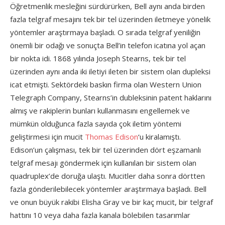
Öğretmenlik mesleğini sürdürürken, Bell aynı anda birden
fazla telgraf mesajını tek bir tel üzerinden iletmeye yönelik
yöntemler araştırmaya başladı. O sırada telgraf yeniliğin
önemli bir odağı ve sonuçta Bell’in telefon icatına yol açan
bir nokta idi. 1868 yılında Joseph Stearns, tek bir tel
üzerinden aynı anda iki iletiyi ileten bir sistem olan dupleksi
icat etmişti. Sektördeki baskın firma olan Western Union
Telegraph Company, Stearns’in dubleksinin patent haklarını
almış ve rakiplerin bunları kullanmasını engellemek ve
mümkün olduğunca fazla sayıda çok iletim yöntemi
geliştirmesi için mucit
Thomas Edison
‘u kiralamıştı.
Edison’un çalışması, tek bir tel üzerinden dört eşzamanlı
telgraf mesajı göndermek için kullanılan bir sistem olan
quadruplex’de doruğa ulaştı. Mucitler daha sonra dörtten
fazla gönderilebilecek yöntemler araştırmaya başladı. Bell
ve onun büyük rakibi Elisha Gray ve bir kaç mucit, bir telgraf
hattını 10 veya daha fazla kanala bölebilen tasarımlar