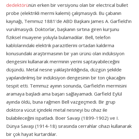
dedektörü
nün erken bir versiyonu olan bir electrical bullet
probe (elektrikli mermi kalemi) çalışmasıydı. Bu çabanın
kaynağı, Temmuz 1881’de ABD Başkanı James A. Garfield’ın
vurulmasıydı. Doktorlar, başkanın sırtına giren kurşunu
fiziksel muayene yoluyla bulamadılar. Bell, telefon
kablolarındaki elektrik parazitlerini ortadan kaldırma
konusundaki araştırmasının bir yan ürünü olan indüksiyon
dengesini kullanarak merminin yerini saptayabileceğini
düşündü. Metal nesne yaklaştırıldığında, düzgün şekilde
yapılandırılmış bir indüksiyon dengesinin bir ton çıkacağını
tespit etti. Temmuz ayının sonunda, Garfield’ın mermisini
aramaya başladı ama başarı sağlayamadı. Garfield Eylül
ayında öldü, buna rağmen Bell vazgeçmedi. Bir grup
doktora vücut içindeki metal nesneyi bu cihaz ile
bulabileceğini ispatladı. Boer Savaşı (1899-1902) ve I.
Dünya Savaşı (1914-18) sırasında cerrahlar cihazı kullanarak
bir çok hayat kurtardılar.