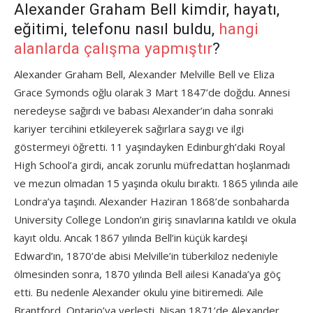
Alexander Graham Bell kimdir, hayatı,
eğitimi, telefonu nasıl buldu,
hangi
alanlarda çalışma yapmıştır
?
Alexander Graham Bell, Alexander Melville Bell ve Eliza
Grace Symonds oğlu olarak 3 Mart 1847’de doğdu. Annesi
neredeyse sağırdı ve babası Alexander’ın daha sonraki
kariyer tercihini etkileyerek sağırlara saygı ve ilgi
göstermeyi öğretti. 11 yaşındayken Edinburgh’daki Royal
High School’a girdi, ancak zorunlu müfredattan hoşlanmadı
ve mezun olmadan 15 yaşında okulu bıraktı. 1865 yılında aile
Londra’ya taşındı. Alexander Haziran 1868’de sonbaharda
University College London’ın giriş sınavlarına katıldı ve okula
kayıt oldu. Ancak 1867 yılında Bell’in küçük kardeşi
Edward’ın, 1870’de abisi Melville’in tüberkiloz nedeniyle
ölmesinden sonra, 1870 yılında Bell ailesi Kanada’ya göç
etti. Bu nedenle Alexander okulu yine bitiremedi. Aile
Brantford, Ontario’ya yerleşti. Nisan 1871’de Alexander