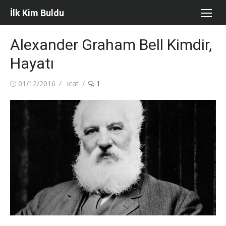
Skip
İlk Kim Buldu
to
content
Alexander Graham Bell Kimdir,
Hayatı
Posted
Author
01/12/2016
icat
1
on