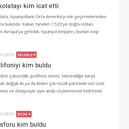
kolatayı kim icat etti
olata, İspanyolların Orta Amerika’yı ele geçirmelerinden
ra bulundu. Kakao taneleri 1520’ye doğru istilacı
Avrupa’ya getirildi. İspanyol keşişleri, bunları ezip
ted
01/2010
EĞLENCE
lifoniyi kim buldu
kte çokseslilik (polifoni) terimi, teksesliliğe karşıt
ak değişik iki ya da ikiden çok müzik partisinin üst üste
mesi ve dolayısıyle aynı anda söylenmesini belirtmek
ted
01/2010
BILIM
sforu kim buldu