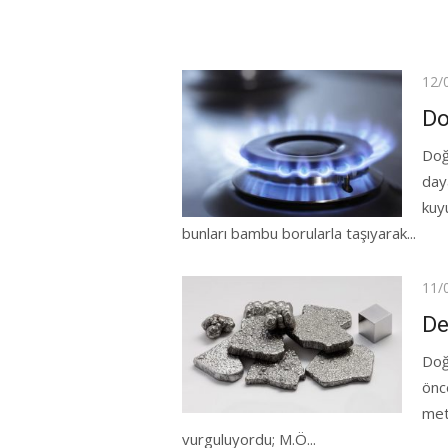
Pos
12/
on
Do
Doğ
daya
kuyu
bunları bambu borularla taşıyarak...
Pos
11/
on
De
Doğ
önc
met
vurguluyordu; M.Ö...