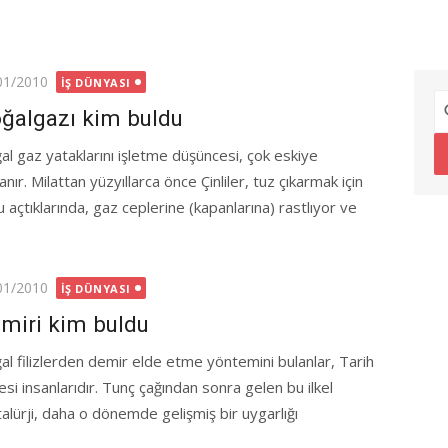
ted
01/2010
İŞ DÜNYASI
ğalgazı kim buldu
al gaz yataklarını işletme düşüncesi, çok eskiye
nır. Milattan yüzyıllarca önce Çinliler, tuz çıkarmak için
 açtıklarında, gaz ceplerine (kapanlarına) rastlıyor ve
ted
01/2010
İŞ DÜNYASI
miri kim buldu
al filizlerden demir elde etme yöntemini bulanlar, Tarih
esi insanlarıdır. Tunç çağından sonra gelen bu ilkel
alürji, daha o dönemde gelişmiş bir uygarlığı