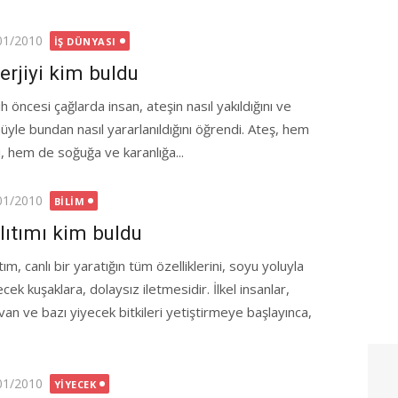
ted
01/2010
İŞ DÜNYASI
erjiyi kim buldu
h öncesi çağlarda insan, ateşin nasıl yakıldığını ve
üyle bundan nasıl yararlanıldığını öğrendi. Ateş, hem
ı, hem de soğuğa ve karanlığa...
ted
01/2010
BILIM
lıtımı kim buldu
tım, canlı bir yaratığın tüm özelliklerini, soyu yoluyla
cek kuşaklara, dolaysız iletmesidir. İlkel insanlar,
van ve bazı yiyecek bitkileri yetiştirmeye başlayınca,
ted
01/2010
YIYECEK