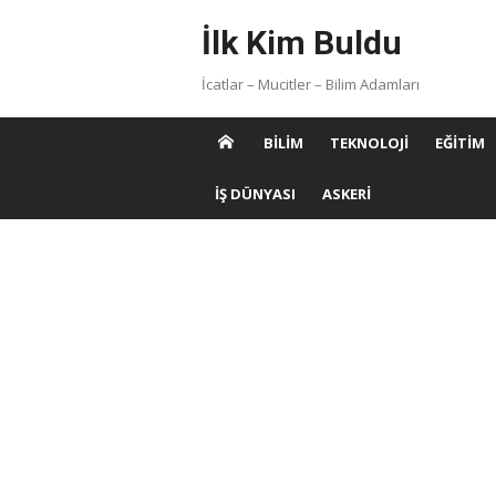
Skip
İlk Kim Buldu
to
content
İcatlar – Mucitler – Bilim Adamları
BILIM
TEKNOLOJI
EĞITIM
İŞ DÜNYASI
ASKERI