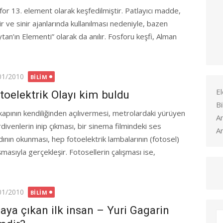
for 13. element olarak keşfedilmiştir. Patlayıcı madde,
r ve sinir ajanlarında kullanılması nedeniyle, bazen
tan’ın Elementi” olarak da anılır. Fosforu keşfi, Alman
ted
01/2010
BILIM
El
toelektrik Olayı kim buldu
Bi
 kapının kendiliğinden açılıvermesi, metrolardaki yürüyen
A
divenlerin inip çıkması, bir sinema filmindeki ses
Ar
dının okunması, hep fotoelektrik lambalarının (fotosel)
şmasıyla gerçekleşir. Fotosellerin çalışması ise,
ted
01/2010
BILIM
aya çıkan ilk insan – Yuri Gagarin