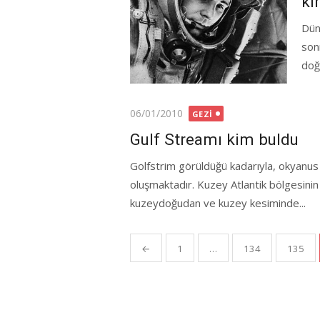
ki
Dün
son
doğ
Posted
06/01/2010
GEZI
on
Gulf Streamı kim buldu
Golfstrim görüldüğü kadarıyla, okyanus a
oluşmaktadır. Kuzey Atlantik bölgesinin
kuzeydoğudan ve kuzey kesiminde...
Yazı
←
1
…
134
135
gezinmesi