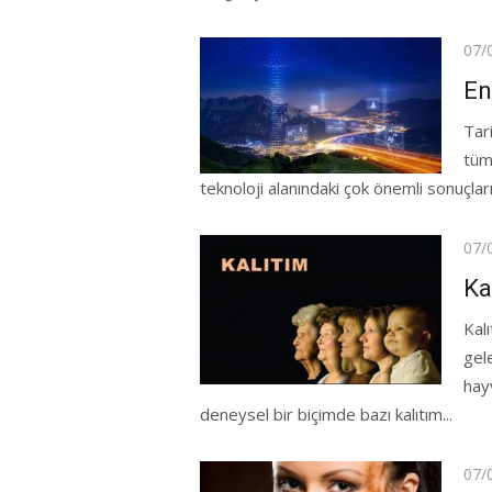
Pos
07/
on
En
Tari
tüm
teknoloji alanındaki çok önemli sonuçlar
Pos
07/
on
Ka
Kalı
gele
hay
deneysel bir biçimde bazı kalıtım...
Pos
07/