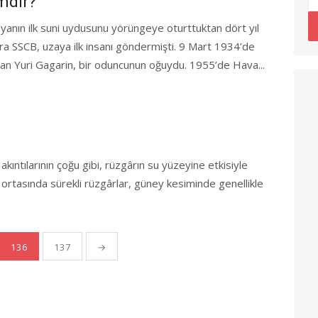
mdir?
yanın ilk suni uydusunu yörüngeye oturttuktan dört yıl
ra SSCB, uzaya ilk insanı göndermişti. 9 Mart 1934’de
an Yuri Gagarin, bir oduncunun oğuydu. 1955’de Hava...
kıntılarının çoğu gibi, rüzgârın su yüzeyine etkisiyle
 ortasında sürekli rüzgârlar, güney kesiminde genellikle
136
137
→