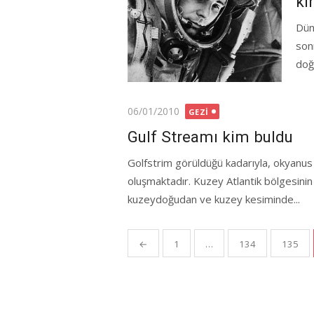
ki
Dün
son
doğ
Posted
06/01/2010
GEZI
on
Gulf Streamı kim buldu
Golfstrim görüldüğü kadarıyla, okyanus a
oluşmaktadır. Kuzey Atlantik bölgesinin
kuzeydoğudan ve kuzey kesiminde...
Yazı
←
1
…
134
135
gezinmesi