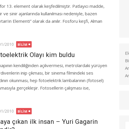
for 13. element olarak keşfedilmiştir. Patlayıcı madde,
r ve sinir ajanlarında kullanılması nedeniyle, bazen
tan’ın Elementi” olarak da anılır. Fosforu keşfi, Alman
ted
01/2010
BILIM
El
toelektrik Olayı kim buldu
Bi
 kapının kendiliğinden açılıvermesi, metrolardaki yürüyen
A
divenlerin inip çıkması, bir sinema filmindeki ses
Ar
dının okunması, hep fotoelektrik lambalarının (fotosel)
şmasıyla gerçekleşir. Fotosellerin çalışması ise,
ted
01/2010
BILIM
aya çıkan ilk insan – Yuri Gagarin