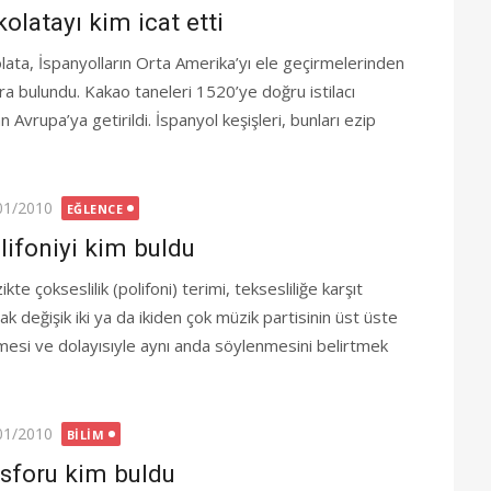
kolatayı kim icat etti
olata, İspanyolların Orta Amerika’yı ele geçirmelerinden
ra bulundu. Kakao taneleri 1520’ye doğru istilacı
Avrupa’ya getirildi. İspanyol keşişleri, bunları ezip
ted
01/2010
EĞLENCE
lifoniyi kim buldu
kte çokseslilik (polifoni) terimi, teksesliliğe karşıt
ak değişik iki ya da ikiden çok müzik partisinin üst üste
mesi ve dolayısıyle aynı anda söylenmesini belirtmek
ted
01/2010
BILIM
sforu kim buldu