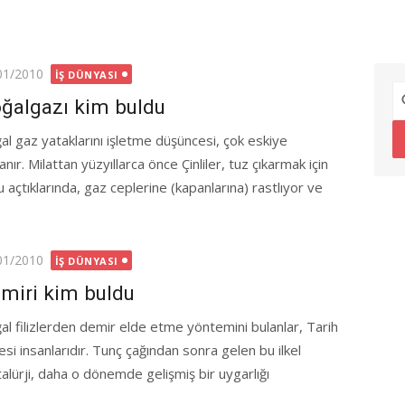
ted
01/2010
İŞ DÜNYASI
ğalgazı kim buldu
al gaz yataklarını işletme düşüncesi, çok eskiye
nır. Milattan yüzyıllarca önce Çinliler, tuz çıkarmak için
 açtıklarında, gaz ceplerine (kapanlarına) rastlıyor ve
ted
01/2010
İŞ DÜNYASI
miri kim buldu
al filizlerden demir elde etme yöntemini bulanlar, Tarih
esi insanlarıdır. Tunç çağından sonra gelen bu ilkel
alürji, daha o dönemde gelişmiş bir uygarlığı