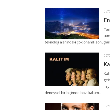
Pos
07/
on
En
Tari
tüm
teknoloji alanındaki çok önemli sonuçlar
Pos
07/
on
Ka
Kalı
gele
hay
deneysel bir biçimde bazı kalıtım...
Pos
07/