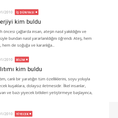
ted
01/2010
İŞ DÜNYASI
erjiyi kim buldu
h öncesi çağlarda insan, ateşin nasıl yakıldığını ve
üyle bundan nasıl yararlanıldığını öğrendi. Ateş, hem
ı, hem de soğuğa ve karanlığa...
ted
01/2010
BILIM
lıtımı kim buldu
tım, canlı bir yaratığın tüm özelliklerini, soyu yoluyla
cek kuşaklara, dolaysız iletmesidir. İlkel insanlar,
van ve bazı yiyecek bitkileri yetiştirmeye başlayınca,
ted
01/2010
YIYECEK