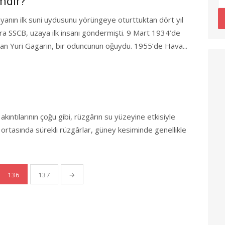
mdir?
yanın ilk suni uydusunu yörüngeye oturttuktan dört yıl
ra SSCB, uzaya ilk insanı göndermişti. 9 Mart 1934’de
an Yuri Gagarin, bir oduncunun oğuydu. 1955’de Hava...
kıntılarının çoğu gibi, rüzgârın su yüzeyine etkisiyle
 ortasında sürekli rüzgârlar, güney kesiminde genellikle
136
137
→