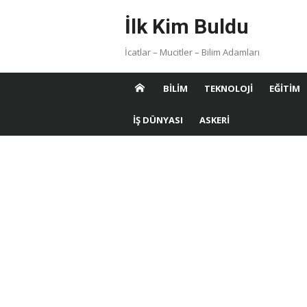
Skip
İlk Kim Buldu
to
content
İcatlar – Mucitler – Bilim Adamları
BILIM
TEKNOLOJI
EĞITIM
İŞ DÜNYASI
ASKERI