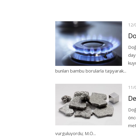
Pos
12/
on
Do
Doğ
daya
kuyu
bunları bambu borularla taşıyarak...
Pos
11/
on
De
Doğ
önc
met
vurguluyordu; M.Ö...