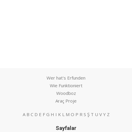
Wer hat's Erfunden
Wie Funktioniert
Woodboz
Araç Proje
A
B
C
D
E
F
G
H
I
K
L
M
O
P
R
S
Ş
T
U
V
Y
Z
Sayfalar