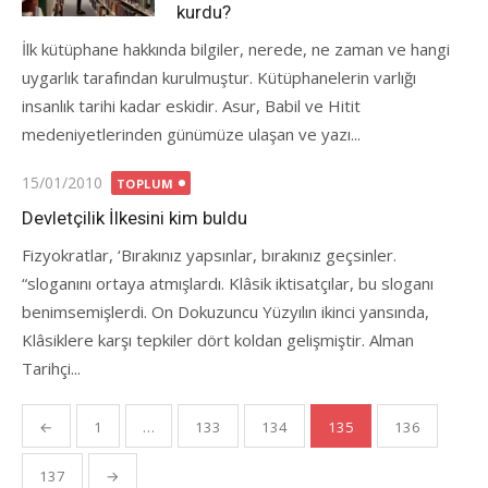
kurdu?
İlk kütüphane hakkında bilgiler, nerede, ne zaman ve hangi
uygarlık tarafından kurulmuştur. Kütüphanelerin varlığı
insanlık tarihi kadar eskidir. Asur, Babil ve Hitit
medeniyetlerinden günümüze ulaşan ve yazı...
Posted
15/01/2010
TOPLUM
on
Devletçilik İlkesini kim buldu
Fizyokratlar, ‘Bırakınız yapsınlar, bırakınız geçsinler.
“sloganını ortaya atmışlardı. Klâsik iktisatçılar, bu sloganı
benimsemişlerdi. On Dokuzuncu Yüzyılın ikinci yansında,
Klâsiklere karşı tepkiler dört koldan gelişmiştir. Alman
Tarihçi...
Yazı
←
1
…
133
134
135
136
gezinmesi
137
→