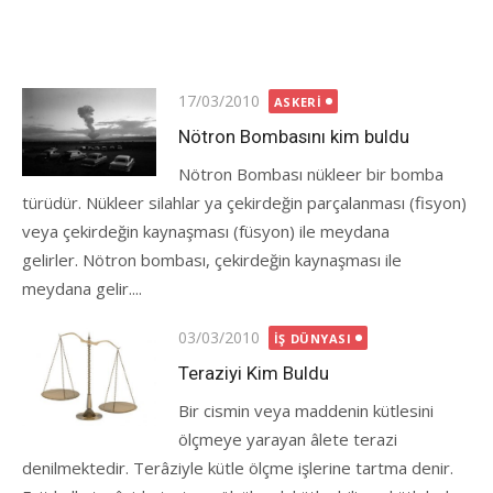
Posted
17/03/2010
ASKERI
on
Nötron Bombasını kim buldu
Nötron Bombası nükleer bir bomba
türüdür. Nükleer silahlar ya çekirdeğin parçalanması (fisyon)
veya çekirdeğin kaynaşması (füsyon) ile meydana
gelirler. Nötron bombası, çekirdeğin kaynaşması ile
meydana gelir....
Posted
03/03/2010
İŞ DÜNYASI
on
Teraziyi Kim Buldu
Bir cismin veya maddenin kütlesini
ölçmeye yarayan âlete terazi
denilmektedir. Terâziyle kütle ölçme işlerine tartma denir.