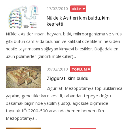
Posted
17/02/2010
BILIM
on
Nükleik Asitleri kim buldu, kim
keşfetti
Nükleik Asitler insan, hayvan, bitki, mikroorganizma ve virüs
gibi bütün canlılarda bulunan ve kalıtsal özelliklerin nesilden
nesile taşınmasını sağlayan kimyevî bileşikler. Doğadaki en
uzun polimerler (zincirli moleküller)...
Posted
09/02/2010
TOPLUM
on
Zigguratı kim buldu
Zigurrat, Mezopotamya topluluklarınca
yapılan, genellikle kare kesitli, tabandan tepeye doğru
basamak biçiminde yapılmış üstçü açık kule biçiminde
tapınak. IÖ 2200-500 arasında hemen hemen tüm
Mezopotamya...