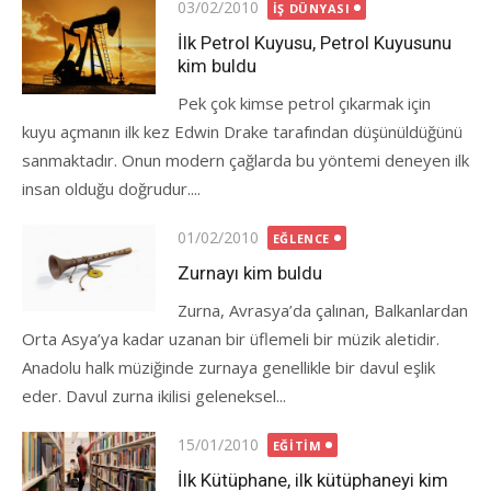
Posted
03/02/2010
İŞ DÜNYASI
on
İlk Petrol Kuyusu, Petrol Kuyusunu
kim buldu
Pek çok kimse petrol çıkarmak için
kuyu açmanın ilk kez Edwin Drake tarafından düşünüldüğünü
sanmaktadır. Onun modern çağlarda bu yöntemi deneyen ilk
insan olduğu doğrudur....
Posted
01/02/2010
EĞLENCE
on
Zurnayı kim buldu
Zurna, Avrasya’da çalınan, Balkanlardan
Orta Asya’ya kadar uzanan bir üflemeli bir müzik aletidir.
Anadolu halk müziğinde zurnaya genellikle bir davul eşlik
eder. Davul zurna ikilisi geleneksel...
Posted
15/01/2010
EĞITIM
on
İlk Kütüphane, ilk kütüphaneyi kim