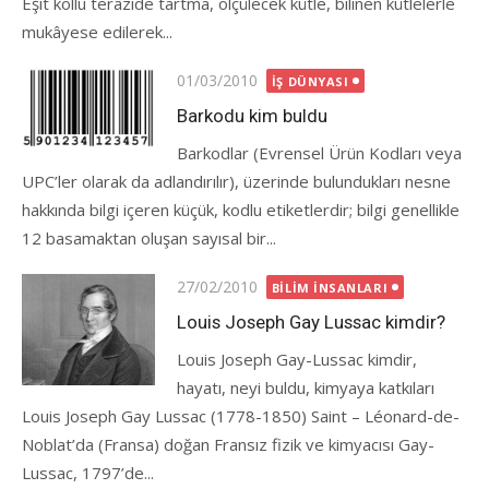
Eşit kollu terâzide tartma, ölçülecek kütle, bilinen kütlelerle
mukâyese edilerek...
Posted
01/03/2010
İŞ DÜNYASI
on
Barkodu kim buldu
Barkodlar (Evrensel Ürün Kodları veya
UPC’ler olarak da adlandırılır), üzerinde bulundukları nesne
hakkında bilgi içeren küçük, kodlu etiketlerdir; bilgi genellikle
12 basamaktan oluşan sayısal bir...
Posted
27/02/2010
BILIM İNSANLARI
on
Louis Joseph Gay Lussac kimdir?
Louis Joseph Gay-Lussac kimdir,
hayatı, neyi buldu, kimyaya katkıları
Louis Joseph Gay Lussac (1778-1850) Saint – Léonard-de-
Noblat’da (Fransa) doğan Fransız fizik ve kimyacısı Gay-
Lussac, 1797’de...