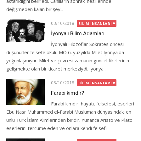
aktarıldığını belirledi. Canlıların sonraki nesillerinde
değişmeden kalan bir şey...
Posted
03/10/2018
BILIM İNSANLARI
on
İyonyalı Bilim Adamları
İyonyalı Filozoflar Sokrates öncesi
düşünürler felsefe okulu MÖ 6. yüzyılda Milet İyonya’da
yoğunlaşmıştır. Milet ve çevresi zamanın güncel fikirlerinin
gelişmekte olan bir ticaret merkeziydi. İyonya...
Posted
03/10/2018
BILIM İNSANLARI
on
Farabi kimdir?
Farabi kimdir, hayatı, felsefesi, eserleri
Ebu Nasr Muhammed el-Farabi Müslüman dünyasındaki en
ünlü Türk İslam Alimlerinden biridir. Yunanca Aristo ve Plato
eserlerini tercüme eden ve onlara kendi felsefi...