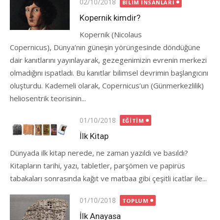
Posted
02/10/2018
BILIM İNSANLARI
on
Kopernik kimdir?
Kopernik (Nicolaus
Copernicus), Dünya’nın güneşin yörüngesinde döndüğüne
dair kanıtlarını yayınlayarak, gezegenimizin evrenin merkezi
olmadığını ispatladı. Bu kanıtlar bilimsel devrimin başlangıcını
oluşturdu. Kademeli olarak, Copernicus’un (Günmerkezlilik)
heliosentrik teorisinin...
Posted
01/10/2018
EĞITIM
on
İlk Kitap
Dünyada ilk kitap nerede, ne zaman yazıldı ve basıldı?
Kitapların tarihi, yazı, tabletler, parşömen ve papirüs
tabakaları sonrasında kağıt ve matbaa gibi çeşitli icatlar ile...
Posted
01/10/2018
TOPLUM
on
İlk Anayasa