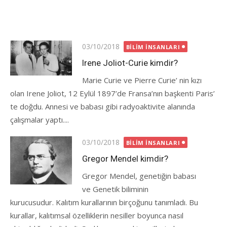
Posted
03/10/2018
BILIM İNSANLARI
on
Irene Joliot-Curie kimdir?
Marie Curie ve Pierre Curie’ nin kızı
olan Irene Joliot, 12 Eylül 1897’de Fransa’nın başkenti Paris’
te doğdu. Annesi ve babası gibi radyoaktivite alanında
çalışmalar yaptı....
Posted
03/10/2018
BILIM İNSANLARI
on
Gregor Mendel kimdir?
Gregor Mendel, genetiğin babası
ve Genetik biliminin
kurucusudur. Kalıtım kurallarının birçoğunu tanımladı. Bu
kurallar, kalıtımsal özelliklerin nesiller boyunca nasıl