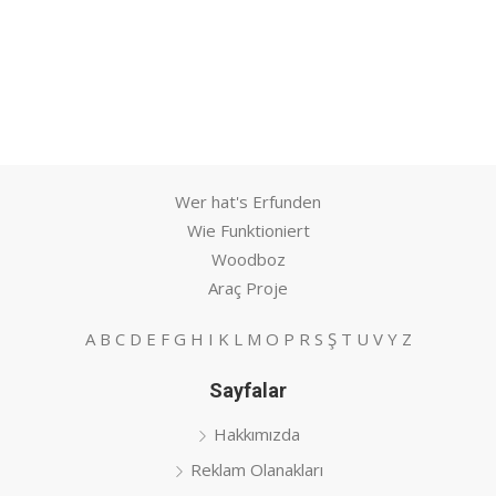
Wer hat's Erfunden
Wie Funktioniert
Woodboz
Araç Proje
A
B
C
D
E
F
G
H
I
K
L
M
O
P
R
S
Ş
T
U
V
Y
Z
Sayfalar
Hakkımızda
Reklam Olanakları