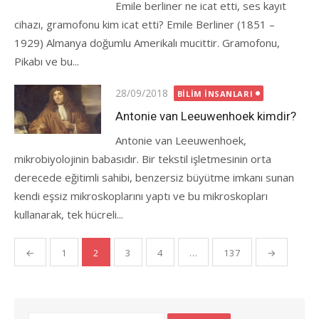
Emile berliner ne icat etti, ses kayıt
cihazı, gramofonu kim icat etti? Emile Berliner (1851 –
1929) Almanya doğumlu Amerikalı mucittir. Gramofonu,
Pikabı ve bu...
Posted
28/09/2018
BILIM İNSANLARI
on
Antonie van Leeuwenhoek kimdir?
Antonie van Leeuwenhoek,
mikrobiyolojinin babasıdır. Bir tekstil işletmesinin orta
derecede eğitimli sahibi, benzersiz büyütme imkanı sunan
kendi eşsiz mikroskoplarını yaptı ve bu mikroskopları
kullanarak, tek hücreli...
Yazı
←
1
2
3
4
…
137
→
gezinmesi