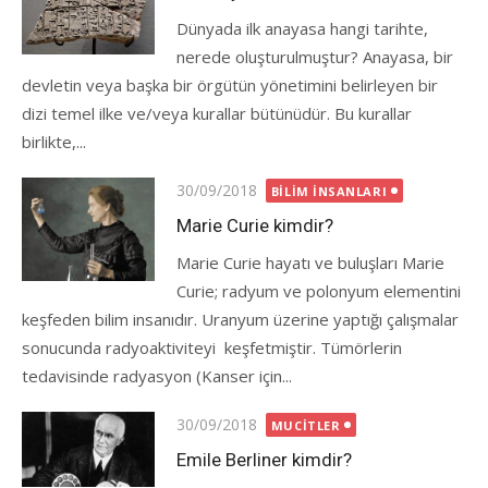
Dünyada ilk anayasa hangi tarihte,
nerede oluşturulmuştur? Anayasa, bir
devletin veya başka bir örgütün yönetimini belirleyen bir
dizi temel ilke ve/veya kurallar bütünüdür. Bu kurallar
birlikte,...
Posted
30/09/2018
BILIM İNSANLARI
on
Marie Curie kimdir?
Marie Curie hayatı ve buluşları Marie
Curie; radyum ve polonyum elementini
keşfeden bilim insanıdır. Uranyum üzerine yaptığı çalışmalar
sonucunda radyoaktiviteyi keşfetmiştir. Tümörlerin
tedavisinde radyasyon (Kanser için...
Posted
30/09/2018
MUCITLER
on
Emile Berliner kimdir?