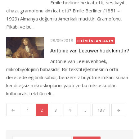
Emile berliner ne icat etti, ses kayıt
cihazı, gramofonu kim icat etti? Emile Berliner (1851 –
1929) Almanya doğumlu Amerikalı mucittir. Gramofonu,
Pikabı ve bu...
Posted
28/09/2018
BILIM İNSANLARI
on
Antonie van Leeuwenhoek kimdir?
Antonie van Leeuwenhoek,
mikrobiyolojinin babasıdır. Bir tekstil işletmesinin orta
derecede eğitimli sahibi, benzersiz büyütme imkanı sunan
kendi eşsiz mikroskoplarını yaptı ve bu mikroskopları
kullanarak, tek hücreli...
Yazı
←
1
2
3
4
…
137
→
gezinmesi