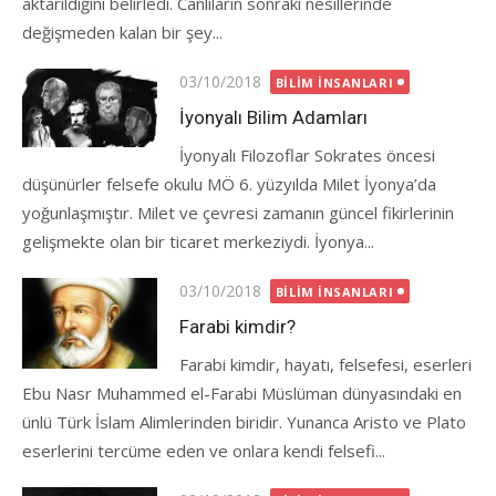
aktarıldığını belirledi. Canlıların sonraki nesillerinde
değişmeden kalan bir şey...
Posted
03/10/2018
BILIM İNSANLARI
on
İyonyalı Bilim Adamları
İyonyalı Filozoflar Sokrates öncesi
düşünürler felsefe okulu MÖ 6. yüzyılda Milet İyonya’da
yoğunlaşmıştır. Milet ve çevresi zamanın güncel fikirlerinin
gelişmekte olan bir ticaret merkeziydi. İyonya...
Posted
03/10/2018
BILIM İNSANLARI
on
Farabi kimdir?
Farabi kimdir, hayatı, felsefesi, eserleri
Ebu Nasr Muhammed el-Farabi Müslüman dünyasındaki en
ünlü Türk İslam Alimlerinden biridir. Yunanca Aristo ve Plato
eserlerini tercüme eden ve onlara kendi felsefi...