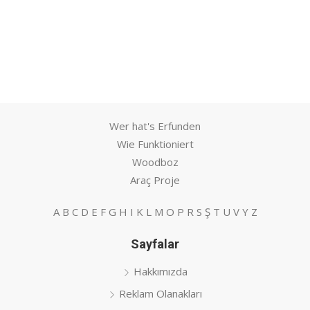
Wer hat's Erfunden
Wie Funktioniert
Woodboz
Araç Proje
A
B
C
D
E
F
G
H
I
K
L
M
O
P
R
S
Ş
T
U
V
Y
Z
Sayfalar
Hakkımızda
Reklam Olanakları