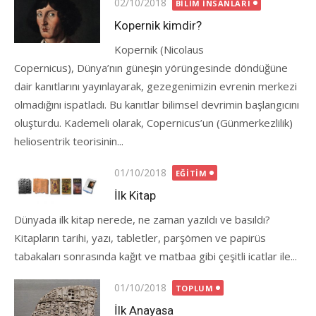
Posted
02/10/2018
BILIM İNSANLARI
on
Kopernik kimdir?
Kopernik (Nicolaus
Copernicus), Dünya’nın güneşin yörüngesinde döndüğüne
dair kanıtlarını yayınlayarak, gezegenimizin evrenin merkezi
olmadığını ispatladı. Bu kanıtlar bilimsel devrimin başlangıcını
oluşturdu. Kademeli olarak, Copernicus’un (Günmerkezlilik)
heliosentrik teorisinin...
Posted
01/10/2018
EĞITIM
on
İlk Kitap
Dünyada ilk kitap nerede, ne zaman yazıldı ve basıldı?
Kitapların tarihi, yazı, tabletler, parşömen ve papirüs
tabakaları sonrasında kağıt ve matbaa gibi çeşitli icatlar ile...
Posted
01/10/2018
TOPLUM
on
İlk Anayasa