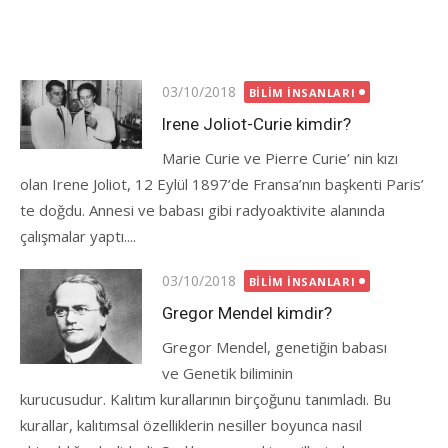
Posted
03/10/2018
BILIM İNSANLARI
on
Irene Joliot-Curie kimdir?
Marie Curie ve Pierre Curie’ nin kızı
olan Irene Joliot, 12 Eylül 1897’de Fransa’nın başkenti Paris’
te doğdu. Annesi ve babası gibi radyoaktivite alanında
çalışmalar yaptı....
Posted
03/10/2018
BILIM İNSANLARI
on
Gregor Mendel kimdir?
Gregor Mendel, genetiğin babası
ve Genetik biliminin
kurucusudur. Kalıtım kurallarının birçoğunu tanımladı. Bu
kurallar, kalıtımsal özelliklerin nesiller boyunca nasıl