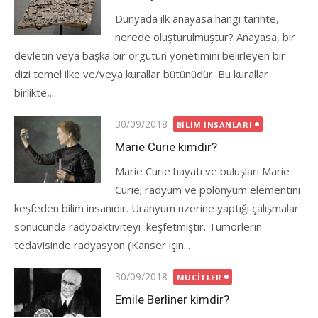
Dünyada ilk anayasa hangi tarihte,
nerede oluşturulmuştur? Anayasa, bir
devletin veya başka bir örgütün yönetimini belirleyen bir
dizi temel ilke ve/veya kurallar bütünüdür. Bu kurallar
birlikte,...
Posted
30/09/2018
BILIM İNSANLARI
on
Marie Curie kimdir?
Marie Curie hayatı ve buluşları Marie
Curie; radyum ve polonyum elementini
keşfeden bilim insanıdır. Uranyum üzerine yaptığı çalışmalar
sonucunda radyoaktiviteyi keşfetmiştir. Tümörlerin
tedavisinde radyasyon (Kanser için...
Posted
30/09/2018
MUCITLER
on
Emile Berliner kimdir?