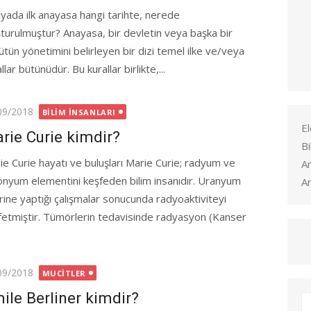
yada ilk anayasa hangi tarihte, nerede
şturulmuştur? Anayasa, bir devletin veya başka bir
ütün yönetimini belirleyen bir dizi temel ilke ve/veya
llar bütünüdür. Bu kurallar birlikte,...
ted
09/2018
BILIM İNSANLARI
El
rie Curie kimdir?
Bi
ie Curie hayatı ve buluşları Marie Curie; radyum ve
A
onyum elementini keşfeden bilim insanıdır. Uranyum
Ar
rine yaptığı çalışmalar sonucunda radyoaktiviteyi
fetmiştir. Tümörlerin tedavisinde radyasyon (Kanser
ted
09/2018
MUCITLER
ile Berliner kimdir?