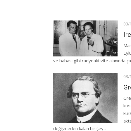
Pos
03/
on
Ir
Mari
Eyl
ve babası gibi radyoaktivite alanında çalı
Pos
03/
on
Gr
Gre
kur
kura
akta
değişmeden kalan bir şey...