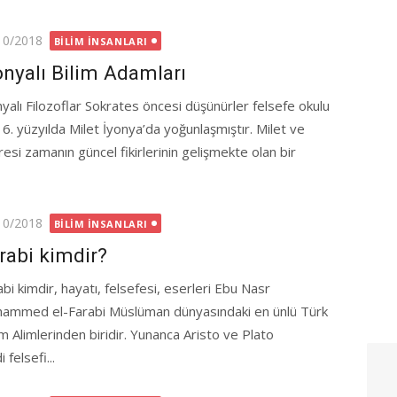
ted
10/2018
BILIM İNSANLARI
onyalı Bilim Adamları
nyalı Filozoflar Sokrates öncesi düşünürler felsefe okulu
6. yüzyılda Milet İyonya’da yoğunlaşmıştır. Milet ve
resi zamanın güncel fikirlerinin gelişmekte olan bir
ted
10/2018
BILIM İNSANLARI
rabi kimdir?
bi kimdir, hayatı, felsefesi, eserleri Ebu Nasr
ammed el-Farabi Müslüman dünyasındaki en ünlü Türk
am Alimlerinden biridir. Yunanca Aristo ve Plato
felsefi...