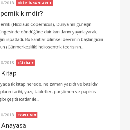
ted
10/2018
BILIM İNSANLARI
pernik kimdir?
ernik (Nicolaus Copernicus), Dünya’nın güneşin
üngesinde döndüğüne dair kanıtlarını yayınlayarak,
 ispatladı. Bu kanıtlar bilimsel devrimin başlangıcını
n (Günmerkezlilik) heliosentrik teorisinin...
ted
10/2018
EĞITIM
k Kitap
yada ilk kitap nerede, ne zaman yazıldı ve basıldı?
pların tarihi, yazı, tabletler, parşömen ve papirüs
çeşitli icatlar ile...
ted
10/2018
TOPLUM
k Anayasa