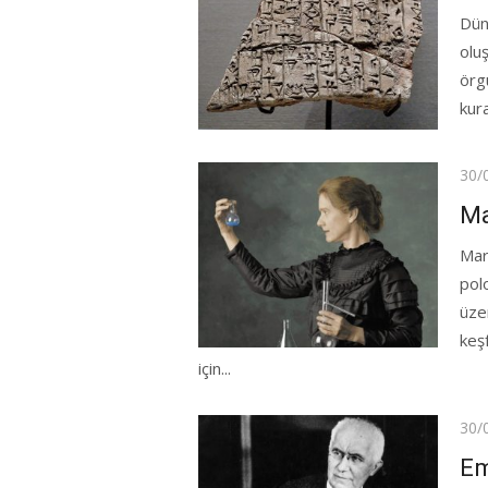
Dün
olu
örg
kura
Pos
30/
on
Ma
Mar
pol
üze
keş
için...
Pos
30/
on
Em