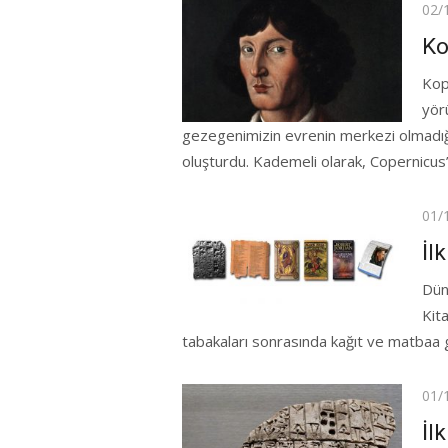
Pos
02/
on
Ko
Kop
yör
gezegenimizin evrenin merkezi olmadığını
oluşturdu. Kademeli olarak, Copernicus’u
Pos
01/
on
İl
Dün
Kita
tabakaları sonrasında kağıt ve matbaa gibi 
Pos
01/
on
İl