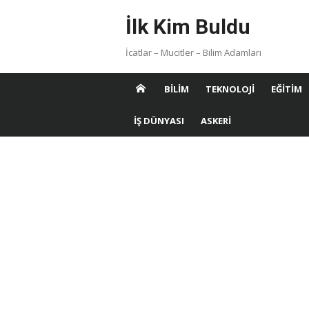
Skip
İlk Kim Buldu
to
content
İcatlar – Mucitler – Bilim Adamları
BILIM
TEKNOLOJI
EĞITIM
İŞ DÜNYASI
ASKERI