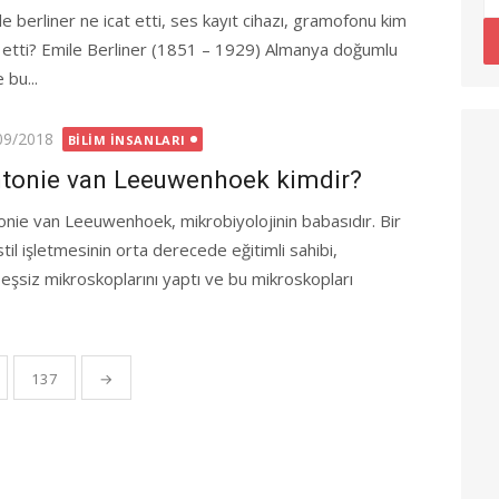
le berliner ne icat etti, ses kayıt cihazı, gramofonu kim
t etti? Emile Berliner (1851 – 1929) Almanya doğumlu
 bu...
ted
09/2018
BILIM İNSANLARI
tonie van Leeuwenhoek kimdir?
onie van Leeuwenhoek, mikrobiyolojinin babasıdır. Bir
til işletmesinin orta derecede eğitimli sahibi,
şsiz mikroskoplarını yaptı ve bu mikroskopları
137
→