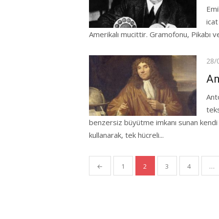
Emi
ica
Amerikalı mucittir. Gramofonu, Pikabı ve
Pos
28/
on
An
Ant
teks
benzersiz büyütme imkanı sunan kendi e
kullanarak, tek hücreli...
Yazı
←
1
2
3
4
…
gezinmesi