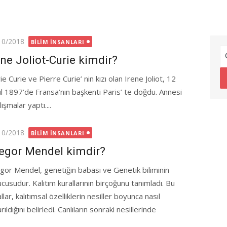
ted
10/2018
BILIM İNSANLARI
ene Joliot-Curie kimdir?
e Curie ve Pierre Curie’ nin kızı olan Irene Joliot, 12
ül 1897’de Fransa’nın başkenti Paris’ te doğdu. Annesi
şmalar yaptı....
ted
10/2018
BILIM İNSANLARI
egor Mendel kimdir?
gor Mendel, genetiğin babası ve Genetik biliminin
ucusudur. Kalıtım kurallarının birçoğunu tanımladı. Bu
llar, kalıtımsal özelliklerin nesiller boyunca nasıl
rıldığını belirledi. Canlıların sonraki nesillerinde