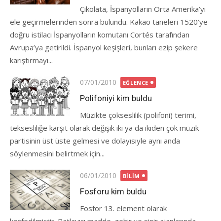
Çikolata, İspanyolların Orta Amerika’yı
ele geçirmelerinden sonra bulundu. Kakao taneleri 1520’ye
doğru istilacı İspanyolların komutanı Cortés tarafından
Avrupa’ya getirildi. İspanyol keşişleri, bunları ezip şekere
karıştırmayı...
Posted
07/01/2010
EĞLENCE
on
Polifoniyi kim buldu
Müzikte çokseslilik (polifoni) terimi,
teksesliliğe karşıt olarak değişik iki ya da ikiden çok müzik
partisinin üst üste gelmesi ve dolayısıyle aynı anda
söylenmesini belirtmek için...
Posted
06/01/2010
BILIM
on
Fosforu kim buldu
Fosfor 13. element olarak