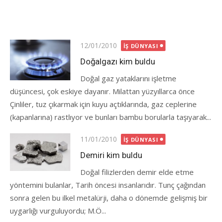
Posted
12/01/2010
İŞ DÜNYASI
on
Doğalgazı kim buldu
Doğal gaz yataklarını işletme
düşüncesi, çok eskiye dayanır. Milattan yüzyıllarca önce
Çinliler, tuz çıkarmak için kuyu açtıklarında, gaz ceplerine
(kapanlarına) rastlıyor ve bunları bambu borularla taşıyarak...
Posted
11/01/2010
İŞ DÜNYASI
on
Demiri kim buldu
Doğal filizlerden demir elde etme
yöntemini bulanlar, Tarih öncesi insanlarıdır. Tunç çağından
sonra gelen bu ilkel metalürji, daha o dönemde gelişmiş bir
uygarlığı vurguluyordu; M.Ö...