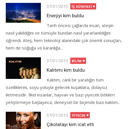
Posted
07/01/2010
İŞ DÜNYASI
on
Enerjiyi kim buldu
Tarih öncesi çağlarda insan, ateşin
nasıl yakıldığını ve tümüyle bundan nasıl yararlanıldığını
öğrendi. Ateş, hem teknoloji alanındaki çok önemli sonuçları,
hem de soğuğa ve karanlığa...
Posted
07/01/2010
BILIM
on
Kalıtımı kim buldu
Kalıtım, canlı bir yaratığın tüm
özelliklerini, soyu yoluyla gelecek kuşaklara, dolaysız
iletmesidir. İlkel insanlar, hayvan ve bazı yiyecek bitkileri
yetiştirmeye başlayınca, deneysel bir biçimde bazı kalıtım...
Posted
07/01/2010
YIYECEK
on
Çikolatayı kim icat etti