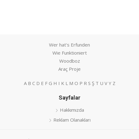
Wer hat's Erfunden
Wie Funktioniert
Woodboz
Araç Proje
A
B
C
D
E
F
G
H
I
K
L
M
O
P
R
S
Ş
T
U
V
Y
Z
Sayfalar
Hakkımızda
Reklam Olanakları