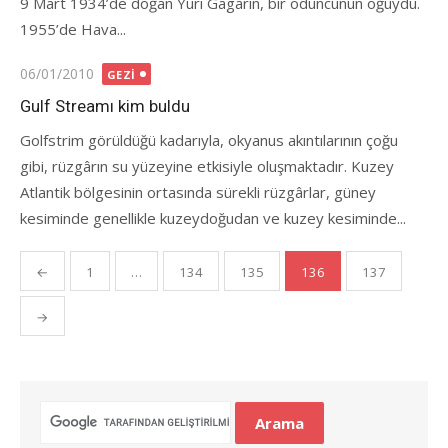
9 Mart 1934’de doğan Yuri Gagarin, bir oduncunun oğuydu.
1955’de Hava...
Posted
06/01/2010
GEZI
on
Gulf Streamı kim buldu
Golfstrim görüldüğü kadarıyla, okyanus akıntılarının çoğu
gibi, rüzgârın su yüzeyine etkisiyle oluşmaktadır. Kuzey
Atlantik bölgesinin ortasında sürekli rüzgârlar, güney
kesiminde genellikle kuzeydoğudan ve kuzey kesiminde...
Yazı
←
1
…
134
135
136
137
gezinmesi
→