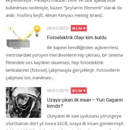
keşfedilmiştir. Patlayıcı madde, zehir ve sinir ajanlarında
kullanılması nedeniyle, bazen “Şeytan’ın Elementi” olarak da
anılır. Fosforu keşfi, Alman Kimyacı Hennig Brand...
Posted
06/01/2010
BILIM
on
Fotoelektrik Olayı kim buldu
Bir kapının kendiliğinden açılıvermesi,
metrolardaki yürüyen merdivenlerin inip çıkması, bir sinema
filmindeki ses kaydının okunması, hep fotoelektrik
lambalarının (fotosel) çalışmasıyla gerçekleşir. Fotosellerin
çalışması ise, inanılması...
Posted
06/01/2010
BILIM
on
Uzaya çıkan ilk insan – Yuri Gagarin
kimdir?
Dünyanın ilk suni uydusunu yörüngeye
oturttuktan dört yıl sonra SSCB, uzaya ilk insanı göndermişti.