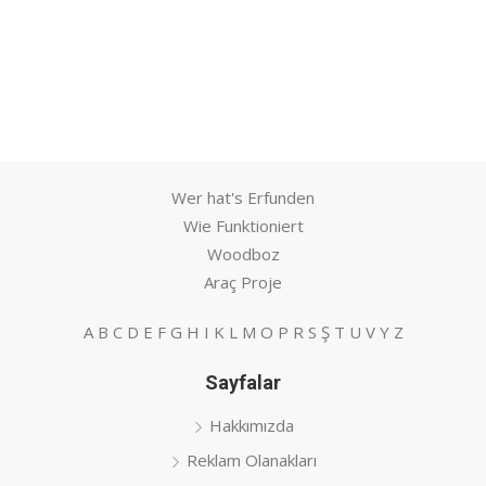
Wer hat's Erfunden
Wie Funktioniert
Woodboz
Araç Proje
A
B
C
D
E
F
G
H
I
K
L
M
O
P
R
S
Ş
T
U
V
Y
Z
Sayfalar
Hakkımızda
Reklam Olanakları