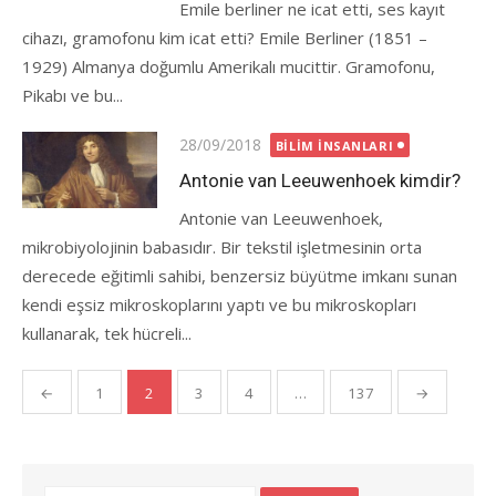
Emile berliner ne icat etti, ses kayıt
cihazı, gramofonu kim icat etti? Emile Berliner (1851 –
1929) Almanya doğumlu Amerikalı mucittir. Gramofonu,
Pikabı ve bu...
Posted
28/09/2018
BILIM İNSANLARI
on
Antonie van Leeuwenhoek kimdir?
Antonie van Leeuwenhoek,
mikrobiyolojinin babasıdır. Bir tekstil işletmesinin orta
derecede eğitimli sahibi, benzersiz büyütme imkanı sunan
kendi eşsiz mikroskoplarını yaptı ve bu mikroskopları
kullanarak, tek hücreli...
Yazı
←
1
2
3
4
…
137
→
gezinmesi