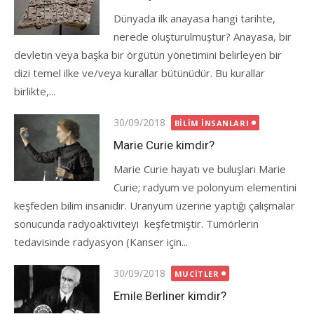
Dünyada ilk anayasa hangi tarihte,
nerede oluşturulmuştur? Anayasa, bir
devletin veya başka bir örgütün yönetimini belirleyen bir
dizi temel ilke ve/veya kurallar bütünüdür. Bu kurallar
birlikte,...
Posted
30/09/2018
BILIM İNSANLARI
on
Marie Curie kimdir?
Marie Curie hayatı ve buluşları Marie
Curie; radyum ve polonyum elementini
keşfeden bilim insanıdır. Uranyum üzerine yaptığı çalışmalar
sonucunda radyoaktiviteyi keşfetmiştir. Tümörlerin
tedavisinde radyasyon (Kanser için...
Posted
30/09/2018
MUCITLER
on
Emile Berliner kimdir?