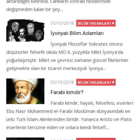
aktarıldığını belirledi. Canlıların sonraki nesillerinde
değişmeden kalan bir şey...
Posted
03/10/2018
BILIM İNSANLARI
on
İyonyalı Bilim Adamları
İyonyalı Filozoflar Sokrates öncesi
düşünürler felsefe okulu MÖ 6. yüzyılda Milet İyonya’da
yoğunlaşmıştır. Milet ve çevresi zamanın güncel fikirlerinin
gelişmekte olan bir ticaret merkeziydi. İyonya...
Posted
03/10/2018
BILIM İNSANLARI
on
Farabi kimdir?
Farabi kimdir, hayatı, felsefesi, eserleri
Ebu Nasr Muhammed el-Farabi Müslüman dünyasındaki en
ünlü Türk İslam Alimlerinden biridir. Yunanca Aristo ve Plato
eserlerini tercüme eden ve onlara kendi felsefi...