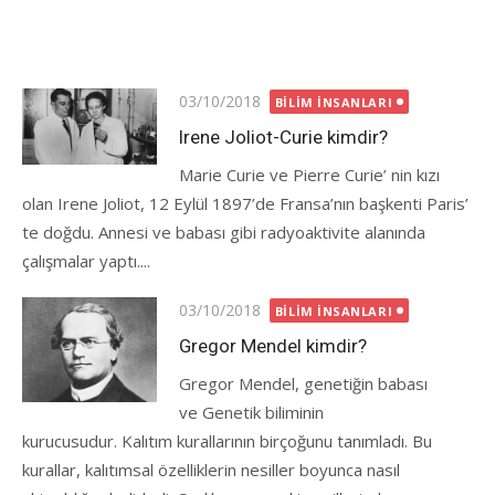
Posted
03/10/2018
BILIM İNSANLARI
on
Irene Joliot-Curie kimdir?
Marie Curie ve Pierre Curie’ nin kızı
olan Irene Joliot, 12 Eylül 1897’de Fransa’nın başkenti Paris’
te doğdu. Annesi ve babası gibi radyoaktivite alanında
çalışmalar yaptı....
Posted
03/10/2018
BILIM İNSANLARI
on
Gregor Mendel kimdir?
Gregor Mendel, genetiğin babası
ve Genetik biliminin
kurucusudur. Kalıtım kurallarının birçoğunu tanımladı. Bu
kurallar, kalıtımsal özelliklerin nesiller boyunca nasıl