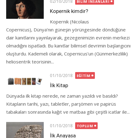
Posted
02/10/2018
BILIM İNSANLARI
on
Kopernik kimdir?
Kopernik (Nicolaus
Copernicus), Dünya’nın güneşin yörüngesinde döndüğüne
dair kanıtlarını yayınlayarak, gezegenimizin evrenin merkezi
olmadığını ispatladı. Bu kanıtlar bilimsel devrimin başlangıcını
oluşturdu. Kademeli olarak, Copernicus’un (Günmerkezlilik)
heliosentrik teorisinin...
Posted
01/10/2018
EĞITIM
on
İlk Kitap
Dünyada ilk kitap nerede, ne zaman yazıldı ve basıldı?
Kitapların tarihi, yazı, tabletler, parşömen ve papirüs
tabakaları sonrasında kağıt ve matbaa gibi çeşitli icatlar ile...
Posted
01/10/2018
TOPLUM
on
İlk Anayasa