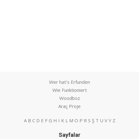
Wer hat's Erfunden
Wie Funktioniert
Woodboz
Araç Proje
A
B
C
D
E
F
G
H
I
K
L
M
O
P
R
S
Ş
T
U
V
Y
Z
Sayfalar