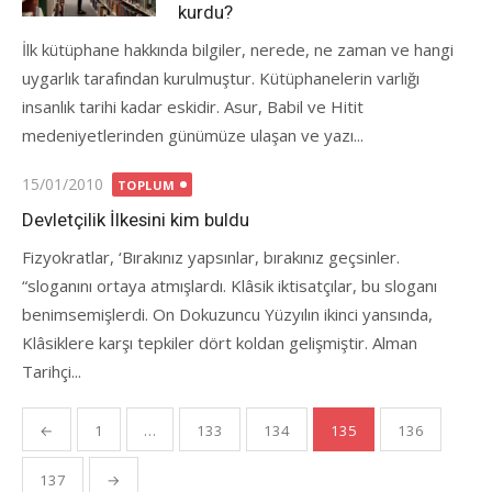
kurdu?
İlk kütüphane hakkında bilgiler, nerede, ne zaman ve hangi
uygarlık tarafından kurulmuştur. Kütüphanelerin varlığı
insanlık tarihi kadar eskidir. Asur, Babil ve Hitit
medeniyetlerinden günümüze ulaşan ve yazı...
Posted
15/01/2010
TOPLUM
on
Devletçilik İlkesini kim buldu
Fizyokratlar, ‘Bırakınız yapsınlar, bırakınız geçsinler.
“sloganını ortaya atmışlardı. Klâsik iktisatçılar, bu sloganı
benimsemişlerdi. On Dokuzuncu Yüzyılın ikinci yansında,
Klâsiklere karşı tepkiler dört koldan gelişmiştir. Alman
Tarihçi...
Yazı
←
1
…
133
134
135
136
gezinmesi
137
→