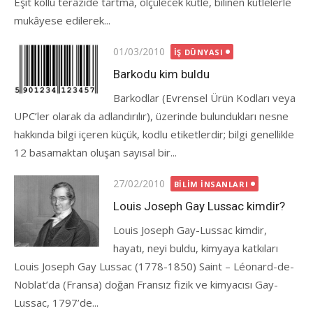
Eşit kollu terâzide tartma, ölçülecek kütle, bilinen kütlelerle
mukâyese edilerek...
Posted
01/03/2010
İŞ DÜNYASI
on
Barkodu kim buldu
Barkodlar (Evrensel Ürün Kodları veya
UPC’ler olarak da adlandırılır), üzerinde bulundukları nesne
hakkında bilgi içeren küçük, kodlu etiketlerdir; bilgi genellikle
12 basamaktan oluşan sayısal bir...
Posted
27/02/2010
BILIM İNSANLARI
on
Louis Joseph Gay Lussac kimdir?
Louis Joseph Gay-Lussac kimdir,
hayatı, neyi buldu, kimyaya katkıları
Louis Joseph Gay Lussac (1778-1850) Saint – Léonard-de-
Noblat’da (Fransa) doğan Fransız fizik ve kimyacısı Gay-
Lussac, 1797’de...