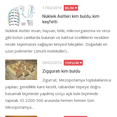
Posted
17/02/2010
BILIM
on
Nükleik Asitleri kim buldu, kim
keşfetti
Nükleik Asitler insan, hayvan, bitki, mikroorganizma ve virüs
gibi bütün canlılarda bulunan ve kalıtsal özelliklerin nesilden
nesile taşınmasını sağlayan kimyevî bileşikler. Doğadaki en
uzun polimerler (zincirli moleküller)...
Posted
09/02/2010
TOPLUM
on
Zigguratı kim buldu
Zigurrat, Mezopotamya topluluklarınca
yapılan, genellikle kare kesitli, tabandan tepeye doğru
basamak biçiminde yapılmış üstçü açık kule biçiminde
tapınak. IÖ 2200-500 arasında hemen hemen tüm
Mezopotamya...