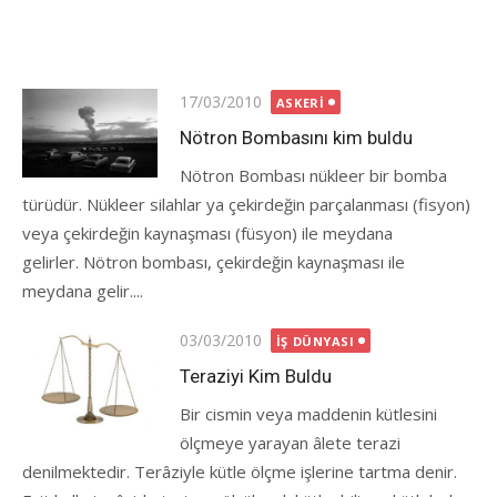
Posted
17/03/2010
ASKERI
on
Nötron Bombasını kim buldu
Nötron Bombası nükleer bir bomba
türüdür. Nükleer silahlar ya çekirdeğin parçalanması (fisyon)
veya çekirdeğin kaynaşması (füsyon) ile meydana
gelirler. Nötron bombası, çekirdeğin kaynaşması ile
meydana gelir....
Posted
03/03/2010
İŞ DÜNYASI
on
Teraziyi Kim Buldu
Bir cismin veya maddenin kütlesini
ölçmeye yarayan âlete terazi
denilmektedir. Terâziyle kütle ölçme işlerine tartma denir.