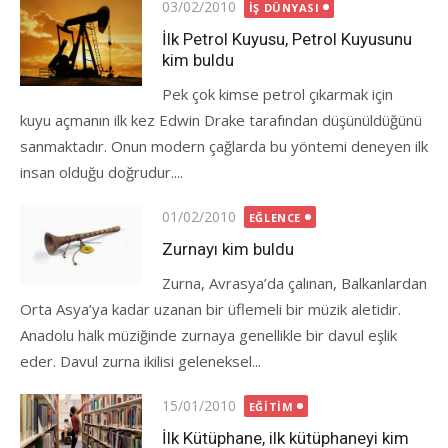
Posted
03/02/2010
İŞ DÜNYASI
on
İlk Petrol Kuyusu, Petrol Kuyusunu
kim buldu
Pek çok kimse petrol çıkarmak için
kuyu açmanın ilk kez Edwin Drake tarafından düşünüldüğünü
sanmaktadır. Onun modern çağlarda bu yöntemi deneyen ilk
insan olduğu doğrudur....
Posted
01/02/2010
EĞLENCE
on
Zurnayı kim buldu
Zurna, Avrasya’da çalınan, Balkanlardan
Orta Asya’ya kadar uzanan bir üflemeli bir müzik aletidir.
Anadolu halk müziğinde zurnaya genellikle bir davul eşlik
eder. Davul zurna ikilisi geleneksel...
Posted
15/01/2010
EĞITIM
on
İlk Kütüphane, ilk kütüphaneyi kim