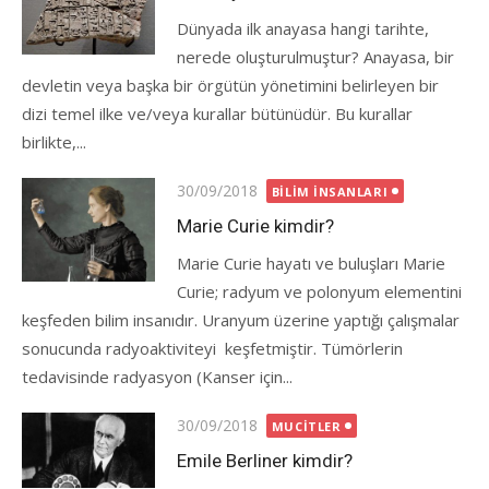
Dünyada ilk anayasa hangi tarihte,
nerede oluşturulmuştur? Anayasa, bir
devletin veya başka bir örgütün yönetimini belirleyen bir
dizi temel ilke ve/veya kurallar bütünüdür. Bu kurallar
birlikte,...
Posted
30/09/2018
BILIM İNSANLARI
on
Marie Curie kimdir?
Marie Curie hayatı ve buluşları Marie
Curie; radyum ve polonyum elementini
keşfeden bilim insanıdır. Uranyum üzerine yaptığı çalışmalar
sonucunda radyoaktiviteyi keşfetmiştir. Tümörlerin
tedavisinde radyasyon (Kanser için...
Posted
30/09/2018
MUCITLER
on
Emile Berliner kimdir?