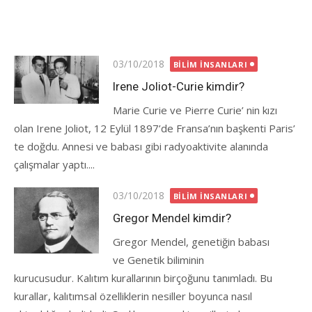
Posted
03/10/2018
BILIM İNSANLARI
on
Irene Joliot-Curie kimdir?
Marie Curie ve Pierre Curie’ nin kızı
olan Irene Joliot, 12 Eylül 1897’de Fransa’nın başkenti Paris’
te doğdu. Annesi ve babası gibi radyoaktivite alanında
çalışmalar yaptı....
Posted
03/10/2018
BILIM İNSANLARI
on
Gregor Mendel kimdir?
Gregor Mendel, genetiğin babası
ve Genetik biliminin
kurucusudur. Kalıtım kurallarının birçoğunu tanımladı. Bu
kurallar, kalıtımsal özelliklerin nesiller boyunca nasıl