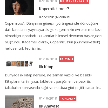
Posted
02/10/2018
BILIM İNSANLARI
on
Kopernik kimdir?
Kopernik (Nicolaus
Copernicus), Dünya’nın güneşin yörüngesinde döndüğüne
dair kanıtlarını yayınlayarak, gezegenimizin evrenin merkezi
olmadığını ispatladı. Bu kanıtlar bilimsel devrimin başlangıcını
oluşturdu. Kademeli olarak, Copernicus’un (Günmerkezlilik)
heliosentrik teorisinin...
Posted
01/10/2018
EĞITIM
on
İlk Kitap
Dünyada ilk kitap nerede, ne zaman yazıldı ve basıldı?
Kitapların tarihi, yazı, tabletler, parşömen ve papirüs
tabakaları sonrasında kağıt ve matbaa gibi çeşitli icatlar ile...
Posted
01/10/2018
TOPLUM
on
İlk Anayasa