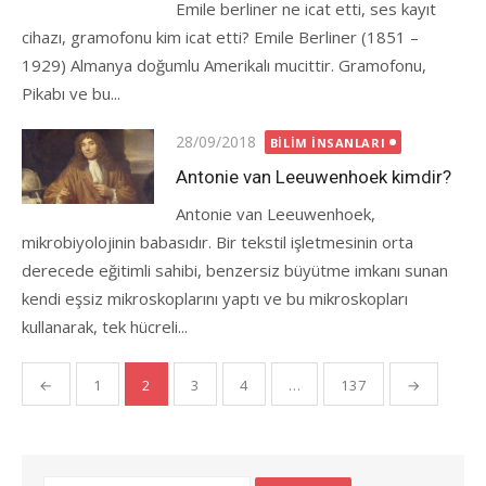
Emile berliner ne icat etti, ses kayıt
cihazı, gramofonu kim icat etti? Emile Berliner (1851 –
1929) Almanya doğumlu Amerikalı mucittir. Gramofonu,
Pikabı ve bu...
Posted
28/09/2018
BILIM İNSANLARI
on
Antonie van Leeuwenhoek kimdir?
Antonie van Leeuwenhoek,
mikrobiyolojinin babasıdır. Bir tekstil işletmesinin orta
derecede eğitimli sahibi, benzersiz büyütme imkanı sunan
kendi eşsiz mikroskoplarını yaptı ve bu mikroskopları
kullanarak, tek hücreli...
Yazı
←
1
2
3
4
…
137
→
gezinmesi