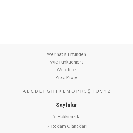
Wer hat's Erfunden
Wie Funktioniert
Woodboz
Araç Proje
A
B
C
D
E
F
G
H
I
K
L
M
O
P
R
S
Ş
T
U
V
Y
Z
Sayfalar
Hakkımızda
Reklam Olanakları