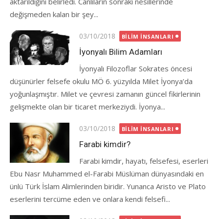
aktarıldığını belirledi. Canlıların sonraki nesillerinde
değişmeden kalan bir şey...
Posted
03/10/2018
BILIM İNSANLARI
on
İyonyalı Bilim Adamları
İyonyalı Filozoflar Sokrates öncesi
düşünürler felsefe okulu MÖ 6. yüzyılda Milet İyonya’da
yoğunlaşmıştır. Milet ve çevresi zamanın güncel fikirlerinin
gelişmekte olan bir ticaret merkeziydi. İyonya...
Posted
03/10/2018
BILIM İNSANLARI
on
Farabi kimdir?
Farabi kimdir, hayatı, felsefesi, eserleri
Ebu Nasr Muhammed el-Farabi Müslüman dünyasındaki en
ünlü Türk İslam Alimlerinden biridir. Yunanca Aristo ve Plato
eserlerini tercüme eden ve onlara kendi felsefi...