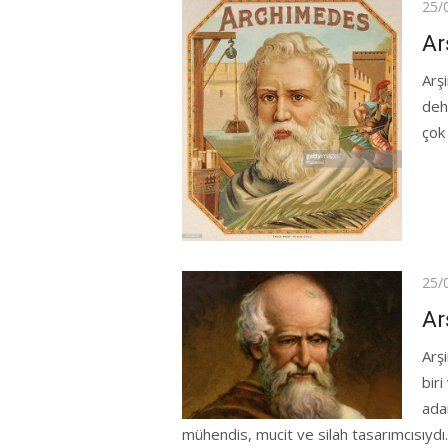
Pos
25/
on
Ar
Arş
deha
çok
Pos
25/
on
Ar
Arş
biri
ada
mühendis, mucit ve silah tasarımcısıydı..