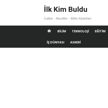
Skip
İlk Kim Buldu
to
content
İcatlar – Mucitler – Bilim Adamları
BILIM
TEKNOLOJI
EĞITIM
İŞ DÜNYASI
ASKERI