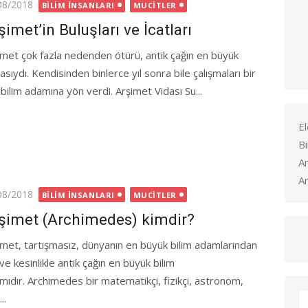
ted
08/2018
BILIM İNSANLARI
MUCITLER
şimet’in Buluşları ve İcatları
imet çok fazla nedenden ötürü, antik çağın en büyük
sıydı. Kendisinden binlerce yıl sonra bile çalışmaları bir
 bilim adamına yön verdi. Arşimet Vidası Su...
El
Bi
A
Ar
ted
08/2018
BILIM İNSANLARI
MUCITLER
şimet (Archimedes) kimdir?
imet, tartışmasız, dünyanın en büyük bilim adamlarından
 ve kesinlikle antik çağın en büyük bilim
mıdır. Archimedes bir matematikçi, fizikçi, astronom,
..