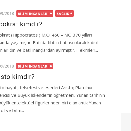
ted
09/2018
BILIM İNSANLARI
SAĞLIK
pokrat kimdir?
okrat (Hippocrates ) M.Ö. 460 – MÖ 370 yılları
sında yaşamıştır. Batı’da tıbbın babası olarak kabul
nları din ve batıl inançlardan ayırmıştır. Hekimleri...
ted
09/2018
BILIM İNSANLARI
isto kimdir?
to hayatı, felsefesi ve eserleri Aristo; Plato’nun
encisi ve Büyük İskender’in öğretmeni. Yunan tarihinin
büyük entelektüel figürlerinden biri olan antik Yunan
zof ve bilim...