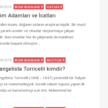
ted
08/2018
BILIM İNSANLARI
İCATLAR
lim Adamları ve İcatları
bilim insanı, doğanın sırlarını araştıran kişidir. Bir mucit
 yararlı ürünler ve cihazlar oluşturmaya çalışan
dir. Bazı insanlar her iki çalışmada da inanılmaz
cede başarılı olmuştur....
ted
08/2018
BILIM İNSANLARI
MUCITLER
angelista Torricelli kimdir?
ngelista Torricelli (1608 – 1647) yetenekli bir İtalyan
ikçi ve matematikçiydi. Sürekli vakum tüpünü yapan ilk
i oldu ve barometreyi icat etti. Mükemmel bir