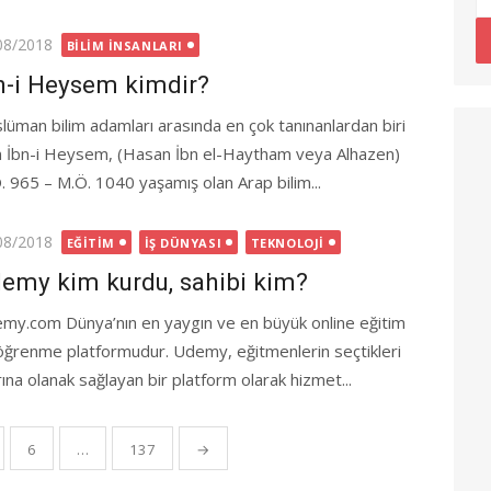
ted
08/2018
BILIM İNSANLARI
n-i Heysem kimdir?
lüman bilim adamları arasında en çok tanınanlardan biri
n İbn-i Heysem, (Hasan İbn el-Haytham veya Alhazen)
. 965 – M.Ö. 1040 yaşamış olan Arap bilim...
ted
08/2018
EĞITIM
İŞ DÜNYASI
TEKNOLOJI
emy kim kurdu, sahibi kim?
my.com Dünya’nın en yaygın ve en büyük online eğitim
öğrenme platformudur. Udemy, eğitmenlerin seçtikleri
ına olanak sağlayan bir platform olarak hizmet...
6
…
137
→