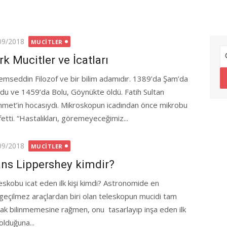
ted
09/2018
MUCITLER
rk Mucitler ve İcatları
emseddin Filozof ve bir bilim adamıdır. 1389’da Şam’da
du ve 1459’da Bolu, Göynükte öldü. Fatih Sultan
met’in hocasıydı. Mikroskopun icadından önce mikrobu
etti. “Hastalıkları, göremeyeceğimiz...
ted
09/2018
MUCITLER
ns Lippershey kimdir?
eskobu icat eden ilk kişi kimdi? Astronomide en
geçilmez araçlardan biri olan teleskopun mucidi tam
rak bilinmemesine rağmen, onu tasarlayıp inşa eden ilk
 olduğuna...