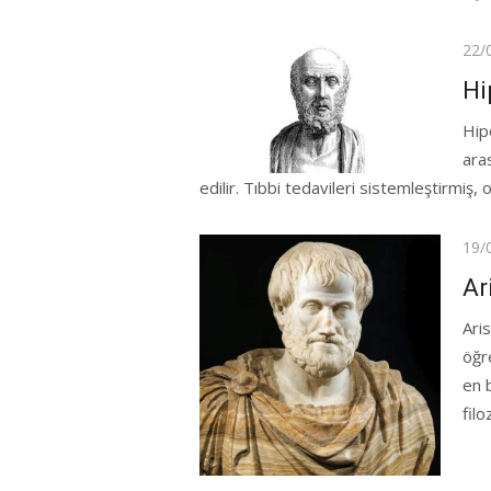
Pos
22/
on
Hi
Hip
ara
edilir. Tıbbi tedavileri sistemleştirmiş, o
Pos
19/
on
Ar
Aris
öğr
en 
filo