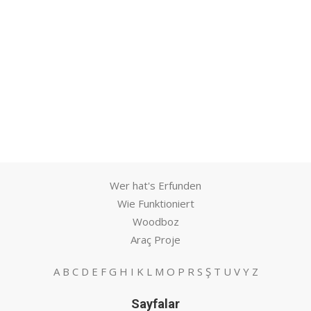
Wer hat's Erfunden
Wie Funktioniert
Woodboz
Araç Proje
A
B
C
D
E
F
G
H
I
K
L
M
O
P
R
S
Ş
T
U
V
Y
Z
Sayfalar