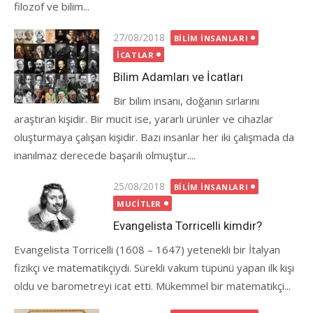
filozof ve bilim...
Posted
27/08/2018
BILIM İNSANLARI
on
İCATLAR
Bilim Adamları ve İcatları
Bir bilim insanı, doğanın sırlarını
araştıran kişidir. Bir mucit ise, yararlı ürünler ve cihazlar
oluşturmaya çalışan kişidir. Bazı insanlar her iki çalışmada da
inanılmaz derecede başarılı olmuştur....
Posted
25/08/2018
BILIM İNSANLARI
on
MUCITLER
Evangelista Torricelli kimdir?
Evangelista Torricelli (1608 – 1647) yetenekli bir İtalyan
fizikçi ve matematikçiydi. Sürekli vakum tüpünü yapan ilk kişi
oldu ve barometreyi icat etti. Mükemmel bir matematikçi...