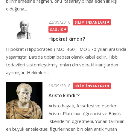
bilinmemesine rağmen, onu tasarlayıp inşa eden ilk kişi
olduğuna...
Posted
22/09/2018
BILIM İNSANLARI
on
SAĞLIK
Hipokrat kimdir?
Hipokrat (Hippocrates ) M.Ö. 460 – MÖ 370 yılları arasında
yaşamıştır. Batı’da tıbbın babası olarak kabul edilir. Tıbbi
tedavileri sistemleştirmiş, onları din ve batıl inançlardan
ayırmıştır. Hekimleri...
Posted
19/09/2018
BILIM İNSANLARI
on
Aristo kimdir?
Aristo hayatı, felsefesi ve eserleri
Aristo; Plato’nun öğrencisi ve Büyük
İskender’in öğretmeni. Yunan tarihinin
en büyük entelektüel figürlerinden biri olan antik Yunan