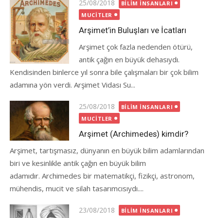
Posted
25/08/2018
BILIM İNSANLARI
on
MUCITLER
Arşimet’in Buluşları ve İcatları
Arşimet çok fazla nedenden ötürü,
antik çağın en büyük dehasıydı.
Kendisinden binlerce yıl sonra bile çalışmaları bir çok bilim
adamına yön verdi. Arşimet Vidası Su...
Posted
25/08/2018
BILIM İNSANLARI
on
MUCITLER
Arşimet (Archimedes) kimdir?
Arşimet, tartışmasız, dünyanın en büyük bilim adamlarından
biri ve kesinlikle antik çağın en büyük bilim
adamıdır. Archimedes bir matematikçi, fizikçi, astronom,
mühendis, mucit ve silah tasarımcısıydı....
Posted
23/08/2018
BILIM İNSANLARI