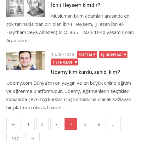
on
İbn-i Heysem kimdir?
Müslüman bilim adamları arasında en
çok tanınanlardan biri olan İbn-i Heysem, (Hasan İbn el-
Haytham veya Alhazen) M.Ö. 965 – M.Ö. 1040 yaşamış olan
Arap bilim...
Posted
15/08/2018
EĞITIM
İŞ DÜNYASI
on
TEKNOLOJI
Udemy kim kurdu, sahibi kim?
Udemy.com Dünya’nın en yaygın ve en büyük online eğitim
ve öğrenme platformudur. Udemy, eğitmenlerin seçtikleri
konularda çevrimiçi kurslar oluşturmalarına olanak sağlayan
bir platform olarak hizmet...
Yazı
←
1
2
3
4
5
6
…
gezinmesi
137
→