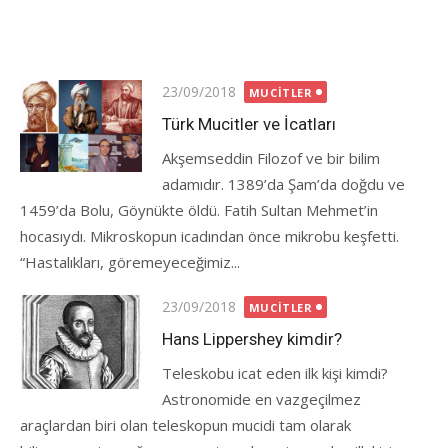
Posted
23/09/2018
MUCITLER
on
Türk Mucitler ve İcatları
Akşemseddin Filozof ve bir bilim
adamıdır. 1389’da Şam’da doğdu ve
1459’da Bolu, Göynükte öldü. Fatih Sultan Mehmet’in
hocasıydı. Mikroskopun icadından önce mikrobu keşfetti.
“Hastalıkları, göremeyeceğimiz...
Posted
23/09/2018
MUCITLER
on
Hans Lippershey kimdir?
Teleskobu icat eden ilk kişi kimdi?
Astronomide en vazgeçilmez
araçlardan biri olan teleskopun mucidi tam olarak