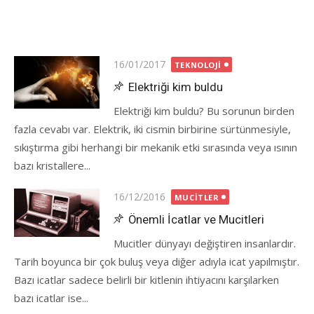
Posted
16/01/2017
TEKNOLOJI
on
Elektriği kim buldu
Elektriği kim buldu? Bu sorunun birden
fazla cevabı var. Elektrik, iki cismin birbirine sürtünmesiyle,
sıkıştırma gibi herhangi bir mekanik etki sırasında veya ısının
bazı kristallere...
Posted
16/12/2016
MUCITLER
on
Önemli İcatlar ve Mucitleri
Mucitler dünyayı değiştiren insanlardır.
Tarih boyunca bir çok buluş veya diğer adıyla icat yapılmıştır.
Bazı icatlar sadece belirli bir kitlenin ihtiyacını karşılarken
bazı icatlar ise...