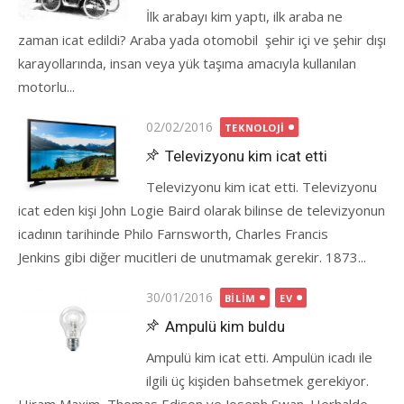
İlk arabayı kim yaptı, ilk araba ne
zaman icat edildi? Araba yada otomobil şehir içi ve şehir dışı
karayollarında, insan veya yük taşıma amacıyla kullanılan
motorlu...
Posted
02/02/2016
TEKNOLOJI
on
Televizyonu kim icat etti
Televizyonu kim icat etti. Televizyonu
icat eden kişi John Logie Baird olarak bilinse de televizyonun
icadının tarihinde Philo Farnsworth, Charles Francis
Jenkins gibi diğer mucitleri de unutmamak gerekir. 1873...
Posted
30/01/2016
BILIM
EV
on
Ampulü kim buldu
Ampulü kim icat etti. Ampulün icadı ile
ilgili üç kişiden bahsetmek gerekiyor.