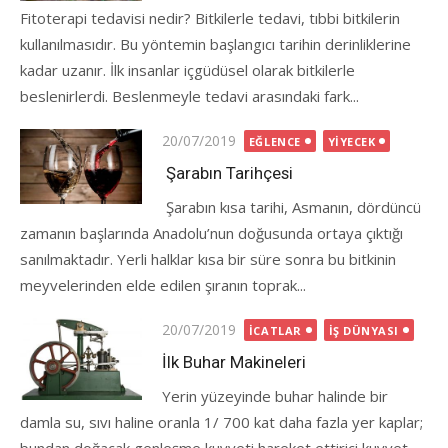
Fitoterapi tedavisi nedir? Bitkilerle tedavi, tıbbi bitkilerin
kullanılmasıdır. Bu yöntemin başlangıcı tarihin derinliklerine
kadar uzanır. İlk insanlar içgüdüsel olarak bitkilerle
beslenirlerdi. Beslenmeyle tedavi arasındaki fark...
Posted
20/07/2019
EĞLENCE
YIYECEK
on
Şarabın Tarihçesi
Şarabın kısa tarihi, Asmanın, dördüncü
zamanın başlarında Anadolu’nun doğusunda ortaya çıktığı
sanılmaktadır. Yerli halklar kısa bir süre sonra bu bitkinin
meyvelerinden elde edilen şıranın toprak...
Posted
20/07/2019
İCATLAR
İŞ DÜNYASI
on
İlk Buhar Makineleri
Yerin yüzeyinde buhar halinde bir
damla su, sıvı haline oranla 1/ 700 kat daha fazla yer kaplar;