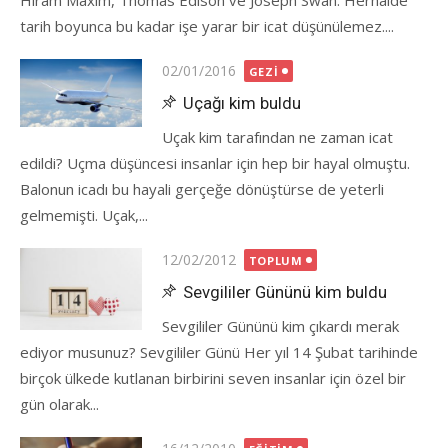
Hiram Maxim, Thomas Edison ve Joseph Swan. Herhalde
tarih boyunca bu kadar işe yarar bir icat düşünülemez....
Posted
02/01/2016
GEZI
on
Uçağı kim buldu
Uçak kim tarafından ne zaman icat
edildi? Uçma düşüncesi insanlar için hep bir hayal olmuştu.
Balonun icadı bu hayali gerçeğe dönüştürse de yeterli
gelmemişti. Uçak,...
Posted
12/02/2012
TOPLUM
on
Sevgililer Gününü kim buldu
Sevgililer Gününü kim çıkardı merak
ediyor musunuz? Sevgililer Günü Her yıl 14 Şubat tarihinde
birçok ülkede kutlanan birbirini seven insanlar için özel bir
gün olarak...
Posted