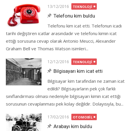
Posted
13/12/2016
TEKNOLOJI
on
Telefonu kim buldu
Telefonu kim icat etti. Telefonun icadı
tarihi değiştiren icatlar arasındadır ve telefonu kimin icat
ettiği sorusuna cevap olarak Antonio Meucci, Alexander
Graham Bell ve Thomas Watson isimleri...
Posted
12/12/2016
TEKNOLOJI
on
Bilgisayarı kim icat etti
Bilgisayar kim tarafından ne zaman icat
edildi? Bilgisayarların pek çok farklı
sınıflandırması olması nedeniyle bilgisayarı kimin icat ettiği
sorusunun cevaplanması pek kolay değildir. Dolayısıyla, bu...
Posted
17/02/2016
OTOMOBIL
on
Arabayı kim buldu