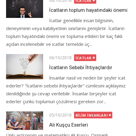
06/10/2018
İCATLAR
on
İcatların toplum hayatındaki önemi
İcatlar genellikle insan bilgisinin,
deneyiminin veya kabiliyetinin sınırlarını genişletir. İcatların
toplum hayatındaki önemi ve topluma etkileri bir kaç faklı
açıdan incelenebilir ve icatlar temelde üç...
Posted
06/10/2018
İCATLAR
on
İcatların Sebebi İhtiyaçlardır
İnsanlar nasıl ve neden bir şeyler icat
ederler? “İcatların sebebi ihtiyaçlardır” cümlesini açıklayınız
denildiğinde şu cevap verilebilir. İnsanlar birşeyler icat
ederler çünkü toplumun çözülmesi gereken zor...
Posted
05/10/2018
BILIM İNSANLARI
on
Ali Kuşçu Eserleri
Ünlü astronom ve matematikçi Ali Kuşçu, Osmanlı