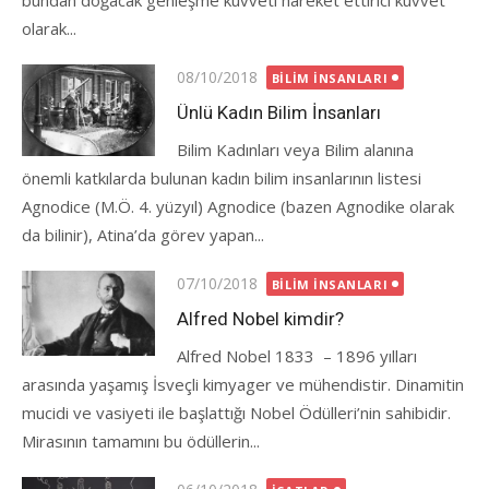
bundan doğacak genleşme kuvveti hareket ettirici kuvvet
olarak...
Posted
08/10/2018
BILIM İNSANLARI
on
Ünlü Kadın Bilim İnsanları
Bilim Kadınları veya Bilim alanına
önemli katkılarda bulunan kadın bilim insanlarının listesi
Agnodice (M.Ö. 4. yüzyıl) Agnodice (bazen Agnodike olarak
da bilinir), Atina’da görev yapan...
Posted
07/10/2018
BILIM İNSANLARI
on
Alfred Nobel kimdir?
Alfred Nobel 1833 – 1896 yılları
arasında yaşamış İsveçli kimyager ve mühendistir. Dinamitin
mucidi ve vasiyeti ile başlattığı Nobel Ödülleri’nin sahibidir.
Mirasının tamamını bu ödüllerin...
Posted