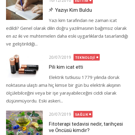
16/12/2010
EĞITIM
on
Yazıyı Kim Buldu
Yazı kim tarafından ne zaman icat
edildi? Genel olarak dilin doğru yazılmasının bağımsız olarak
en az iki ve muhtemelen daha eski uygarlıklarda tasarlandığı
ve geliştirildiği...
Posted
20/07/2019
TEKNOLOJI
on
Pili kim icat etti
Elektrik tutkusu 1779 yılında doruk
noktasına ulaştı ama hiç kimse bir gün bu elektrik akışının
ölçülebilceğini veya bir işe yarayabileceğini ciddi olarak
düşünmüyordu. Eski askeri...
Posted
20/07/2019
SAĞLIK
on
Fitoterapi tedavisi nedir, tarihçesi
ve Öncüsü kimdir?