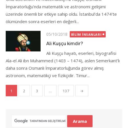
İmparatorluğu’nda matematik ve astronomi gelişimi
üzerinde önemli bir etkiye sahip oldu. İstanbul’da 1474’te
ölümünden sonra eserleri en değerli...
Posted
05/10/2018
BILIM İNSANLARI
on
Ali Kuşçu kimdir?
Ali Kuşçu hayatı, eserleri, biyografisi
Ala-el Ali ibn Muhammed (1403 – 1474), aslen Semerkant’lı
daha sonra Osmanlı İmparatorluğunda görev almış
astronom, matematikçi ve fizikçidir. Timur...
Yazı
1
2
3
…
137
→
gezinmesi