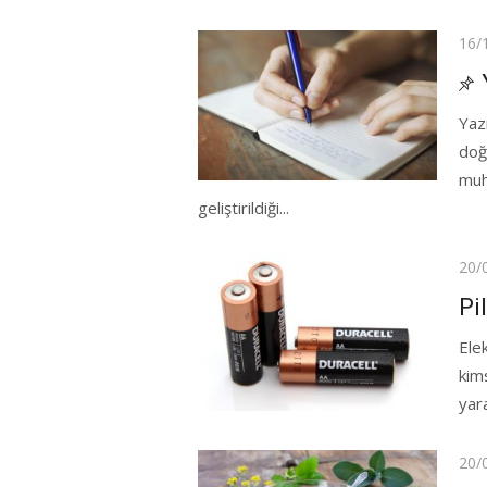
Pos
16/
on
Yaz
doğ
muh
geliştirildiği...
Pos
20/
on
Pi
Ele
kims
yar
Pos
20/