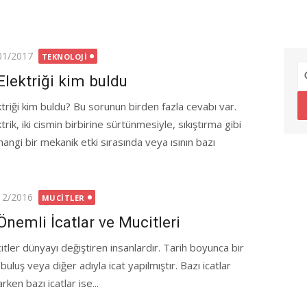
ted
01/2017
TEKNOLOJI
Elektriği kim buldu
ktriği kim buldu? Bu sorunun birden fazla cevabı var.
trik, iki cismin birbirine sürtünmesiyle, sıkıştırma gibi
hangi bir mekanik etki sırasında veya ısının bazı
ted
12/2016
MUCITLER
Önemli İcatlar ve Mucitleri
itler dünyayı değiştiren insanlardır. Tarih boyunca bir
buluş veya diğer adıyla icat yapılmıştır. Bazı icatlar
arken bazı icatlar ise...