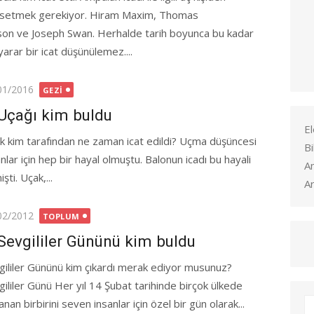
setmek gerekiyor. Hiram Maxim, Thomas
son ve Joseph Swan. Herhalde tarih boyunca bu kadar
yarar bir icat düşünülemez....
ted
01/2016
GEZI
Uçağı kim buldu
El
k kim tarafından ne zaman icat edildi? Uçma düşüncesi
Bi
nlar için hep bir hayal olmuştu. Balonun icadı bu hayali
A
i. Uçak,...
Ar
ted
02/2012
TOPLUM
Sevgililer Gününü kim buldu
gililer Gününü kim çıkardı merak ediyor musunuz?
gililer Günü Her yıl 14 Şubat tarihinde birçok ülkede
anan birbirini seven insanlar için özel bir gün olarak...