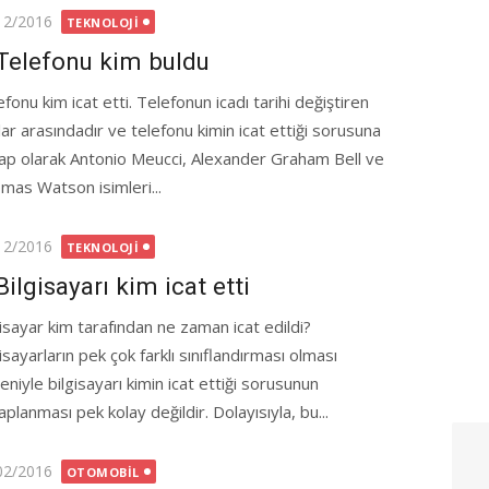
ted
12/2016
TEKNOLOJI
Telefonu kim buldu
fonu kim icat etti. Telefonun icadı tarihi değiştiren
lar arasındadır ve telefonu kimin icat ettiği sorusuna
ap olarak Antonio Meucci, Alexander Graham Bell ve
mas Watson isimleri...
ted
12/2016
TEKNOLOJI
Bilgisayarı kim icat etti
gisayar kim tarafından ne zaman icat edildi?
isayarların pek çok farklı sınıflandırması olması
niyle bilgisayarı kimin icat ettiği sorusunun
planması pek kolay değildir. Dolayısıyla, bu...
ted
02/2016
OTOMOBIL