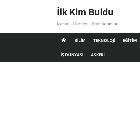
Skip
İlk Kim Buldu
to
content
İcatlar – Mucitler – Bilim Adamları
BILIM
TEKNOLOJI
EĞITIM
İŞ DÜNYASI
ASKERI