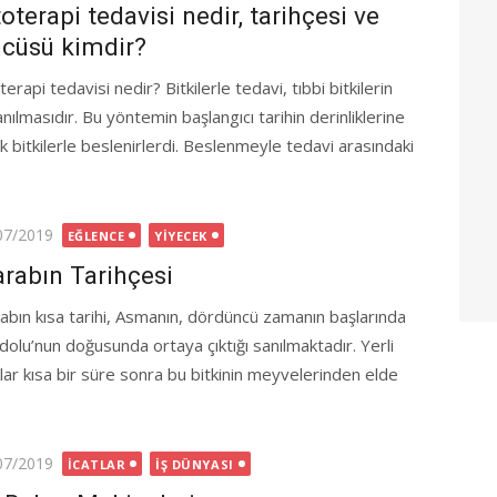
toterapi tedavisi nedir, tarihçesi ve
cüsü kimdir?
terapi tedavisi nedir? Bitkilerle tedavi, tıbbi bitkilerin
anılmasıdır. Bu yöntemin başlangıcı tarihin derinliklerine
ak bitkilerle beslenirlerdi. Beslenmeyle tedavi arasındaki
ted
07/2019
EĞLENCE
YIYECEK
rabın Tarihçesi
abın kısa tarihi, Asmanın, dördüncü zamanın başlarında
dolu’nun doğusunda ortaya çıktığı sanılmaktadır. Yerli
klar kısa bir süre sonra bu bitkinin meyvelerinden elde
ted
07/2019
İCATLAR
İŞ DÜNYASI