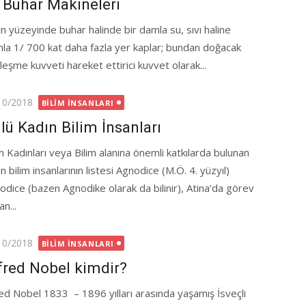
k Buhar Makineleri
in yüzeyinde buhar halinde bir damla su, sıvı haline
nla 1/ 700 kat daha fazla yer kaplar; bundan doğacak
leşme kuvveti hareket ettirici kuvvet olarak...
ted
10/2018
BILIM İNSANLARI
lü Kadın Bilim İnsanları
im Kadınları veya Bilim alanına önemli katkılarda bulunan
n bilim insanlarının listesi Agnodice (M.Ö. 4. yüzyıl)
odice (bazen Agnodike olarak da bilinir), Atina’da görev
n...
ted
10/2018
BILIM İNSANLARI
fred Nobel kimdir?
red Nobel 1833 – 1896 yılları arasında yaşamış İsveçli