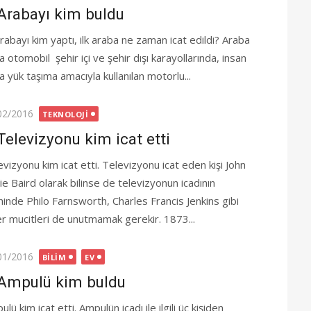
Arabayı kim buldu
arabayı kim yaptı, ilk araba ne zaman icat edildi? Araba
 otomobil şehir içi ve şehir dışı karayollarında, insan
a yük taşıma amacıyla kullanılan motorlu...
ted
02/2016
TEKNOLOJI
Televizyonu kim icat etti
evizyonu kim icat etti. Televizyonu icat eden kişi John
ie Baird olarak bilinse de televizyonun icadının
ihinde Philo Farnsworth, Charles Francis Jenkins gibi
er mucitleri de unutmamak gerekir. 1873...
ted
01/2016
BILIM
EV
Ampulü kim buldu
lü kim icat etti. Ampulün icadı ile ilgili üç kişiden