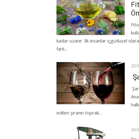
on
Fi
Ön
Fito
kull
kadar uzanır. İlk insanlar içgüdüsel olar
fark...
Pos
20/
on
Şa
Şar
Ana
hal
edilen şıranın toprak...
Pos
20/
on