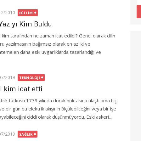
ted
12/2010
EĞITIM
Yazıyı Kim Buldu
ı kim tarafından ne zaman icat edildi? Genel olarak dilin
ru yazılmasının bağımsız olarak en az iki ve
temelen daha eski uygarlıklarda tasarlandığı ve
ted
07/2019
TEKNOLOJI
li kim icat etti
ktrik tutkusu 1779 yılında doruk noktasına ulaştı ama hiç
e bir gün bu elektrik akışının ölçülebilceğini veya bir işe
ayabileceğini ciddi olarak düşünmüyordu. Eski askeri...
ted
07/2019
SAĞLIK