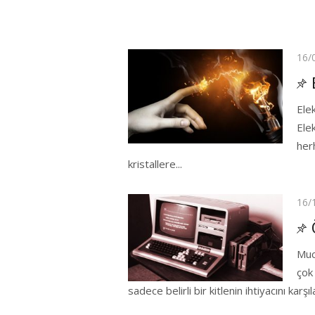
Pos
16/
on
Ele
Elek
her
kristallere...
Pos
16/
on
Muc
çok 
sadece belirli bir kitlenin ihtiyacını karşıl