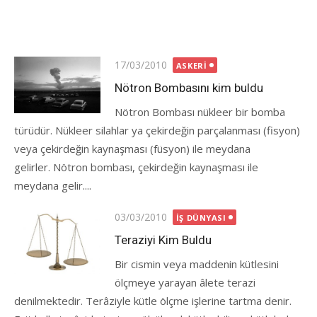
Posted
17/03/2010
ASKERI
on
Nötron Bombasını kim buldu
Nötron Bombası nükleer bir bomba
türüdür. Nükleer silahlar ya çekirdeğin parçalanması (fisyon)
veya çekirdeğin kaynaşması (füsyon) ile meydana
gelirler. Nötron bombası, çekirdeğin kaynaşması ile
meydana gelir....
Posted
03/03/2010
İŞ DÜNYASI
on
Teraziyi Kim Buldu
Bir cismin veya maddenin kütlesini
ölçmeye yarayan âlete terazi
denilmektedir. Terâziyle kütle ölçme işlerine tartma denir.