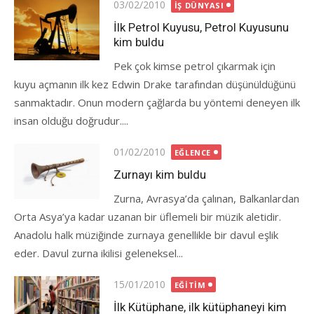
Posted
03/02/2010
İŞ DÜNYASI
on
İlk Petrol Kuyusu, Petrol Kuyusunu
kim buldu
Pek çok kimse petrol çıkarmak için
kuyu açmanın ilk kez Edwin Drake tarafından düşünüldüğünü
sanmaktadır. Onun modern çağlarda bu yöntemi deneyen ilk
insan olduğu doğrudur....
Posted
01/02/2010
EĞLENCE
on
Zurnayı kim buldu
Zurna, Avrasya’da çalınan, Balkanlardan
Orta Asya’ya kadar uzanan bir üflemeli bir müzik aletidir.
Anadolu halk müziğinde zurnaya genellikle bir davul eşlik
eder. Davul zurna ikilisi geleneksel...
Posted
15/01/2010
EĞITIM
on
İlk Kütüphane, ilk kütüphaneyi kim