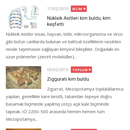
Posted
17/02/2010
BILIM
on
Nükleik Asitleri kim buldu, kim
keşfetti
Nükleik Asitler insan, hayvan, bitki, mikroorganizma ve virüs
gibi bütün canlılarda bulunan ve kalıtsal özelliklerin nesilden
nesile taşınmasını sağlayan kimyevî bileşikler. Doğadaki en
uzun polimerler (zincirli moleküller)...
Posted
09/02/2010
TOPLUM
on
Zigguratı kim buldu
Zigurrat, Mezopotamya topluluklarınca
yapılan, genellikle kare kesitli, tabandan tepeye doğru
basamak biçiminde yapılmış üstçü açık kule biçiminde
tapınak. IÖ 2200-500 arasında hemen hemen tüm
Mezopotamya...