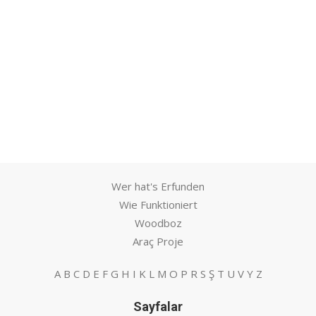
Wer hat's Erfunden
Wie Funktioniert
Woodboz
Araç Proje
A
B
C
D
E
F
G
H
I
K
L
M
O
P
R
S
Ş
T
U
V
Y
Z
Sayfalar