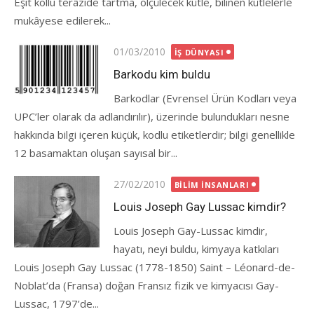
Eşit kollu terâzide tartma, ölçülecek kütle, bilinen kütlelerle
mukâyese edilerek...
Posted
01/03/2010
İŞ DÜNYASI
on
Barkodu kim buldu
Barkodlar (Evrensel Ürün Kodları veya
UPC’ler olarak da adlandırılır), üzerinde bulundukları nesne
hakkında bilgi içeren küçük, kodlu etiketlerdir; bilgi genellikle
12 basamaktan oluşan sayısal bir...
Posted
27/02/2010
BILIM İNSANLARI
on
Louis Joseph Gay Lussac kimdir?
Louis Joseph Gay-Lussac kimdir,
hayatı, neyi buldu, kimyaya katkıları
Louis Joseph Gay Lussac (1778-1850) Saint – Léonard-de-
Noblat’da (Fransa) doğan Fransız fizik ve kimyacısı Gay-
Lussac, 1797’de...