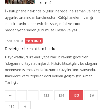
kurdu?
İlk kütüphane hakkında bilgiler, nerede, ne zaman ve hangi
uygarlık tarafından kurulmuştur. Kütüphanelerin varlığı
insanlık tarihi kadar eskidir. Asur, Babil ve Hitit
medeniyetlerinden günümüze ulaşan ve yazı...
Posted
15/01/2010
TOPLUM
on
Devletçilik İlkesini kim buldu
Fizyokratlar, ‘Bırakınız yapsınlar, bırakınız geçsinler.
“sloganını ortaya atmışlardı. Klâsik iktisatçılar, bu sloganı
benimsemişlerdi. On Dokuzuncu Yüzyılın ikinci yansında,
Klâsiklere karşı tepkiler dört koldan gelişmiştir. Alman
Tarihçi...
Yazı
←
1
…
133
134
135
136
gezinmesi
137
→