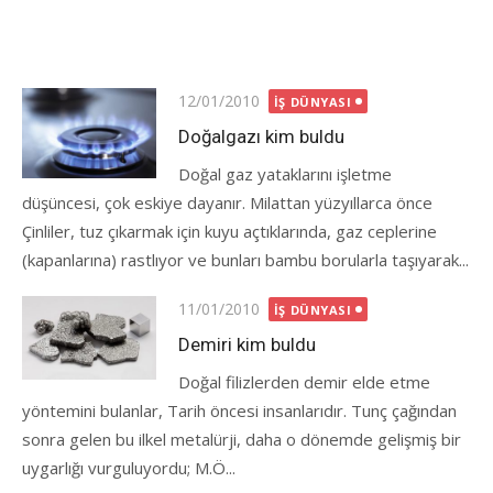
Posted
12/01/2010
İŞ DÜNYASI
on
Doğalgazı kim buldu
Doğal gaz yataklarını işletme
düşüncesi, çok eskiye dayanır. Milattan yüzyıllarca önce
Çinliler, tuz çıkarmak için kuyu açtıklarında, gaz ceplerine
(kapanlarına) rastlıyor ve bunları bambu borularla taşıyarak...
Posted
11/01/2010
İŞ DÜNYASI
on
Demiri kim buldu
Doğal filizlerden demir elde etme
yöntemini bulanlar, Tarih öncesi insanlarıdır. Tunç çağından
sonra gelen bu ilkel metalürji, daha o dönemde gelişmiş bir
uygarlığı vurguluyordu; M.Ö...