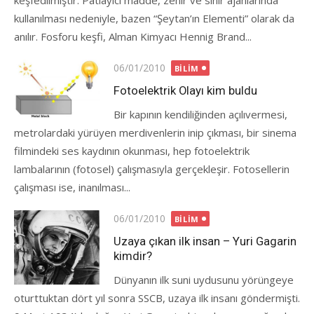
keşfedilmiştir. Patlayıcı madde, zehir ve sinir ajanlarında
kullanılması nedeniyle, bazen “Şeytan’ın Elementi” olarak da
anılır. Fosforu keşfi, Alman Kimyacı Hennig Brand...
Posted
06/01/2010
BILIM
on
Fotoelektrik Olayı kim buldu
Bir kapının kendiliğinden açılıvermesi,
metrolardaki yürüyen merdivenlerin inip çıkması, bir sinema
filmindeki ses kaydının okunması, hep fotoelektrik
lambalarının (fotosel) çalışmasıyla gerçekleşir. Fotosellerin
çalışması ise, inanılması...
Posted
06/01/2010
BILIM
on
Uzaya çıkan ilk insan – Yuri Gagarin
kimdir?
Dünyanın ilk suni uydusunu yörüngeye
oturttuktan dört yıl sonra SSCB, uzaya ilk insanı göndermişti.