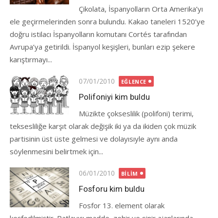
Çikolata, İspanyolların Orta Amerika’yı
ele geçirmelerinden sonra bulundu. Kakao taneleri 1520’ye
doğru istilacı İspanyolların komutanı Cortés tarafından
Avrupa’ya getirildi. İspanyol keşişleri, bunları ezip şekere
karıştırmayı...
Posted
07/01/2010
EĞLENCE
on
Polifoniyi kim buldu
Müzikte çokseslilik (polifoni) terimi,
teksesliliğe karşıt olarak değişik iki ya da ikiden çok müzik
partisinin üst üste gelmesi ve dolayısıyle aynı anda
söylenmesini belirtmek için...
Posted
06/01/2010
BILIM
on
Fosforu kim buldu
Fosfor 13. element olarak