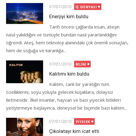
Posted
07/01/2010
İŞ DÜNYASI
on
Enerjiyi kim buldu
Tarih öncesi çağlarda insan, ateşin
nasıl yakıldığını ve tümüyle bundan nasıl yararlanıldığını
öğrendi. Ateş, hem teknoloji alanındaki çok önemli sonuçları,
hem de soğuğa ve karanlığa...
Posted
07/01/2010
BILIM
on
Kalıtımı kim buldu
Kalıtım, canlı bir yaratığın tüm
özelliklerini, soyu yoluyla gelecek kuşaklara, dolaysız
iletmesidir. İlkel insanlar, hayvan ve bazı yiyecek bitkileri
yetiştirmeye başlayınca, deneysel bir biçimde bazı kalıtım...
Posted
07/01/2010
YIYECEK
on
Çikolatayı kim icat etti