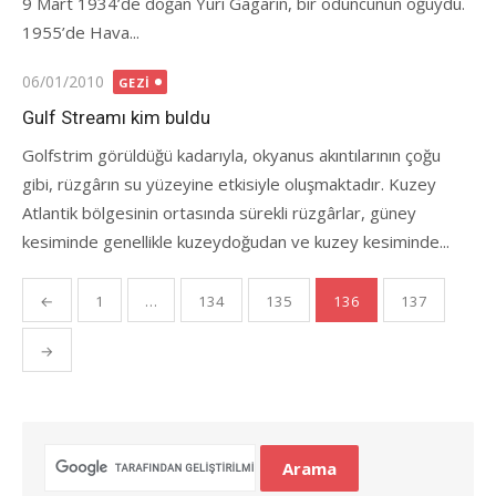
9 Mart 1934’de doğan Yuri Gagarin, bir oduncunun oğuydu.
1955’de Hava...
Posted
06/01/2010
GEZI
on
Gulf Streamı kim buldu
Golfstrim görüldüğü kadarıyla, okyanus akıntılarının çoğu
gibi, rüzgârın su yüzeyine etkisiyle oluşmaktadır. Kuzey
Atlantik bölgesinin ortasında sürekli rüzgârlar, güney
kesiminde genellikle kuzeydoğudan ve kuzey kesiminde...
Yazı
←
1
…
134
135
136
137
gezinmesi
→