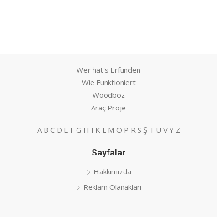
Wer hat's Erfunden
Wie Funktioniert
Woodboz
Araç Proje
A
B
C
D
E
F
G
H
I
K
L
M
O
P
R
S
Ş
T
U
V
Y
Z
Sayfalar
Hakkımızda
Reklam Olanakları