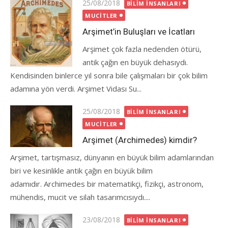
Posted
25/08/2018
BILIM İNSANLARI
on
MUCITLER
Arşimet’in Buluşları ve İcatları
Arşimet çok fazla nedenden ötürü,
antik çağın en büyük dehasıydı.
Kendisinden binlerce yıl sonra bile çalışmaları bir çok bilim
adamına yön verdi. Arşimet Vidası Su...
Posted
25/08/2018
BILIM İNSANLARI
on
MUCITLER
Arşimet (Archimedes) kimdir?
Arşimet, tartışmasız, dünyanın en büyük bilim adamlarından
biri ve kesinlikle antik çağın en büyük bilim
adamıdır. Archimedes bir matematikçi, fizikçi, astronom,
mühendis, mucit ve silah tasarımcısıydı....
Posted
23/08/2018
BILIM İNSANLARI