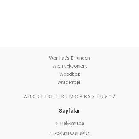
Wer hat's Erfunden
Wie Funktioniert
Woodboz
Araç Proje
A
B
C
D
E
F
G
H
I
K
L
M
O
P
R
S
Ş
T
U
V
Y
Z
Sayfalar
Hakkımızda
Reklam Olanakları