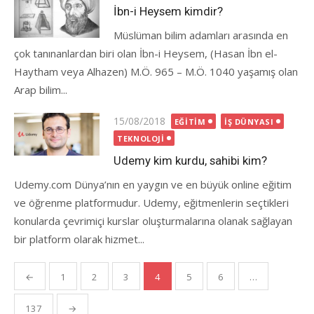
on
İbn-i Heysem kimdir?
Müslüman bilim adamları arasında en
çok tanınanlardan biri olan İbn-i Heysem, (Hasan İbn el-
Haytham veya Alhazen) M.Ö. 965 – M.Ö. 1040 yaşamış olan
Arap bilim...
Posted
15/08/2018
EĞITIM
İŞ DÜNYASI
on
TEKNOLOJI
Udemy kim kurdu, sahibi kim?
Udemy.com Dünya’nın en yaygın ve en büyük online eğitim
ve öğrenme platformudur. Udemy, eğitmenlerin seçtikleri
konularda çevrimiçi kurslar oluşturmalarına olanak sağlayan
bir platform olarak hizmet...
Yazı
←
1
2
3
4
5
6
…
gezinmesi
137
→