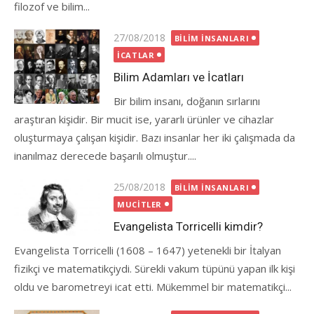
filozof ve bilim...
Posted
27/08/2018
BILIM İNSANLARI
on
İCATLAR
Bilim Adamları ve İcatları
Bir bilim insanı, doğanın sırlarını
araştıran kişidir. Bir mucit ise, yararlı ürünler ve cihazlar
oluşturmaya çalışan kişidir. Bazı insanlar her iki çalışmada da
inanılmaz derecede başarılı olmuştur....
Posted
25/08/2018
BILIM İNSANLARI
on
MUCITLER
Evangelista Torricelli kimdir?
Evangelista Torricelli (1608 – 1647) yetenekli bir İtalyan
fizikçi ve matematikçiydi. Sürekli vakum tüpünü yapan ilk kişi
oldu ve barometreyi icat etti. Mükemmel bir matematikçi...