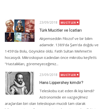
Posted
23/09/2018
MUCITLER
on
Türk Mucitler ve İcatları
Akşemseddin Filozof ve bir bilim
adamıdır. 1389’da Şam’da doğdu ve
1459’da Bolu, Göynükte öldü. Fatih Sultan Mehmet’in
hocasıydı. Mikroskopun icadından önce mikrobu keşfetti.
“Hastalıkları, göremeyeceğimiz...
Posted
23/09/2018
MUCITLER
on
Hans Lippershey kimdir?
Teleskobu icat eden ilk kişi kimdi?
Astronomide en vazgeçilmez
araçlardan biri olan teleskopun mucidi tam olarak