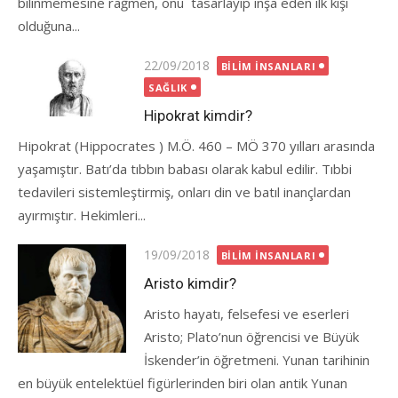
bilinmemesine rağmen, onu tasarlayıp inşa eden ilk kişi
olduğuna...
Posted
22/09/2018
BILIM İNSANLARI
on
SAĞLIK
Hipokrat kimdir?
Hipokrat (Hippocrates ) M.Ö. 460 – MÖ 370 yılları arasında
yaşamıştır. Batı’da tıbbın babası olarak kabul edilir. Tıbbi
tedavileri sistemleştirmiş, onları din ve batıl inançlardan
ayırmıştır. Hekimleri...
Posted
19/09/2018
BILIM İNSANLARI
on
Aristo kimdir?
Aristo hayatı, felsefesi ve eserleri
Aristo; Plato’nun öğrencisi ve Büyük
İskender’in öğretmeni. Yunan tarihinin
en büyük entelektüel figürlerinden biri olan antik Yunan